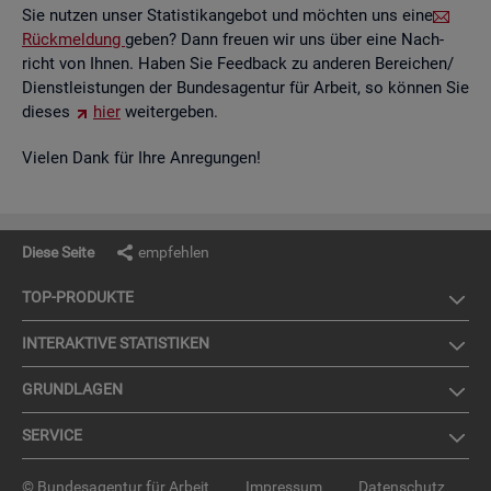
Sie nut­zen unser Sta­tis­tik­an­ge­bot und möch­ten uns eine
Rück­mel­dung
geben? Dann freu­en wir uns über eine Nach­
richt von Ihnen. Haben Sie Feed­back zu an­de­ren Be­rei­chen/
Dienst­leis­tun­gen der Bun­des­agen­tur für Ar­beit, so kön­nen Sie
die­ses
hier
wei­ter­ge­ben.
Vie­len Dank für Ihre An­re­gun­gen!
Diese Seite
empfehlen
TOP-PRO­DUK­TE
IN­TER­AK­TI­VE STA­TIS­TI­KEN
GRUND­LA­GEN
SER­VICE
© Bundesagentur für Arbeit
Impressum
Datenschutz