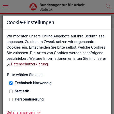
Service
Kontakt, Feedback und Kritik
Cookie-Einstellungen
Kon­takt
Wir möchten unsere Online-Angebote auf Ihre Bedürfnisse
anpassen. Zu diesem Zweck setzen wir sogenannte
Cookies ein. Entscheiden Sie bitte selbst, welche Cookies
Nut­zen Sie die Mög­lich­keit mit uns in Kon­takt zu tre­ten!
Sie zulassen. Die Arten von Cookies werden nachfolgend
beschrieben. Weitere Informationen erhalten Sie in unserer
Sie haben Fra­gen zum An­ge­bot?
Datenschutzerklärung
.
Sie be­nö­ti­gen auf Ihre Fra­ge­stel­lung zu­ge­schnit­te­ne Son­der­
aus­wer­tun­gen?
Bitte wählen Sie aus:
Ihr Sta­tis­tik-Ser­vice hilft Ihnen wei­ter!
Technisch Notwendig
Sta­tis­ti­ken für das Bun­des­ge­biet:
Sta­tis­ti­ken f
Statistik
burg-Vor­pom­m
Zen­tra­ler Sta­tis­tik-Ser­vice
Personalisierung
Schles­wig-Hol­
Tel.
: 0911/179-3632
Sta­tis­tik-Ser­v
Details anzeigen