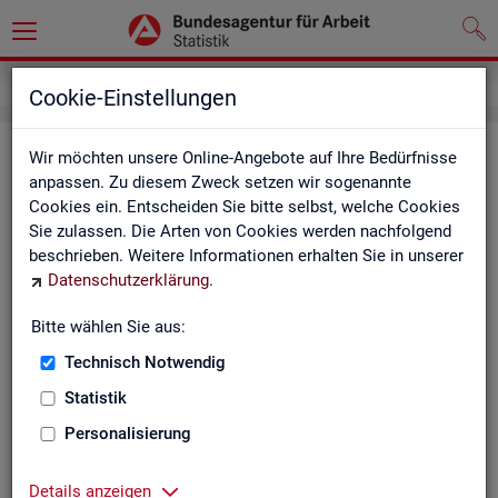
Service
Kontakt, Feedback und Kritik
Cookie-Einstellungen
Kon­takt
Wir möchten unsere Online-Angebote auf Ihre Bedürfnisse
anpassen. Zu diesem Zweck setzen wir sogenannte
Cookies ein. Entscheiden Sie bitte selbst, welche Cookies
Nut­zen Sie die Mög­lich­keit mit uns in Kon­takt zu tre­ten!
Sie zulassen. Die Arten von Cookies werden nachfolgend
beschrieben. Weitere Informationen erhalten Sie in unserer
Sie haben Fra­gen zum An­ge­bot?
Datenschutzerklärung
.
Sie be­nö­ti­gen auf Ihre Fra­ge­stel­lung zu­ge­schnit­te­ne Son­der­
aus­wer­tun­gen?
Bitte wählen Sie aus:
Ihr Sta­tis­tik-Ser­vice hilft Ihnen wei­ter!
Technisch Notwendig
Sta­tis­ti­ken für das Bun­des­ge­biet:
Sta­tis­ti­ken f
Statistik
burg-Vor­pom­m
Zen­tra­ler Sta­tis­tik-Ser­vice
Personalisierung
Schles­wig-Hol­
Tel.
: 0911/179-3632
Sta­tis­tik-Ser­v
Details anzeigen