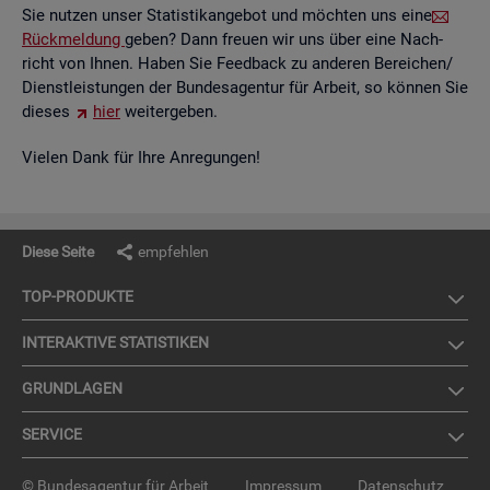
Sie nut­zen unser Sta­tis­tik­an­ge­bot und möch­ten uns eine
Rück­mel­dung
geben? Dann freu­en wir uns über eine Nach­
richt von Ihnen. Haben Sie Feed­back zu an­de­ren Be­rei­chen/
Dienst­leis­tun­gen der Bun­des­agen­tur für Ar­beit, so kön­nen Sie
die­ses
hier
wei­ter­ge­ben.
Vie­len Dank für Ihre An­re­gun­gen!
Diese Seite
empfehlen
TOP-PRO­DUK­TE
IN­TER­AK­TI­VE STA­TIS­TI­KEN
GRUND­LA­GEN
SER­VICE
© Bundesagentur für Arbeit
Impressum
Datenschutz