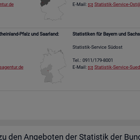
​tur.​de
E-Mail:
Sta­tis­tik-Ser­vice-Ost@​
hein­land-Pfalz und Saar­land:
Sta­tis­ti­ken für Bay­ern und Sach­
Sta­tis­tik-Ser­vice Süd­ost
Tel.: 0911/179-8001
s​agen​tur.​de
E-Mail:
Sta­tis­tik-Ser­vice-Su­e­
u den An­ge­bo­ten der Sta­tis­tik der Bun­