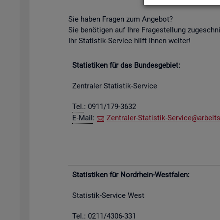
Sie haben Fra­gen zum An­ge­bot?
Sie be­nö­ti­gen auf Ihre Fra­ge­stel­lung zu­ge­schn
Ihr Sta­tis­tik-Ser­vice hilft Ihnen wei­ter!
Sta­tis­ti­ken für das Bun­des­ge­biet:
Zen­tra­ler Sta­tis­tik-Ser­vice
Tel.
: 0911/179-3632
E-Mail
:
Zen­tra­ler-Sta­tis­tik-Ser­vice@​arb​eits
Sta­tis­ti­ken für Nord­rhein-West­fa­len:
Sta­tis­tik-Ser­vice West
Tel.: 0211/4306-331