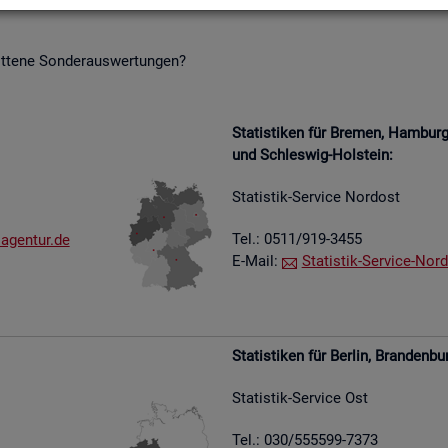
it­te­ne Son­der­aus­wer­tun­gen?
Sta­tis­ti­ken für Bre­men, Ham­bu
und Schles­wig-Hol­stein:
Sta­tis­tik-Ser­vice Nord­ost
Tel.: 0511/919-3455
​agen​tur.​de
E-Mail:
Sta­tis­tik-Ser­vice-Nord
Sta­tis­ti­ken für Ber­lin, Bran­den­bu
Sta­tis­tik-Ser­vice Ost
Tel.: 030/555599-7373