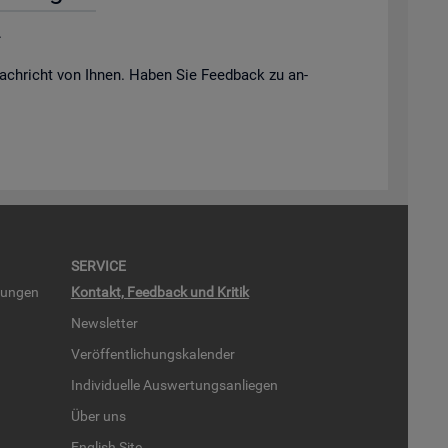
.
ach­richt von Ihnen. Haben Sie Feed­back zu an­
SER­VICE
run­gen
Kon­takt, Feed­back und Kri­tik
News­let­ter
Ver­öf­fent­li­chungs­ka­len­der
In­di­vi­du­el­le Aus­wer­tungs­an­lie­gen
Über uns
English Site