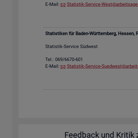
E-Mail:
Sta­tis­tik-Ser­vice-West@​arb​eits​agen
Sta­tis­ti­ken für Baden-Würt­tem­berg, Hes­sen,
R
Sta­tis­tik-Ser­vice Süd­west
Tel.: 069/6670-601
E-Mail:
Sta­tis­tik-Ser­vice-Su­ed­west@​arb​eit
Feed­back und Kri­tik z