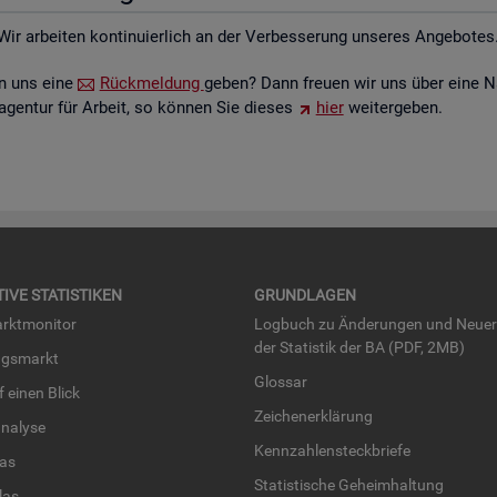
Wir ar­bei­ten kon­ti­nu­ier­lich an der Ver­bes­se­rung un­se­res An­ge­bo­tes
ten uns eine
Rück­mel­dung
geben? Dann freu­en wir uns über eine N
­agen­tur für Ar­beit, so kön­nen Sie die­ses
hier
wei­ter­ge­ben.
TI­VE STA­TIS­TI­KEN
GRUND­LA­GEN
rkt­mo­ni­tor
Log­buch zu Än­de­run­gen und Neue­
der Sta­tis­tik der BA (PDF, 2MB)
ngs­markt
Glos­sar
uf einen Blick
Zei­chen­er­klä­rung
na­ly­se
Kenn­zah­len­steck­brie­fe
­las
Sta­tis­ti­sche Ge­heim­hal­tung
­las