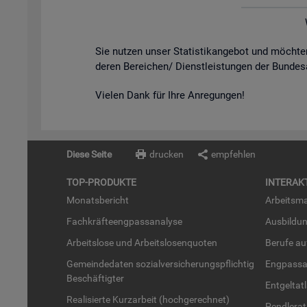
Sie nut­zen unser Sta­tis­tik­an­ge­bot und möch­
de­ren Be­rei­chen/ Dienst­leis­tun­gen der Bun­des
Vie­len Dank für Ihre An­re­gun­gen!
Diese Seite
drucken
empfehlen
TOP-PRO­DUK­TE
IN­TER­AK­
Mo­nats­be­richt
Ar­beits­ma
Fach­kräf­te­eng­pass­ana­ly­se
Aus­bil­du
Ar­beits­lo­se und Ar­beits­lo­sen­quo­ten
Be­ru­fe a
Ge­mein­de­da­ten so­zi­al­ver­si­che­rungs­pflich­tig
Eng­pass­a
Be­schäf­tig­ter
Ent­gel­t­at
Rea­li­sier­te Kurz­ar­beit (hoch­ge­rech­net)
Pend­ler­at