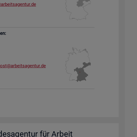
arb​eits​agen​tur.​de
sen:
dost@​arb​eits​agen​tur.​de
des­agen­tur für Ar­beit