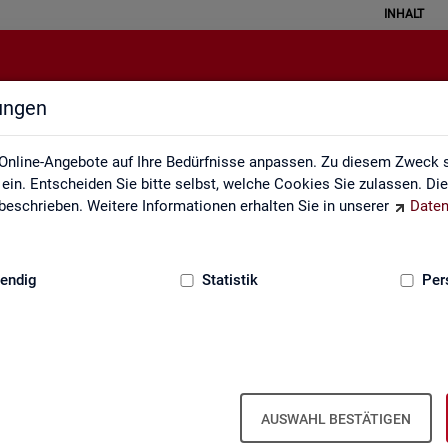
INHALT
lungen
Kontakt, Feedback und Kritik
Online-Angebote auf Ihre Bedürfnisse anpassen. Zu diesem Zweck s
in. Entscheiden Sie bitte selbst, welche Cookies Sie zulassen. Di
eschrieben. Weitere Informationen erhalten Sie in unserer
Daten
:
GRUNDLAGEN
endig
Statistik
Per
Kon­takt
AUSWAHL BESTÄTIGEN
Nut­zen Sie die Mög­lich­keit mit uns in Kon­takt zu tre­ten!