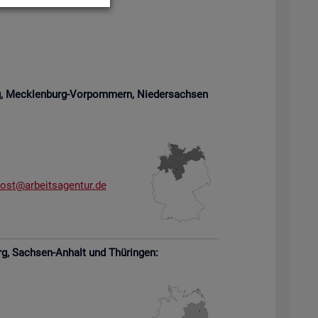
rg, Meck­len­burg-Vor­pom­mern,
Nie­der­sach­sen
­ost@​arb​eits​agen​tur.​de
rg,
Sach­sen-An­halt und Thü­rin­gen: