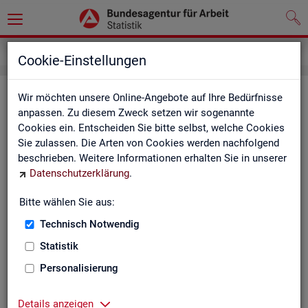
Service
Kontakt, Feedback und Kritik
Cookie-Einstellungen
Kon­takt
Wir möchten unsere Online-Angebote auf Ihre Bedürfnisse
anpassen. Zu diesem Zweck setzen wir sogenannte
Cookies ein. Entscheiden Sie bitte selbst, welche Cookies
Nut­zen Sie die Mög­lich­keit mit uns in Kon­takt zu tre­ten!
Sie zulassen. Die Arten von Cookies werden nachfolgend
beschrieben. Weitere Informationen erhalten Sie in unserer
Sie haben Fra­gen zum An­ge­bot?
Datenschutzerklärung
.
Sie be­nö­ti­gen auf Ihre Fra­ge­stel­lung zu­ge­schnit­te­ne Son­der­
aus­wer­tun­gen?
Bitte wählen Sie aus:
Ihr Sta­tis­tik-Ser­vice hilft Ihnen wei­ter!
Technisch Notwendig
Sta­tis­ti­ken für das Bun­des­ge­biet:
Sta­tis­ti­ken f
Statistik
burg-Vor­pom­m
Zen­tra­ler Sta­tis­tik-Ser­vice
Personalisierung
Schles­wig-Hol­
Tel.
: 0911/179-3632
Sta­tis­tik-Ser­v
Details anzeigen