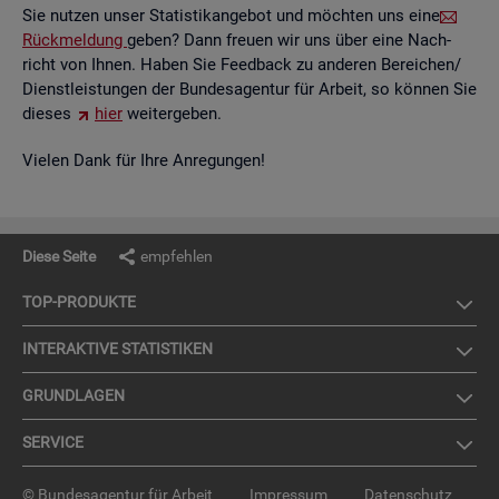
Sie nut­zen unser Sta­tis­tik­an­ge­bot und möch­ten uns eine
Rück­mel­dung
geben? Dann freu­en wir uns über eine Nach­
richt von Ihnen. Haben Sie Feed­back zu an­de­ren Be­rei­chen/
Dienst­leis­tun­gen der Bun­des­agen­tur für Ar­beit, so kön­nen Sie
die­ses
hier
wei­ter­ge­ben.
Vie­len Dank für Ihre An­re­gun­gen!
Diese Seite
empfehlen
TOP-PRO­DUK­TE
IN­TER­AK­TI­VE STA­TIS­TI­KEN
GRUND­LA­GEN
SER­VICE
© Bundesagentur für Arbeit
Impressum
Datenschutz