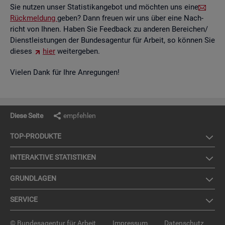
Sie nut­zen unser Sta­tis­tik­an­ge­bot und möch­ten uns eine
Rück­mel­dung
geben? Dann freu­en wir uns über eine Nach­
richt von Ihnen. Haben Sie Feed­back zu an­de­ren Be­rei­chen/
Dienst­leis­tun­gen der Bun­des­agen­tur für Ar­beit, so kön­nen Sie
die­ses
hier
wei­ter­ge­ben.
Vie­len Dank für Ihre An­re­gun­gen!
Diese Seite
empfehlen
TOP-PRO­DUK­TE
IN­TER­AK­TI­VE STA­TIS­TI­KEN
GRUND­LA­GEN
SER­VICE
© Bundesagentur für Arbeit
Impressum
Datenschutz