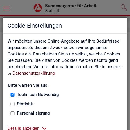
Service
Kontakt, Feedback und Kritik
Cookie-Einstellungen
Kon­takt
Wir möchten unsere Online-Angebote auf Ihre Bedürfnisse
anpassen. Zu diesem Zweck setzen wir sogenannte
Cookies ein. Entscheiden Sie bitte selbst, welche Cookies
Nut­zen Sie die Mög­lich­keit mit uns in Kon­takt zu tre­ten!
Sie zulassen. Die Arten von Cookies werden nachfolgend
beschrieben. Weitere Informationen erhalten Sie in unserer
Sie haben Fra­gen zum An­ge­bot?
Datenschutzerklärung
.
Sie be­nö­ti­gen auf Ihre Fra­ge­stel­lung zu­ge­schnit­te­ne Son­der­
aus­wer­tun­gen?
Bitte wählen Sie aus:
Ihr Sta­tis­tik-Ser­vice hilft Ihnen wei­ter!
Technisch Notwendig
Sta­tis­ti­ken für das Bun­des­ge­biet:
Sta­tis­ti­ken f
Statistik
burg-Vor­pom­m
Zen­tra­ler Sta­tis­tik-Ser­vice
Personalisierung
Schles­wig-Hol­
Tel.
: 0911/179-3632
Sta­tis­tik-Ser­v
Details anzeigen