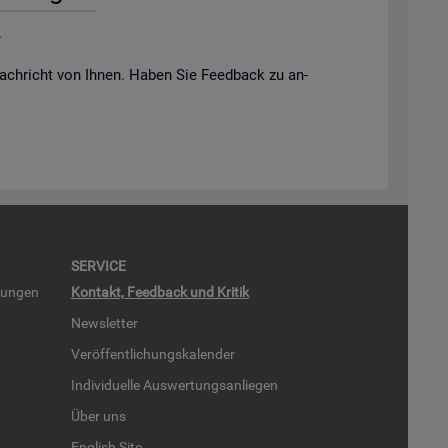
.
ach­richt von Ihnen. Haben Sie Feed­back zu an­
SER­VICE
run­gen
Kon­takt, Feed­back und Kri­tik
News­let­ter
Ver­öf­fent­li­chungs­ka­len­der
In­di­vi­du­el­le Aus­wer­tungs­an­lie­gen
Über uns
English Site