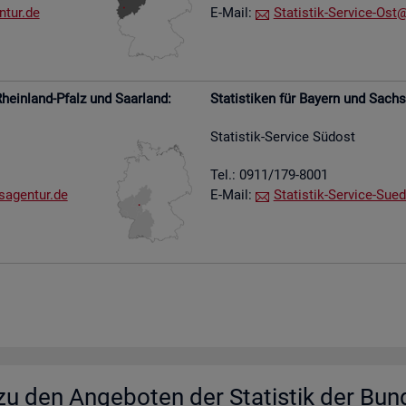
​tur.​de
E-Mail:
Sta­tis­tik-Ser­vice-Ost@​
hein­land-Pfalz und Saar­land:
Sta­tis­ti­ken für Bay­ern und Sach­
Sta­tis­tik-Ser­vice Süd­ost
Tel.: 0911/179-8001
s​agen​tur.​de
E-Mail:
Sta­tis­tik-Ser­vice-Su­e­
u den An­ge­bo­ten der Sta­tis­tik der Bun­