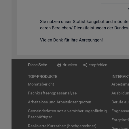
Sie nut­zen unser Sta­tis­tik­an­ge­bot und möch­
de­ren Be­rei­chen/ Dienst­leis­tun­gen der Bun­des
Vie­len Dank für Ihre An­re­gun­gen!
Diese Seite
drucken
empfehlen
TOP-PRO­DUK­TE
IN­TER­AK­
Mo­nats­be­richt
Ar­beits­ma
Fach­kräf­te­eng­pass­ana­ly­se
Aus­bil­du
Ar­beits­lo­se und Ar­beits­lo­sen­quo­ten
Be­ru­fe a
Ge­mein­de­da­ten so­zi­al­ver­si­che­rungs­pflich­tig
Eng­pass­a
Be­schäf­tig­ter
Ent­gel­t­at
Rea­li­sier­te Kurz­ar­beit (hoch­ge­rech­net)
Pend­ler­at