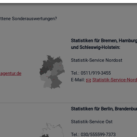
it­te­ne Son­der­aus­wer­tun­gen?
Sta­tis­ti­ken für Bre­men, Ham­bu
und Schles­wig-Hol­stein:
Sta­tis­tik-Ser­vice Nord­ost
Tel.: 0511/919-3455
​agen​tur.​de
E-Mail:
Sta­tis­tik-Ser­vice-Nord
Sta­tis­ti­ken für Ber­lin, Bran­den­bu
Sta­tis­tik-Ser­vice Ost
Tel.: 030/555599-7373