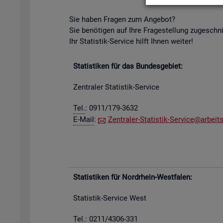
Sie haben Fra­gen zum An­ge­bot?
Sie be­nö­ti­gen auf Ihre Fra­ge­stel­lung zu­ge­schn
Ihr Sta­tis­tik-Ser­vice hilft Ihnen wei­ter!
Sta­tis­ti­ken für das Bun­des­ge­biet:
Zen­tra­ler Sta­tis­tik-Ser­vice
Tel.
: 0911/179-3632
E-Mail
:
Zen­tra­ler-Sta­tis­tik-Ser­vice@​arb​eits
Sta­tis­ti­ken für Nord­rhein-West­fa­len:
Sta­tis­tik-Ser­vice West
Tel.: 0211/4306-331