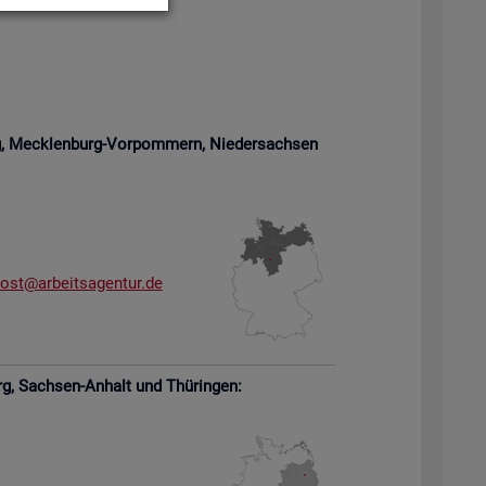
rg, Meck­len­burg-Vor­pom­mern,
Nie­der­sach­sen
­ost@​arb​eits​agen​tur.​de
rg,
Sach­sen-An­halt und Thü­rin­gen: