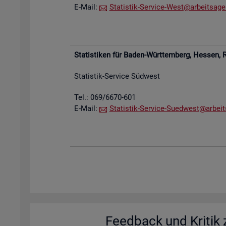
E-Mail:
Sta­tis­tik-Ser­vice-West@​arb​eits​agen
Sta­tis­ti­ken für Baden-Würt­tem­berg, Hes­sen,
R
Sta­tis­tik-Ser­vice Süd­west
Tel.: 069/6670-601
E-Mail:
Sta­tis­tik-Ser­vice-Su­ed­west@​arb​eit
Feed­back und Kri­tik z