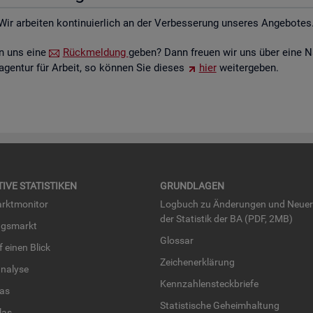
Wir ar­bei­ten kon­ti­nu­ier­lich an der Ver­bes­se­rung un­se­res An­ge­bo­tes
ten uns eine
Rück­mel­dung
geben? Dann freu­en wir uns über eine N
­agen­tur für Ar­beit, so kön­nen Sie die­ses
hier
wei­ter­ge­ben.
TI­VE STA­TIS­TI­KEN
GRUND­LA­GEN
rkt­mo­ni­tor
Log­buch zu Än­de­run­gen und Neue­
der Sta­tis­tik der BA (PDF, 2MB)
ngs­markt
Glos­sar
uf einen Blick
Zei­chen­er­klä­rung
na­ly­se
Kenn­zah­len­steck­brie­fe
­las
Sta­tis­ti­sche Ge­heim­hal­tung
­las