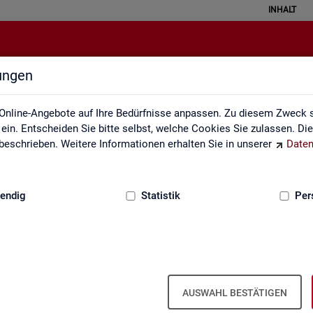
INHALT
lungen
Kontakt, Feedback und Kritik
Online-Angebote auf Ihre Bedürfnisse anpassen. Zu diesem Zweck s
in. Entscheiden Sie bitte selbst, welche Cookies Sie zulassen. Di
eschrieben. Weitere Informationen erhalten Sie in unserer
Daten
:
GRUNDLAGEN
endig
Statistik
Per
Kon­takt
AUSWAHL BESTÄTIGEN
Nut­zen Sie die Mög­lich­keit mit uns in Kon­takt zu tre­ten!