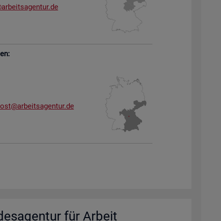
arb​eits​agen​tur.​de
sen:
dost@​arb​eits​agen​tur.​de
des­agen­tur für Ar­beit