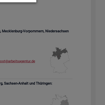
rg, Meck­len­burg-Vor­pom­mern,
Nie­der­sach­sen
­ost@​arb​eits​agen​tur.​de
rg,
Sach­sen-An­halt und Thü­rin­gen: