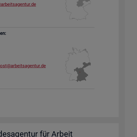
arb​eits​agen​tur.​de
sen:
dost@​arb​eits​agen​tur.​de
des­agen­tur für Ar­beit