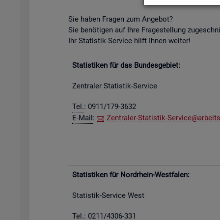
Sie haben Fra­gen zum An­ge­bot?
Sie be­nö­ti­gen auf Ihre Fra­ge­stel­lung zu­ge­schn
Ihr Sta­tis­tik-Ser­vice hilft Ihnen wei­ter!
Sta­tis­ti­ken für das Bun­des­ge­biet:
Zen­tra­ler Sta­tis­tik-Ser­vice
Tel.
: 0911/179-3632
E-Mail
:
Zen­tra­ler-Sta­tis­tik-Ser­vice@​arb​eits
Sta­tis­ti­ken für Nord­rhein-West­fa­len:
Sta­tis­tik-Ser­vice West
Tel.: 0211/4306-331