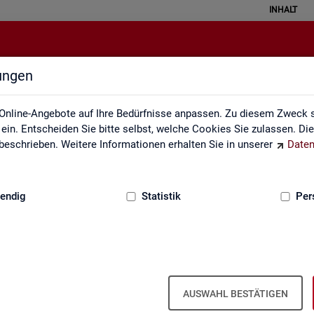
INHALT
lungen
Kontakt, Feedback und Kritik
Online-Angebote auf Ihre Bedürfnisse anpassen. Zu diesem Zweck s
in. Entscheiden Sie bitte selbst, welche Cookies Sie zulassen. Di
eschrieben. Weitere Informationen erhalten Sie in unserer
Daten
:
GRUNDLAGEN
endig
Statistik
Per
Kon­takt
AUSWAHL BESTÄTIGEN
Nut­zen Sie die Mög­lich­keit mit uns in Kon­takt zu tre­ten!