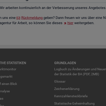
Wir ar­bei­ten kon­ti­nu­ier­lich an der Ver­bes­se­rung un­se­res An­ge­bo­tes
ten uns eine
Rück­mel­dung
geben? Dann freu­en wir uns über eine N
­agen­tur für Ar­beit, so kön­nen Sie die­ses
hier
wei­ter­ge­ben.
TI­VE STA­TIS­TI­KEN
GRUND­LA­GEN
rkt­mo­ni­tor
Log­buch zu Än­de­run­gen und Neue­
der Sta­tis­tik der BA (PDF, 2MB)
ngs­markt
Glos­sar
uf einen Blick
Zei­chen­er­klä­rung
na­ly­se
Kenn­zah­len­steck­brie­fe
­las
Sta­tis­ti­sche Ge­heim­hal­tung
­las