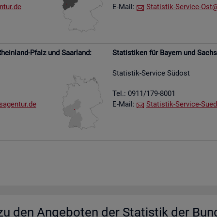
​tur.​de
E-Mail:
Sta­tis­tik-Ser­vice-Ost@​
hein­land-Pfalz und Saar­land:
Sta­tis­ti­ken für Bay­ern und Sach­
Sta­tis­tik-Ser­vice Süd­ost
Tel.: 0911/179-8001
s​agen​tur.​de
E-Mail:
Sta­tis­tik-Ser­vice-Su­e­
u den An­ge­bo­ten der Sta­tis­tik der Bun­