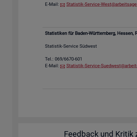
E-Mail:
Sta­tis­tik-Ser­vice-West@​arb​eits​agen
Sta­tis­ti­ken für Baden-Würt­tem­berg, Hes­sen,
R
Sta­tis­tik-Ser­vice Süd­west
Tel.: 069/6670-601
E-Mail:
Sta­tis­tik-Ser­vice-Su­ed­west@​arb​eit
Feed­back und Kri­tik z