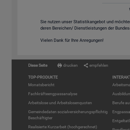
Sie nut­zen unser Sta­tis­tik­an­ge­bot und möch­
de­ren Be­rei­chen/ Dienst­leis­tun­gen der Bun­des
Vie­len Dank für Ihre An­re­gun­gen!
Diese Seite
drucken
empfehlen
TOP-PRO­DUK­TE
IN­TER­AK­
Mo­nats­be­richt
Ar­beits­ma
Fach­kräf­te­eng­pass­ana­ly­se
Aus­bil­du
Ar­beits­lo­se und Ar­beits­lo­sen­quo­ten
Be­ru­fe a
Ge­mein­de­da­ten so­zi­al­ver­si­che­rungs­pflich­tig
Eng­pass­a
Be­schäf­tig­ter
Ent­gel­t­at
Rea­li­sier­te Kurz­ar­beit (hoch­ge­rech­net)
Pend­ler­at