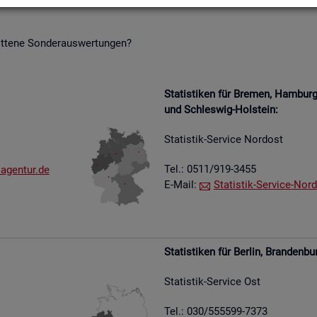
it­te­ne Son­der­aus­wer­tun­gen?
Sta­tis­ti­ken für Bre­men, Ham­bu
und Schles­wig-Hol­stein:
Sta­tis­tik-Ser­vice Nord­ost
Tel.: 0511/919-3455
​agen​tur.​de
E-Mail:
Sta­tis­tik-Ser­vice-Nord
Sta­tis­ti­ken für Ber­lin, Bran­den­bu
Sta­tis­tik-Ser­vice Ost
Tel.: 030/555599-7373