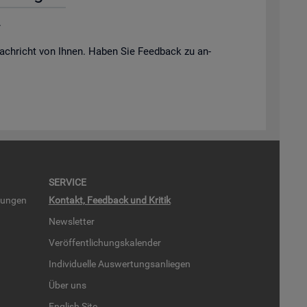
.
ach­richt von Ihnen. Haben Sie Feed­back zu an­
SER­VICE
run­gen
Kon­takt, Feed­back und Kri­tik
News­let­ter
Ver­öf­fent­li­chungs­ka­len­der
In­di­vi­du­el­le Aus­wer­tungs­an­lie­gen
Über uns
English Site