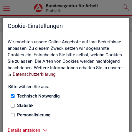
Service
Kontakt, Feedback und Kritik
Cookie-Einstellungen
Kon­takt
Wir möchten unsere Online-Angebote auf Ihre Bedürfnisse
anpassen. Zu diesem Zweck setzen wir sogenannte
Cookies ein. Entscheiden Sie bitte selbst, welche Cookies
Nut­zen Sie die Mög­lich­keit mit uns in Kon­takt zu tre­ten!
Sie zulassen. Die Arten von Cookies werden nachfolgend
beschrieben. Weitere Informationen erhalten Sie in unserer
Sie haben Fra­gen zum An­ge­bot?
Datenschutzerklärung
.
Sie be­nö­ti­gen auf Ihre Fra­ge­stel­lung zu­ge­schnit­te­ne Son­der­
aus­wer­tun­gen?
Bitte wählen Sie aus:
Ihr Sta­tis­tik-Ser­vice hilft Ihnen wei­ter!
Technisch Notwendig
Sta­tis­ti­ken für das Bun­des­ge­biet:
Sta­tis­ti­ken f
Statistik
burg-Vor­pom­m
Zen­tra­ler Sta­tis­tik-Ser­vice
Personalisierung
Schles­wig-Hol­
Tel.
: 0911/179-3632
Sta­tis­tik-Ser­v
Details anzeigen