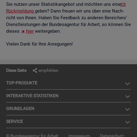
Sie nut­zen unser Sta­tis­tik­an­ge­bot und möch­ten uns eine
Rück­mel­dung
geben? Dann freu­en wir uns über eine Nach­
richt von Ihnen. Haben Sie Feed­back zu an­de­ren Be­rei­chen/
Dienst­leis­tun­gen der Bun­des­agen­tur für Ar­beit, so kön­nen Sie
die­ses
hier
wei­ter­ge­ben.
Vie­len Dank für Ihre An­re­gun­gen!
Diese Seite
empfehlen
TOP-PRO­DUK­TE
IN­TER­AK­TI­VE STA­TIS­TI­KEN
GRUND­LA­GEN
SER­VICE
© Bundesagentur für Arbeit
Impressum
Datenschutz