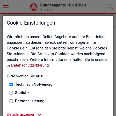
Service
Kontakt, Feedback und Kritik
Cookie-Einstellungen
Kon­takt
Wir möchten unsere Online-Angebote auf Ihre Bedürfnisse
anpassen. Zu diesem Zweck setzen wir sogenannte
Cookies ein. Entscheiden Sie bitte selbst, welche Cookies
Nut­zen Sie die Mög­lich­keit mit uns in Kon­takt zu tre­ten!
Sie zulassen. Die Arten von Cookies werden nachfolgend
beschrieben. Weitere Informationen erhalten Sie in unserer
Sie haben Fra­gen zum An­ge­bot?
Datenschutzerklärung
.
Sie be­nö­ti­gen auf Ihre Fra­ge­stel­lung zu­ge­schnit­te­ne Son­der­
aus­wer­tun­gen?
Bitte wählen Sie aus:
Ihr Sta­tis­tik-Ser­vice hilft Ihnen wei­ter!
Technisch Notwendig
Sta­tis­ti­ken für das Bun­des­ge­biet:
Sta­tis­ti­ken f
Statistik
burg-Vor­pom­m
Zen­tra­ler Sta­tis­tik-Ser­vice
Personalisierung
Schles­wig-Hol­
Tel.
: 0911/179-3632
Sta­tis­tik-Ser­v
Details anzeigen