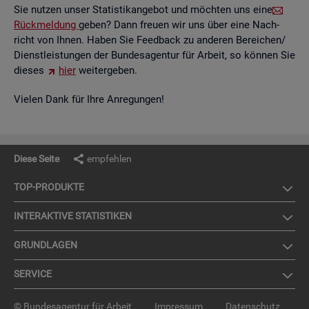
Sie nut­zen unser Sta­tis­tik­an­ge­bot und möch­ten uns eine
Rück­mel­dung
geben? Dann freu­en wir uns über eine Nach­
richt von Ihnen. Haben Sie Feed­back zu an­de­ren Be­rei­chen/
Dienst­leis­tun­gen der Bun­des­agen­tur für Ar­beit, so kön­nen Sie
die­ses
hier
wei­ter­ge­ben.
Vie­len Dank für Ihre An­re­gun­gen!
Diese Seite
empfehlen
TOP-PRO­DUK­TE
IN­TER­AK­TI­VE STA­TIS­TI­KEN
GRUND­LA­GEN
SER­VICE
© Bundesagentur für Arbeit
Impressum
Datenschutz