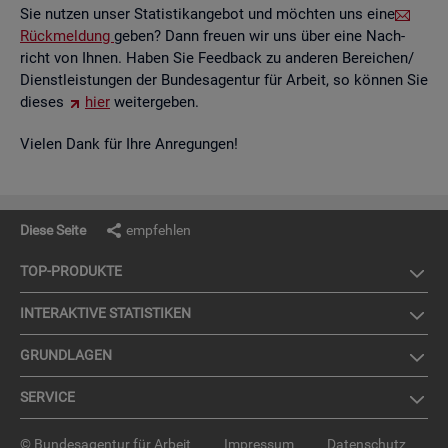
Sie nut­zen unser Sta­tis­tik­an­ge­bot und möch­ten uns eine
Rück­mel­dung
geben? Dann freu­en wir uns über eine Nach­
richt von Ihnen. Haben Sie Feed­back zu an­de­ren Be­rei­chen/
Dienst­leis­tun­gen der Bun­des­agen­tur für Ar­beit, so kön­nen Sie
die­ses
hier
wei­ter­ge­ben.
Vie­len Dank für Ihre An­re­gun­gen!
Diese Seite
empfehlen
TOP-PRO­DUK­TE
IN­TER­AK­TI­VE STA­TIS­TI­KEN
GRUND­LA­GEN
SER­VICE
© Bundesagentur für Arbeit
Impressum
Datenschutz