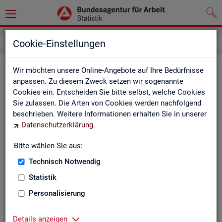
Service
Kontakt, Feedback und Kritik
Cookie-Einstellungen
Kon­takt
Wir möchten unsere Online-Angebote auf Ihre Bedürfnisse
anpassen. Zu diesem Zweck setzen wir sogenannte
Cookies ein. Entscheiden Sie bitte selbst, welche Cookies
Nut­zen Sie die Mög­lich­keit mit uns in Kon­takt zu tre­ten!
Sie zulassen. Die Arten von Cookies werden nachfolgend
beschrieben. Weitere Informationen erhalten Sie in unserer
Sie haben Fra­gen zum An­ge­bot?
Datenschutzerklärung
.
Sie be­nö­ti­gen auf Ihre Fra­ge­stel­lung zu­ge­schnit­te­ne Son­der­
aus­wer­tun­gen?
Bitte wählen Sie aus:
Ihr Sta­tis­tik-Ser­vice hilft Ihnen wei­ter!
Technisch Notwendig
Sta­tis­ti­ken für das Bun­des­ge­biet:
Sta­tis­ti­ken f
Statistik
burg-Vor­pom­m
Zen­tra­ler Sta­tis­tik-Ser­vice
Personalisierung
Schles­wig-Hol­
Tel.
: 0911/179-3632
Sta­tis­tik-Ser­v
Details anzeigen