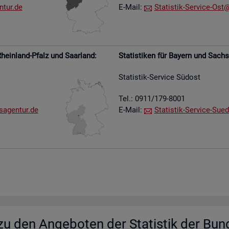
​tur.​de
E-Mail:
Sta­tis­tik-Ser­vice-Ost@​
hein­land-Pfalz und Saar­land:
Sta­tis­ti­ken für Bay­ern und Sach­
Sta­tis­tik-Ser­vice Süd­ost
Tel.: 0911/179-8001
s​agen​tur.​de
E-Mail:
Sta­tis­tik-Ser­vice-Su­e­
u den An­ge­bo­ten der Sta­tis­tik der Bun­