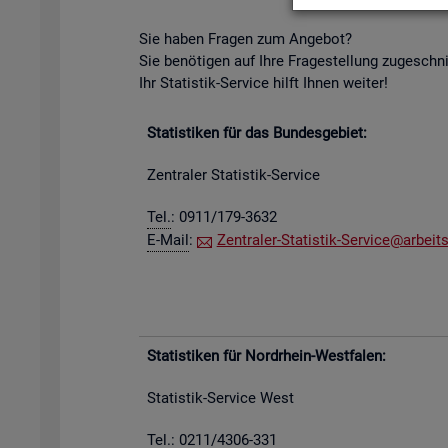
Sie haben Fra­gen zum An­ge­bot?
Sie be­nö­ti­gen auf Ihre Fra­ge­stel­lung zu­ge­schn
Ihr Sta­tis­tik-Ser­vice hilft Ihnen wei­ter!
Sta­tis­ti­ken für das Bun­des­ge­biet:
Zen­tra­ler Sta­tis­tik-Ser­vice
Tel.
: 0911/179-3632
E-Mail
:
Zen­tra­ler-Sta­tis­tik-Ser­vice@​arb​eits
Sta­tis­ti­ken für Nord­rhein-West­fa­len:
Sta­tis­tik-Ser­vice West
Tel.: 0211/4306-331