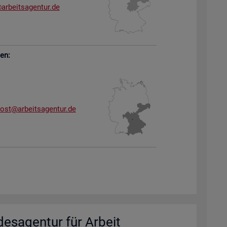
arb​eits​agen​tur.​de
sen:
dost@​arb​eits​agen​tur.​de
des­agen­tur für Ar­beit