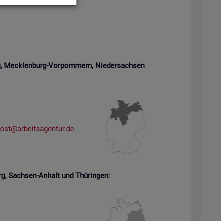
rg, Meck­len­burg-Vor­pom­mern,
Nie­der­sach­sen
­ost@​arb​eits​agen​tur.​de
rg,
Sach­sen-An­halt und Thü­rin­gen: