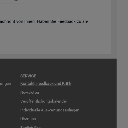
.
ach­richt von Ihnen. Haben Sie Feed­back zu an­
SER­VICE
run­gen
Kon­takt, Feed­back und Kri­tik
News­let­ter
Ver­öf­fent­li­chungs­ka­len­der
In­di­vi­du­el­le Aus­wer­tungs­an­lie­gen
Über uns
English Site