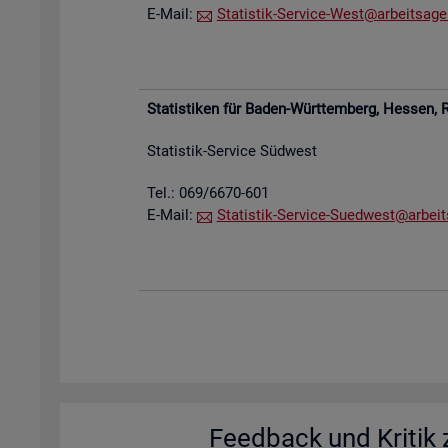
E-Mail:
Sta­tis­tik-Ser­vice-West@​arb​eits​agen
Sta­tis­ti­ken für Baden-Würt­tem­berg, Hes­sen,
R
Sta­tis­tik-Ser­vice Süd­west
Tel.: 069/6670-601
E-Mail:
Sta­tis­tik-Ser­vice-Su­ed­west@​arb​eit
Feed­back und Kri­tik z