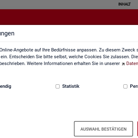
INHALT
lungen
Kontakt, Feedback und Kritik
Online-Angebote auf Ihre Bedürfnisse anpassen. Zu diesem Zweck s
in. Entscheiden Sie bitte selbst, welche Cookies Sie zulassen. Di
eschrieben. Weitere Informationen erhalten Sie in unserer
Daten
:
GRUNDLAGEN
endig
Statistik
Per
Kon­takt
AUSWAHL BESTÄTIGEN
Nut­zen Sie die Mög­lich­keit mit uns in Kon­takt zu tre­ten!