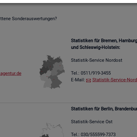
it­te­ne Son­der­aus­wer­tun­gen?
Sta­tis­ti­ken für Bre­men, Ham­bu
und Schles­wig-Hol­stein:
Sta­tis­tik-Ser­vice Nord­ost
Tel.: 0511/919-3455
​agen​tur.​de
E-Mail:
Sta­tis­tik-Ser­vice-Nord
Sta­tis­ti­ken für Ber­lin, Bran­den­bu
Sta­tis­tik-Ser­vice Ost
Tel.: 030/555599-7373