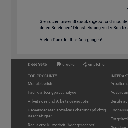
Sie nut­zen unser Sta­tis­tik­an­ge­bot und möch­
de­ren Be­rei­chen/ Dienst­leis­tun­gen der Bun­des
Vie­len Dank für Ihre An­re­gun­gen!
Diese Seite
drucken
empfehlen
TOP-PRO­DUK­TE
IN­TER­AK­
Mo­nats­be­richt
Ar­beits­ma
Fach­kräf­te­eng­pass­ana­ly­se
Aus­bil­du
Ar­beits­lo­se und Ar­beits­lo­sen­quo­ten
Be­ru­fe a
Ge­mein­de­da­ten so­zi­al­ver­si­che­rungs­pflich­tig
Eng­pass­a
Be­schäf­tig­ter
Ent­gel­t­at
Rea­li­sier­te Kurz­ar­beit (hoch­ge­rech­net)
Pend­ler­at