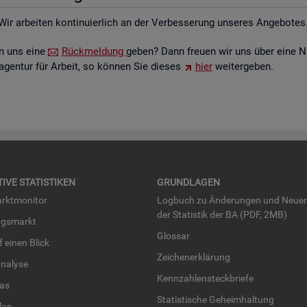
Wir ar­bei­ten kon­ti­nu­ier­lich an der Ver­bes­se­rung un­se­res An­ge­bo­tes
ten uns eine
Rück­mel­dung
geben? Dann freu­en wir uns über eine N
­agen­tur für Ar­beit, so kön­nen Sie die­ses
hier
wei­ter­ge­ben.
TI­VE STA­TIS­TI­KEN
GRUND­LA­GEN
rkt­mo­ni­tor
Log­buch zu Än­de­run­gen und Neue­
der Sta­tis­tik der BA (PDF, 2MB)
ngs­markt
Glos­sar
uf einen Blick
Zei­chen­er­klä­rung
na­ly­se
Kenn­zah­len­steck­brie­fe
­las
Sta­tis­ti­sche Ge­heim­hal­tung
­las