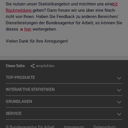
Sie nut­zen unser Sta­tis­tik­an­ge­bot und möch­ten uns eine
Rück­mel­dung
geben? Dann freu­en wir uns über eine Nach­
richt von Ihnen. Haben Sie Feed­back zu an­de­ren Be­rei­chen/
Dienst­leis­tun­gen der Bun­des­agen­tur für Ar­beit, so kön­nen Sie
die­ses
hier
wei­ter­ge­ben.
Vie­len Dank für Ihre An­re­gun­gen!
Diese Seite
empfehlen
TOP-PRO­DUK­TE
IN­TER­AK­TI­VE STA­TIS­TI­KEN
GRUND­LA­GEN
SER­VICE
© Bundesagentur für Arbeit
Impressum
Datenschutz