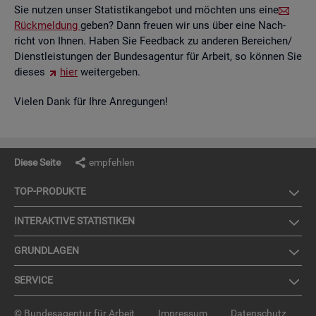
Sie nut­zen unser Sta­tis­tik­an­ge­bot und möch­ten uns eine
Rück­mel­dung
geben? Dann freu­en wir uns über eine Nach­
richt von Ihnen. Haben Sie Feed­back zu an­de­ren Be­rei­chen/
Dienst­leis­tun­gen der Bun­des­agen­tur für Ar­beit, so kön­nen Sie
die­ses
hier
wei­ter­ge­ben.
Vie­len Dank für Ihre An­re­gun­gen!
Diese Seite
empfehlen
TOP-PRO­DUK­TE
IN­TER­AK­TI­VE STA­TIS­TI­KEN
GRUND­LA­GEN
SER­VICE
© Bundesagentur für Arbeit
Impressum
Datenschutz