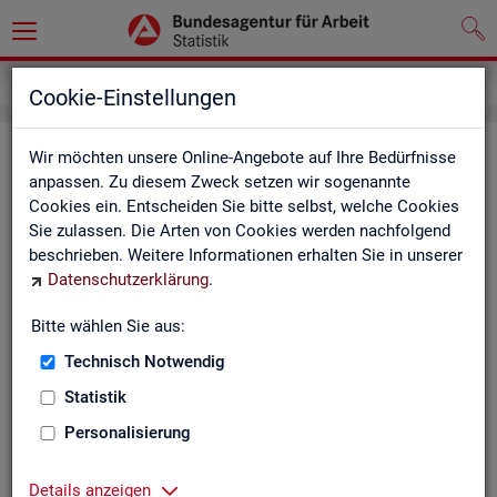
Service
Kontakt, Feedback und Kritik
Cookie-Einstellungen
Kon­takt
Wir möchten unsere Online-Angebote auf Ihre Bedürfnisse
anpassen. Zu diesem Zweck setzen wir sogenannte
Cookies ein. Entscheiden Sie bitte selbst, welche Cookies
Nut­zen Sie die Mög­lich­keit mit uns in Kon­takt zu tre­ten!
Sie zulassen. Die Arten von Cookies werden nachfolgend
beschrieben. Weitere Informationen erhalten Sie in unserer
Sie haben Fra­gen zum An­ge­bot?
Datenschutzerklärung
.
Sie be­nö­ti­gen auf Ihre Fra­ge­stel­lung zu­ge­schnit­te­ne Son­der­
aus­wer­tun­gen?
Bitte wählen Sie aus:
Ihr Sta­tis­tik-Ser­vice hilft Ihnen wei­ter!
Technisch Notwendig
Sta­tis­ti­ken für das Bun­des­ge­biet:
Sta­tis­ti­ken f
Statistik
burg-Vor­pom­m
Zen­tra­ler Sta­tis­tik-Ser­vice
Personalisierung
Schles­wig-Hol­
Tel.
: 0911/179-3632
Sta­tis­tik-Ser­v
Details anzeigen