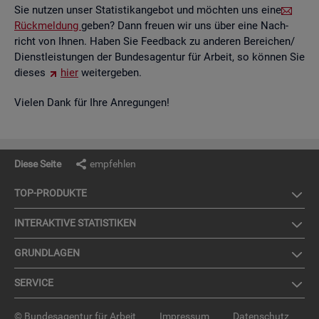
Sie nut­zen unser Sta­tis­tik­an­ge­bot und möch­ten uns eine
Rück­mel­dung
geben? Dann freu­en wir uns über eine Nach­
richt von Ihnen. Haben Sie Feed­back zu an­de­ren Be­rei­chen/
Dienst­leis­tun­gen der Bun­des­agen­tur für Ar­beit, so kön­nen Sie
die­ses
hier
wei­ter­ge­ben.
Vie­len Dank für Ihre An­re­gun­gen!
Diese Seite
empfehlen
TOP-PRO­DUK­TE
IN­TER­AK­TI­VE STA­TIS­TI­KEN
GRUND­LA­GEN
SER­VICE
© Bundesagentur für Arbeit
Impressum
Datenschutz