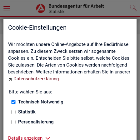
Service
Kontakt, Feedback und Kritik
Cookie-Einstellungen
Kon­takt
Wir möchten unsere Online-Angebote auf Ihre Bedürfnisse
anpassen. Zu diesem Zweck setzen wir sogenannte
Cookies ein. Entscheiden Sie bitte selbst, welche Cookies
Nut­zen Sie die Mög­lich­keit mit uns in Kon­takt zu tre­ten!
Sie zulassen. Die Arten von Cookies werden nachfolgend
beschrieben. Weitere Informationen erhalten Sie in unserer
Sie haben Fra­gen zum An­ge­bot?
Datenschutzerklärung
.
Sie be­nö­ti­gen auf Ihre Fra­ge­stel­lung zu­ge­schnit­te­ne Son­der­
aus­wer­tun­gen?
Bitte wählen Sie aus:
Ihr Sta­tis­tik-Ser­vice hilft Ihnen wei­ter!
Technisch Notwendig
Sta­tis­ti­ken für das Bun­des­ge­biet:
Sta­tis­ti­ken f
Statistik
burg-Vor­pom­m
Zen­tra­ler Sta­tis­tik-Ser­vice
Personalisierung
Schles­wig-Hol­
Tel.
: 0911/179-3632
Sta­tis­tik-Ser­v
Details anzeigen