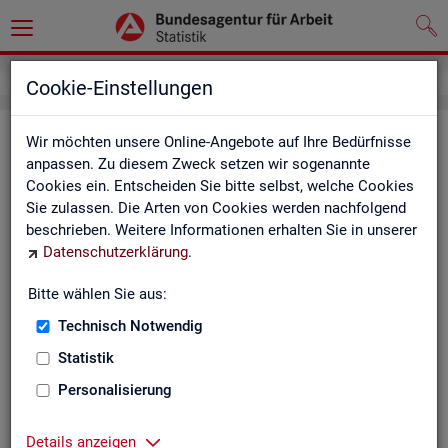
Service
Kontakt, Feedback und Kritik
Cookie-Einstellungen
Kon­takt
Wir möchten unsere Online-Angebote auf Ihre Bedürfnisse
anpassen. Zu diesem Zweck setzen wir sogenannte
Cookies ein. Entscheiden Sie bitte selbst, welche Cookies
Nut­zen Sie die Mög­lich­keit mit uns in Kon­takt zu tre­ten!
Sie zulassen. Die Arten von Cookies werden nachfolgend
beschrieben. Weitere Informationen erhalten Sie in unserer
Sie haben Fra­gen zum An­ge­bot?
Datenschutzerklärung
.
Sie be­nö­ti­gen auf Ihre Fra­ge­stel­lung zu­ge­schnit­te­ne Son­der­
aus­wer­tun­gen?
Bitte wählen Sie aus:
Ihr Sta­tis­tik-Ser­vice hilft Ihnen wei­ter!
Technisch Notwendig
Sta­tis­ti­ken für das Bun­des­ge­biet:
Sta­tis­ti­ken f
Statistik
burg-Vor­pom­m
Zen­tra­ler Sta­tis­tik-Ser­vice
Personalisierung
Schles­wig-Hol­
Tel.
: 0911/179-3632
Sta­tis­tik-Ser­v
Details anzeigen