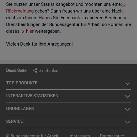
Sie nut­zen unser Sta­tis­tik­an­ge­bot und möch­ten uns eine
Rück­mel­dung
geben? Dann freu­en wir uns über eine Nach­
richt von Ihnen. Haben Sie Feed­back zu an­de­ren Be­rei­chen/
Dienst­leis­tun­gen der Bun­des­agen­tur für Ar­beit, so kön­nen Sie
die­ses
hier
wei­ter­ge­ben.
Vie­len Dank für Ihre An­re­gun­gen!
Diese Seite
empfehlen
TOP-PRO­DUK­TE
IN­TER­AK­TI­VE STA­TIS­TI­KEN
GRUND­LA­GEN
SER­VICE
© Bundesagentur für Arbeit
Impressum
Datenschutz