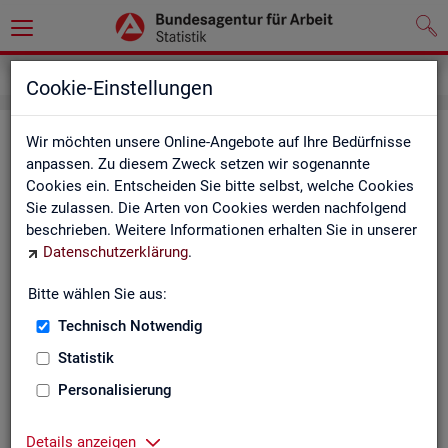
Service
Kontakt, Feedback und Kritik
Cookie-Einstellungen
Kon­takt
Wir möchten unsere Online-Angebote auf Ihre Bedürfnisse
anpassen. Zu diesem Zweck setzen wir sogenannte
Cookies ein. Entscheiden Sie bitte selbst, welche Cookies
Nut­zen Sie die Mög­lich­keit mit uns in Kon­takt zu tre­ten!
Sie zulassen. Die Arten von Cookies werden nachfolgend
beschrieben. Weitere Informationen erhalten Sie in unserer
Sie haben Fra­gen zum An­ge­bot?
Datenschutzerklärung
.
Sie be­nö­ti­gen auf Ihre Fra­ge­stel­lung zu­ge­schnit­te­ne Son­der­
aus­wer­tun­gen?
Bitte wählen Sie aus:
Ihr Sta­tis­tik-Ser­vice hilft Ihnen wei­ter!
Technisch Notwendig
Sta­tis­ti­ken für das Bun­des­ge­biet:
Sta­tis­ti­ken f
Statistik
burg-Vor­pom­m
Zen­tra­ler Sta­tis­tik-Ser­vice
Personalisierung
Schles­wig-Hol­
Tel.
: 0911/179-3632
Sta­tis­tik-Ser­v
Details anzeigen