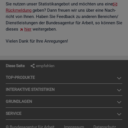
Sie nut­zen unser Sta­tis­tik­an­ge­bot und möch­ten uns eine
Rück­mel­dung
geben? Dann freu­en wir uns über eine Nach­
richt von Ihnen. Haben Sie Feed­back zu an­de­ren Be­rei­chen/
Dienst­leis­tun­gen der Bun­des­agen­tur für Ar­beit, so kön­nen Sie
die­ses
hier
wei­ter­ge­ben.
Vie­len Dank für Ihre An­re­gun­gen!
Diese Seite
empfehlen
TOP-PRO­DUK­TE
IN­TER­AK­TI­VE STA­TIS­TI­KEN
GRUND­LA­GEN
SER­VICE
© Bundesagentur für Arbeit
Impressum
Datenschutz