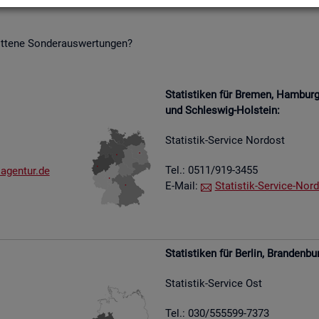
it­te­ne Son­der­aus­wer­tun­gen?
Sta­tis­ti­ken für Bre­men, Ham­bu
und Schles­wig-Hol­stein:
Sta­tis­tik-Ser­vice Nord­ost
Tel.: 0511/919-3455
​agen​tur.​de
E-Mail:
Sta­tis­tik-Ser­vice-Nord
Sta­tis­ti­ken für Ber­lin, Bran­den­bu
Sta­tis­tik-Ser­vice Ost
Tel.: 030/555599-7373