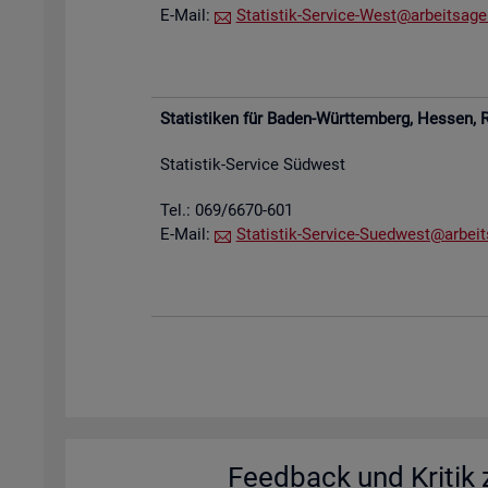
E-Mail:
Sta­tis­tik-Ser­vice-West@​arb​eits​agen
Sta­tis­ti­ken für Baden-Würt­tem­berg, Hes­sen,
R
Sta­tis­tik-Ser­vice Süd­west
Tel.: 069/6670-601
E-Mail:
Sta­tis­tik-Ser­vice-Su­ed­west@​arb​eit
Feed­back und Kri­tik z