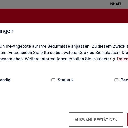
INHALT
lungen
Kontakt, Feedback und Kritik
Online-Angebote auf Ihre Bedürfnisse anpassen. Zu diesem Zweck s
in. Entscheiden Sie bitte selbst, welche Cookies Sie zulassen. Di
eschrieben. Weitere Informationen erhalten Sie in unserer
Daten
:
GRUNDLAGEN
endig
Statistik
Per
Kon­takt
AUSWAHL BESTÄTIGEN
Nut­zen Sie die Mög­lich­keit mit uns in Kon­takt zu tre­ten!