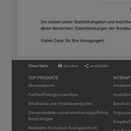
Sie nut­zen unser Sta­tis­tik­an­ge­bot und möch­
de­ren Be­rei­chen/ Dienst­leis­tun­gen der Bun­des
Vie­len Dank für Ihre An­re­gun­gen!
Diese Seite
drucken
empfehlen
TOP-PRO­DUK­TE
IN­TER­AK­
Mo­nats­be­richt
Ar­beits­ma
Fach­kräf­te­eng­pass­ana­ly­se
Aus­bil­du
Ar­beits­lo­se und Ar­beits­lo­sen­quo­ten
Be­ru­fe a
Ge­mein­de­da­ten so­zi­al­ver­si­che­rungs­pflich­tig
Eng­pass­a
Be­schäf­tig­ter
Ent­gel­t­at
Rea­li­sier­te Kurz­ar­beit (hoch­ge­rech­net)
Pend­ler­at