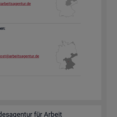
arb​eits​agen​tur.​de
sen:
dost@​arb​eits​agen​tur.​de
des­agen­tur für Ar­beit