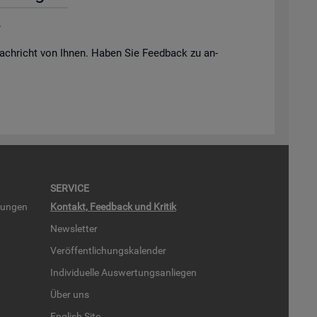
.
ach­richt von Ihnen. Haben Sie Feed­back zu an­
SER­VICE
run­gen
Kon­takt, Feed­back und Kri­tik
News­let­ter
Ver­öf­fent­li­chungs­ka­len­der
In­di­vi­du­el­le Aus­wer­tungs­an­lie­gen
Über uns
English Site