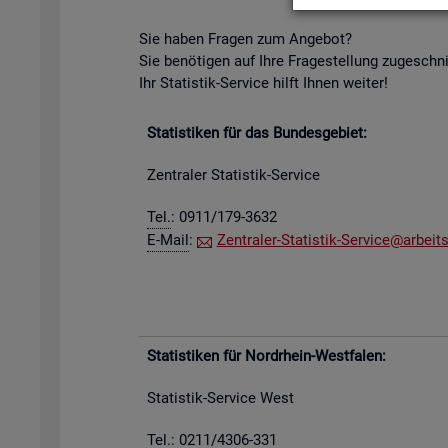
Sie haben Fra­gen zum An­ge­bot?
Sie be­nö­ti­gen auf Ihre Fra­ge­stel­lung zu­ge­schn
Ihr Sta­tis­tik-Ser­vice hilft Ihnen wei­ter!
Sta­tis­ti­ken für das Bun­des­ge­biet:
Zen­tra­ler Sta­tis­tik-Ser­vice
Tel.
: 0911/179-3632
E-Mail
:
Zen­tra­ler-Sta­tis­tik-Ser­vice@​arb​eits
Sta­tis­ti­ken für Nord­rhein-West­fa­len:
Sta­tis­tik-Ser­vice West
Tel.: 0211/4306-331