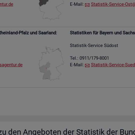
​tur.​de
E-Mail:
Sta­tis­tik-Ser­vice-Ost@​
hein­land-Pfalz und Saar­land:
Sta­tis­ti­ken für Bay­ern und Sach­
Sta­tis­tik-Ser­vice Süd­ost
Tel.: 0911/179-8001
s​agen​tur.​de
E-Mail:
Sta­tis­tik-Ser­vice-Su­e­
u den An­ge­bo­ten der Sta­tis­tik der Bun­