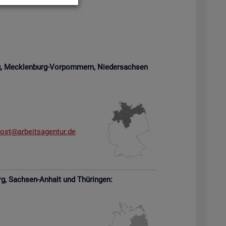
rg, Meck­len­burg-Vor­pom­mern,
Nie­der­sach­sen
­ost@​arb​eits​agen​tur.​de
rg,
Sach­sen-An­halt und Thü­rin­gen: