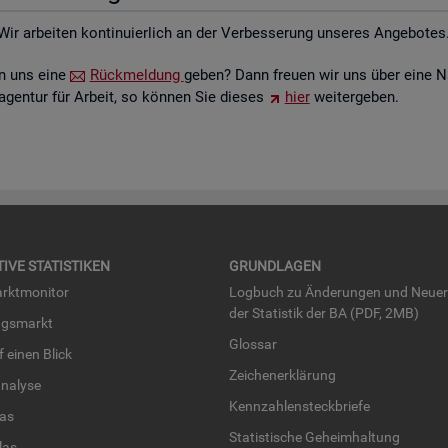
Wir ar­bei­ten kon­ti­nu­ier­lich an der Ver­bes­se­rung un­se­res An­ge­bo­tes
ten uns eine
Rück­mel­dung
geben? Dann freu­en wir uns über eine N
­agen­tur für Ar­beit, so kön­nen Sie die­ses
hier
wei­ter­ge­ben.
TI­VE STA­TIS­TI­KEN
GRUND­LA­GEN
rkt­mo­ni­tor
Log­buch zu Än­de­run­gen und Neue­
der Sta­tis­tik der BA (PDF, 2MB)
ngs­markt
Glos­sar
uf einen Blick
Zei­chen­er­klä­rung
na­ly­se
Kenn­zah­len­steck­brie­fe
­las
Sta­tis­ti­sche Ge­heim­hal­tung
­las