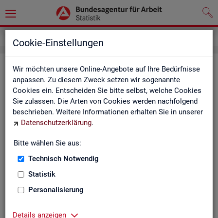
Service
Kontakt, Feedback und Kritik
Cookie-Einstellungen
Kon­takt
Wir möchten unsere Online-Angebote auf Ihre Bedürfnisse
anpassen. Zu diesem Zweck setzen wir sogenannte
Cookies ein. Entscheiden Sie bitte selbst, welche Cookies
Nut­zen Sie die Mög­lich­keit mit uns in Kon­takt zu tre­ten!
Sie zulassen. Die Arten von Cookies werden nachfolgend
beschrieben. Weitere Informationen erhalten Sie in unserer
Sie haben Fra­gen zum An­ge­bot?
Datenschutzerklärung
.
Sie be­nö­ti­gen auf Ihre Fra­ge­stel­lung zu­ge­schnit­te­ne Son­der­
aus­wer­tun­gen?
Bitte wählen Sie aus:
Ihr Sta­tis­tik-Ser­vice hilft Ihnen wei­ter!
Technisch Notwendig
Sta­tis­ti­ken für das Bun­des­ge­biet:
Sta­tis­ti­ken f
Statistik
burg-Vor­pom­m
Zen­tra­ler Sta­tis­tik-Ser­vice
Personalisierung
Schles­wig-Hol­
Tel.
: 0911/179-3632
Sta­tis­tik-Ser­v
Details anzeigen