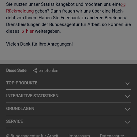
Sie nut­zen unser Sta­tis­tik­an­ge­bot und möch­ten uns eine
Rück­mel­dung
geben? Dann freu­en wir uns über eine Nach­
richt von Ihnen. Haben Sie Feed­back zu an­de­ren Be­rei­chen/
Dienst­leis­tun­gen der Bun­des­agen­tur für Ar­beit, so kön­nen Sie
die­ses
hier
wei­ter­ge­ben.
Vie­len Dank für Ihre An­re­gun­gen!
Diese Seite
empfehlen
TOP-PRO­DUK­TE
IN­TER­AK­TI­VE STA­TIS­TI­KEN
GRUND­LA­GEN
SER­VICE
© Bundesagentur für Arbeit
Impressum
Datenschutz