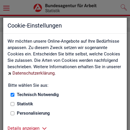
Service
Kontakt, Feedback und Kritik
Cookie-Einstellungen
Kon­takt
Wir möchten unsere Online-Angebote auf Ihre Bedürfnisse
anpassen. Zu diesem Zweck setzen wir sogenannte
Cookies ein. Entscheiden Sie bitte selbst, welche Cookies
Nut­zen Sie die Mög­lich­keit mit uns in Kon­takt zu tre­ten!
Sie zulassen. Die Arten von Cookies werden nachfolgend
beschrieben. Weitere Informationen erhalten Sie in unserer
Sie haben Fra­gen zum An­ge­bot?
Datenschutzerklärung
.
Sie be­nö­ti­gen auf Ihre Fra­ge­stel­lung zu­ge­schnit­te­ne Son­der­
aus­wer­tun­gen?
Bitte wählen Sie aus:
Ihr Sta­tis­tik-Ser­vice hilft Ihnen wei­ter!
Technisch Notwendig
Sta­tis­ti­ken für das Bun­des­ge­biet:
Sta­tis­ti­ken f
Statistik
burg-Vor­pom­m
Zen­tra­ler Sta­tis­tik-Ser­vice
Personalisierung
Schles­wig-Hol­
Tel.
: 0911/179-3632
Sta­tis­tik-Ser­v
Details anzeigen