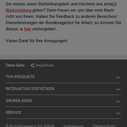
Sie nut­zen unser Sta­tis­tik­an­ge­bot und möch­ten uns eine
Rück­mel­dung
geben? Dann freu­en wir uns über eine Nach­
richt von Ihnen. Haben Sie Feed­back zu an­de­ren Be­rei­chen/
Dienst­leis­tun­gen der Bun­des­agen­tur für Ar­beit, so kön­nen Sie
die­ses
hier
wei­ter­ge­ben.
Vie­len Dank für Ihre An­re­gun­gen!
Diese Seite
empfehlen
TOP-PRO­DUK­TE
IN­TER­AK­TI­VE STA­TIS­TI­KEN
GRUND­LA­GEN
SER­VICE
© Bundesagentur für Arbeit
Impressum
Datenschutz