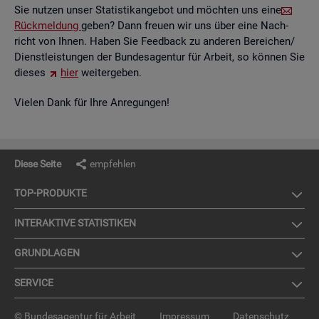
Sie nut­zen unser Sta­tis­tik­an­ge­bot und möch­ten uns eine
Rück­mel­dung
geben? Dann freu­en wir uns über eine Nach­
richt von Ihnen. Haben Sie Feed­back zu an­de­ren Be­rei­chen/
Dienst­leis­tun­gen der Bun­des­agen­tur für Ar­beit, so kön­nen Sie
die­ses
hier
wei­ter­ge­ben.
Vie­len Dank für Ihre An­re­gun­gen!
Diese Seite
empfehlen
TOP-PRO­DUK­TE
IN­TER­AK­TI­VE STA­TIS­TI­KEN
GRUND­LA­GEN
SER­VICE
© Bundesagentur für Arbeit
Impressum
Datenschutz