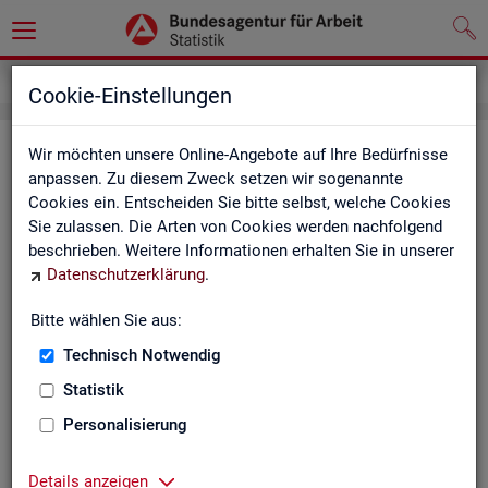
Service
Kontakt, Feedback und Kritik
Cookie-Einstellungen
Kon­takt
Wir möchten unsere Online-Angebote auf Ihre Bedürfnisse
anpassen. Zu diesem Zweck setzen wir sogenannte
Cookies ein. Entscheiden Sie bitte selbst, welche Cookies
Nut­zen Sie die Mög­lich­keit mit uns in Kon­takt zu tre­ten!
Sie zulassen. Die Arten von Cookies werden nachfolgend
beschrieben. Weitere Informationen erhalten Sie in unserer
Sie haben Fra­gen zum An­ge­bot?
Datenschutzerklärung
.
Sie be­nö­ti­gen auf Ihre Fra­ge­stel­lung zu­ge­schnit­te­ne Son­der­
aus­wer­tun­gen?
Bitte wählen Sie aus:
Ihr Sta­tis­tik-Ser­vice hilft Ihnen wei­ter!
Technisch Notwendig
Sta­tis­ti­ken für das Bun­des­ge­biet:
Sta­tis­ti­ken f
Statistik
burg-Vor­pom­m
Zen­tra­ler Sta­tis­tik-Ser­vice
Personalisierung
Schles­wig-Hol­
Tel.
: 0911/179-3632
Sta­tis­tik-Ser­v
Details anzeigen