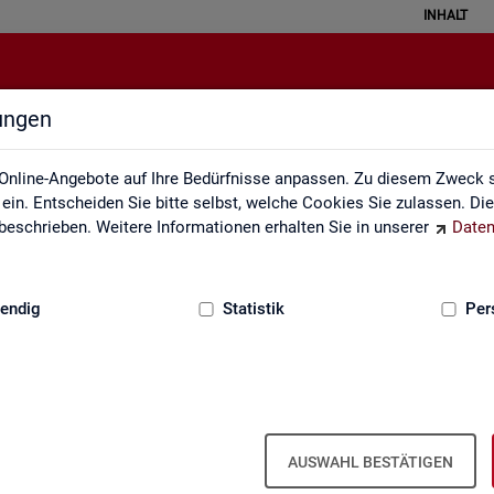
INHALT
lungen
Kontakt, Feedback und Kritik
Online-Angebote auf Ihre Bedürfnisse anpassen. Zu diesem Zweck s
in. Entscheiden Sie bitte selbst, welche Cookies Sie zulassen. Di
eschrieben. Weitere Informationen erhalten Sie in unserer
Daten
:
GRUNDLAGEN
endig
Statistik
Per
Kon­takt
AUSWAHL BESTÄTIGEN
Nut­zen Sie die Mög­lich­keit mit uns in Kon­takt zu tre­ten!