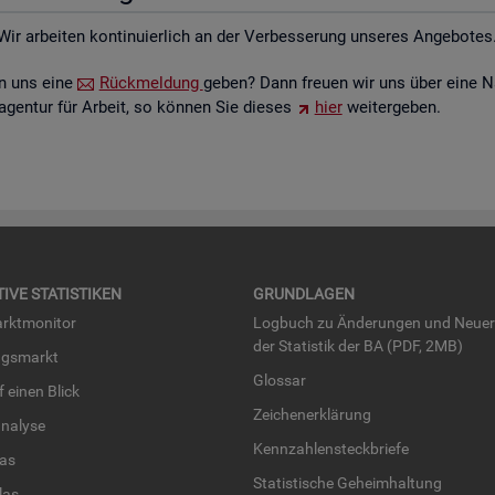
Wir ar­bei­ten kon­ti­nu­ier­lich an der Ver­bes­se­rung un­se­res An­ge­bo­tes
ten uns eine
Rück­mel­dung
geben? Dann freu­en wir uns über eine N
­agen­tur für Ar­beit, so kön­nen Sie die­ses
hier
wei­ter­ge­ben.
TI­VE STA­TIS­TI­KEN
GRUND­LA­GEN
rkt­mo­ni­tor
Log­buch zu Än­de­run­gen und Neue­
der Sta­tis­tik der BA (PDF, 2MB)
ngs­markt
Glos­sar
uf einen Blick
Zei­chen­er­klä­rung
na­ly­se
Kenn­zah­len­steck­brie­fe
­las
Sta­tis­ti­sche Ge­heim­hal­tung
­las