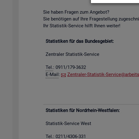
Sie haben Fra­gen zum An­ge­bot?
Sie be­nö­ti­gen auf Ihre Fra­ge­stel­lung zu­ge­schn
Ihr Sta­tis­tik-Ser­vice hilft Ihnen wei­ter!
Sta­tis­ti­ken für das Bun­des­ge­biet:
Zen­tra­ler Sta­tis­tik-Ser­vice
Tel.
: 0911/179-3632
E-Mail
:
Zen­tra­ler-Sta­tis­tik-Ser­vice@​arb​eits
Sta­tis­ti­ken für Nord­rhein-West­fa­len:
Sta­tis­tik-Ser­vice West
Tel.: 0211/4306-331