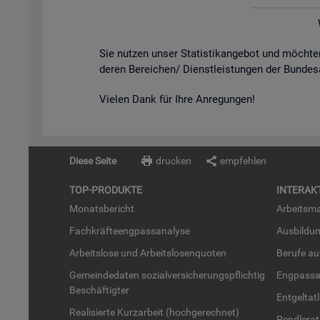
Sie nut­zen unser Sta­tis­tik­an­ge­bot und möch­
de­ren Be­rei­chen/ Dienst­leis­tun­gen der Bun­des
Vie­len Dank für Ihre An­re­gun­gen!
Diese Seite
drucken
empfehlen
TOP-PRO­DUK­TE
IN­TER­AK­
Mo­nats­be­richt
Ar­beits­ma
Fach­kräf­te­eng­pass­ana­ly­se
Aus­bil­du
Ar­beits­lo­se und Ar­beits­lo­sen­quo­ten
Be­ru­fe a
Ge­mein­de­da­ten so­zi­al­ver­si­che­rungs­pflich­tig
Eng­pass­a
Be­schäf­tig­ter
Ent­gel­t­at
Rea­li­sier­te Kurz­ar­beit (hoch­ge­rech­net)
Pend­ler­at