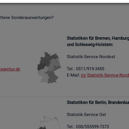
it­te­ne Son­der­aus­wer­tun­gen?
Sta­tis­ti­ken für Bre­men, Ham­bu
und Schles­wig-Hol­stein:
Sta­tis­tik-Ser­vice Nord­ost
Tel.: 0511/919-3455
​agen​tur.​de
E-Mail:
Sta­tis­tik-Ser­vice-Nord
Sta­tis­ti­ken für Ber­lin, Bran­den­bu
Sta­tis­tik-Ser­vice Ost
Tel.: 030/555599-7373