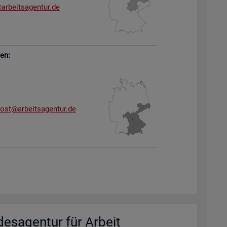
arb​eits​agen​tur.​de
sen:
dost@​arb​eits​agen​tur.​de
des­agen­tur für Ar­beit