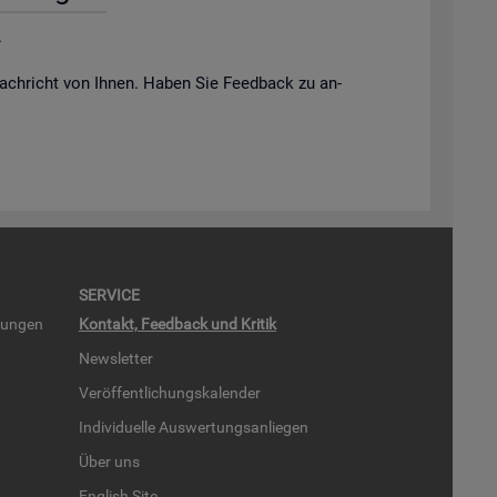
.
ach­richt von Ihnen. Haben Sie Feed­back zu an­
SER­VICE
run­gen
Kon­takt, Feed­back und Kri­tik
News­let­ter
Ver­öf­fent­li­chungs­ka­len­der
In­di­vi­du­el­le Aus­wer­tungs­an­lie­gen
Über uns
English Site