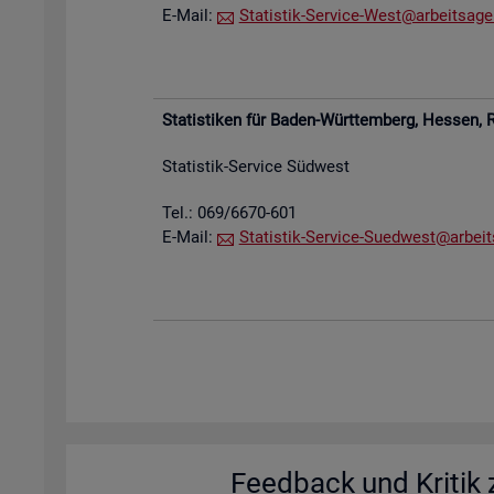
E-Mail:
Sta­tis­tik-Ser­vice-West@​arb​eits​agen
Sta­tis­ti­ken für Baden-Würt­tem­berg, Hes­sen,
R
Sta­tis­tik-Ser­vice Süd­west
Tel.: 069/6670-601
E-Mail:
Sta­tis­tik-Ser­vice-Su­ed­west@​arb​eit
Feed­back und Kri­tik z