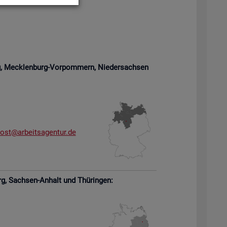
rg, Meck­len­burg-Vor­pom­mern,
Nie­der­sach­sen
­ost@​arb​eits​agen​tur.​de
rg,
Sach­sen-An­halt und Thü­rin­gen: