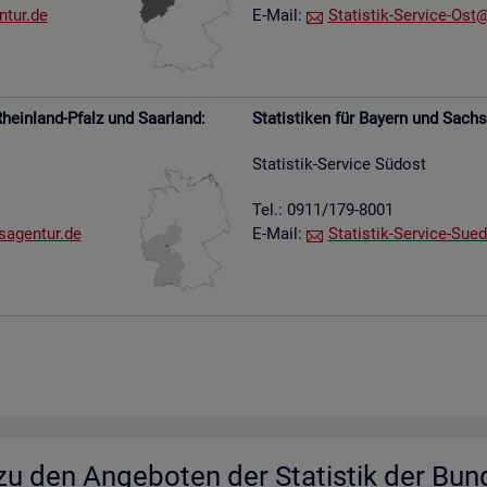
​tur.​de
E-Mail:
Sta­tis­tik-Ser­vice-Ost@​
hein­land-Pfalz und Saar­land:
Sta­tis­ti­ken für Bay­ern und Sach­
Sta­tis­tik-Ser­vice Süd­ost
Tel.: 0911/179-8001
s​agen​tur.​de
E-Mail:
Sta­tis­tik-Ser­vice-Su­e­
u den An­ge­bo­ten der Sta­tis­tik der Bun­