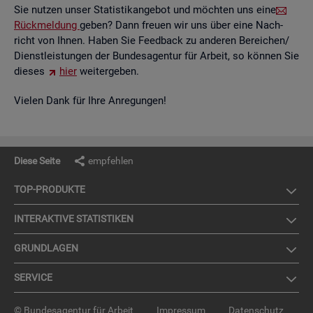
Sie nut­zen unser Sta­tis­tik­an­ge­bot und möch­ten uns eine
Rück­mel­dung
geben? Dann freu­en wir uns über eine Nach­
richt von Ihnen. Haben Sie Feed­back zu an­de­ren Be­rei­chen/
Dienst­leis­tun­gen der Bun­des­agen­tur für Ar­beit, so kön­nen Sie
die­ses
hier
wei­ter­ge­ben.
Vie­len Dank für Ihre An­re­gun­gen!
Diese Seite
empfehlen
TOP-PRO­DUK­TE
IN­TER­AK­TI­VE STA­TIS­TI­KEN
GRUND­LA­GEN
SER­VICE
© Bundesagentur für Arbeit
Impressum
Datenschutz