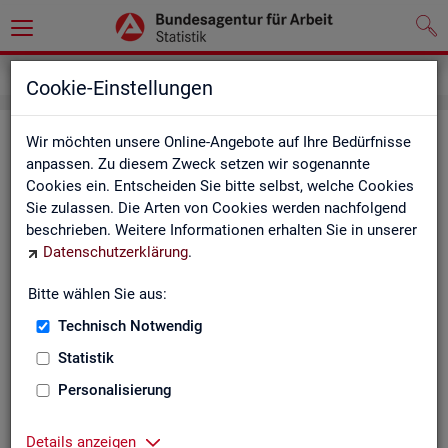
Service
Kontakt, Feedback und Kritik
Cookie-Einstellungen
Kon­takt
Wir möchten unsere Online-Angebote auf Ihre Bedürfnisse
anpassen. Zu diesem Zweck setzen wir sogenannte
Cookies ein. Entscheiden Sie bitte selbst, welche Cookies
Nut­zen Sie die Mög­lich­keit mit uns in Kon­takt zu tre­ten!
Sie zulassen. Die Arten von Cookies werden nachfolgend
beschrieben. Weitere Informationen erhalten Sie in unserer
Sie haben Fra­gen zum An­ge­bot?
Datenschutzerklärung
.
Sie be­nö­ti­gen auf Ihre Fra­ge­stel­lung zu­ge­schnit­te­ne Son­der­
aus­wer­tun­gen?
Bitte wählen Sie aus:
Ihr Sta­tis­tik-Ser­vice hilft Ihnen wei­ter!
Technisch Notwendig
Sta­tis­ti­ken für das Bun­des­ge­biet:
Sta­tis­ti­ken f
Statistik
burg-Vor­pom­m
Zen­tra­ler Sta­tis­tik-Ser­vice
Personalisierung
Schles­wig-Hol­
Tel.
: 0911/179-3632
Sta­tis­tik-Ser­v
Details anzeigen