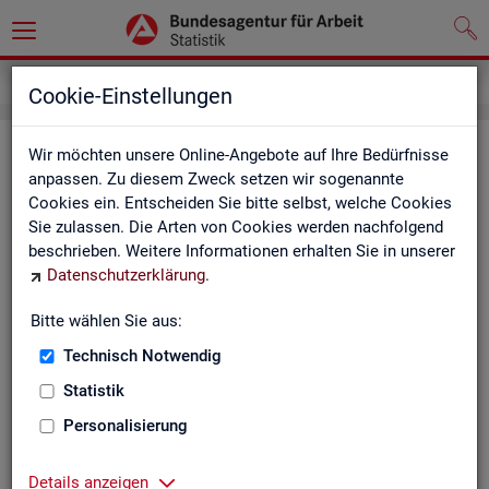
Service
Kontakt, Feedback und Kritik
Cookie-Einstellungen
Kon­takt
Wir möchten unsere Online-Angebote auf Ihre Bedürfnisse
anpassen. Zu diesem Zweck setzen wir sogenannte
Cookies ein. Entscheiden Sie bitte selbst, welche Cookies
Nut­zen Sie die Mög­lich­keit mit uns in Kon­takt zu tre­ten!
Sie zulassen. Die Arten von Cookies werden nachfolgend
beschrieben. Weitere Informationen erhalten Sie in unserer
Sie haben Fra­gen zum An­ge­bot?
Datenschutzerklärung
.
Sie be­nö­ti­gen auf Ihre Fra­ge­stel­lung zu­ge­schnit­te­ne Son­der­
aus­wer­tun­gen?
Bitte wählen Sie aus:
Ihr Sta­tis­tik-Ser­vice hilft Ihnen wei­ter!
Technisch Notwendig
Sta­tis­ti­ken für das Bun­des­ge­biet:
Sta­tis­ti­ken f
Statistik
burg-Vor­pom­m
Zen­tra­ler Sta­tis­tik-Ser­vice
Personalisierung
Schles­wig-Hol­
Tel.
: 0911/179-3632
Sta­tis­tik-Ser­v
Details anzeigen