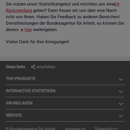
Sie nut­zen unser Sta­tis­tik­an­ge­bot und möch­ten uns eine
Rück­mel­dung
geben? Dann freu­en wir uns über eine Nach­
richt von Ihnen. Haben Sie Feed­back zu an­de­ren Be­rei­chen/
Dienst­leis­tun­gen der Bun­des­agen­tur für Ar­beit, so kön­nen Sie
die­ses
hier
wei­ter­ge­ben.
Vie­len Dank für Ihre An­re­gun­gen!
Diese Seite
empfehlen
TOP-PRO­DUK­TE
IN­TER­AK­TI­VE STA­TIS­TI­KEN
GRUND­LA­GEN
SER­VICE
© Bundesagentur für Arbeit
Impressum
Datenschutz