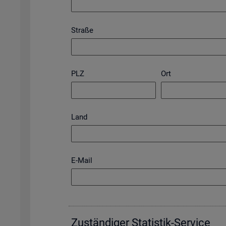
Straße
PLZ
Ort
Land
E-Mail
Zu­stän­di­ger Sta­tis­tik-Ser­vice