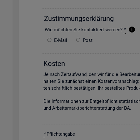
Zu­stim­mungs­er­klä­rung
Wie möch­ten Sie kon­tak­tiert wer­den?
*
E-Mail
Post
Kos­ten
Je nach Zeit­auf­wand, den wir für die Be­ar­bei­tun
hal­ten Sie zu­nächst einen Kos­ten­vor­anschlag;
ten schrift­lich be­stä­ti­gen. Ihr be­stell­tes Pro
Die In­for­ma­tio­nen zur Ent­gelt­pflicht sta­tis­ti­
und Ar­beits­markt­be­richt­erstat­tung der BA.
*
Pflicht­an­ga­be