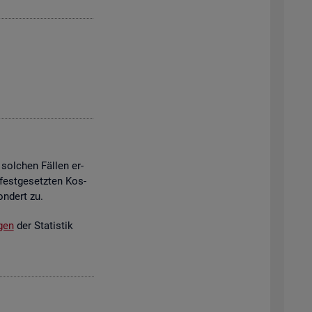
 sol­chen Fäl­len er­
est­ge­setz­ten Kos­
on­dert zu.
­gen
der Sta­tis­tik