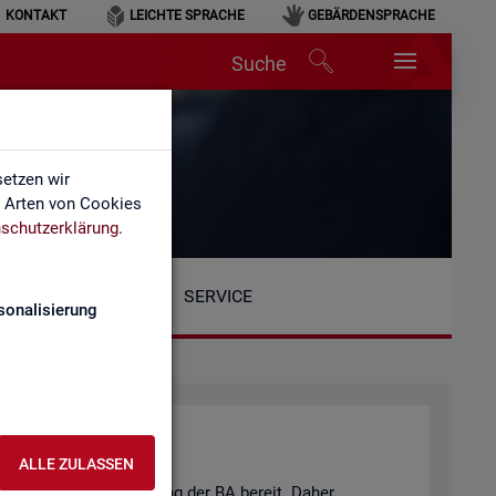
KONTAKT
LEICHTE SPRACHE
GEBÄRDENSPRACHE
Suche
n
etzen wir
e Arten von Cookies
schutzerklärung
.
SERVICE
sonalisierung
ALLE ZULASSEN
eits­markt­be­richt­erstat­tung der BA be­reit. Daher