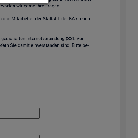
t­wor­ten wir gerne Ihre Fra­gen.
 und Mit­ar­bei­ter der Sta­tis­tik der BA ste­hen
e­si­cher­ten In­ter­net­ver­bin­dung (SSL Ver­
o­fern Sie damit ein­ver­stan­den sind. Bitte be­