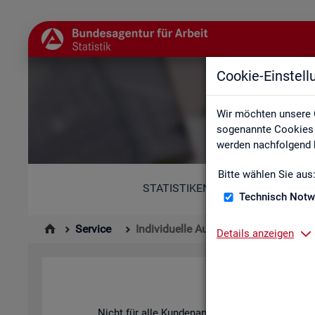
Cookie-Einstel
Wir möchten unsere 
sogenannte Cookies e
werden nachfolgend b
Bitte wählen Sie aus
STATISTIKEN
Technisch Notw
Service
Individuelle Auswertungsanliegen
Details anzeigen
Nicht für alle Kun­den­an­lie­gen ste­hen vor­be­rei­