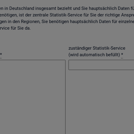
gen in Deutsch­land ins­ge­samt be­zieht und Sie haupt­säch­lich Daten f
nö­ti­gen, ist der zen­tra­le Sta­tis­tik-Ser­vice für Sie der rich­ti­ge An­spr
­gen in den Re­gio­nen, Sie be­nö­ti­gen haupt­säch­lich Daten für ein­zel­n
r­vice für Sie da.
zuständiger Statistik-Service
*
(wird automatisch befüllt)
*