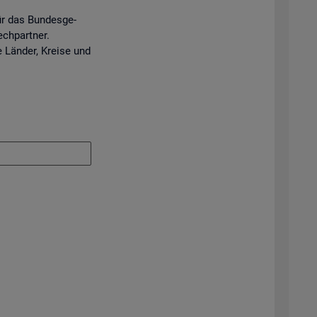
ür das Bun­des­ge­
ech­part­ner.
e Län­der, Krei­se und