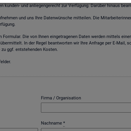
n kun­den- und an­lie­gen­ge­recht zur Ver­fü­gung. Dar­über hin­aus be­an
neh­men und uns Ihre Da­ten­wün­sche mit­tei­len. Die Mit­ar­bei­te­rin­nen
­fü­gung.
 For­mu­lar. Die von Ihnen ein­ge­tra­ge­nen Daten wer­den mit­tels einer g
über­mit­telt. In der Regel be­ant­wor­ten wir Ihre An­fra­ge per E-Mail, s
zu ggf. ent­ste­hen­den Kos­ten.
el­der.
Firma / Organisation
Nachname
*