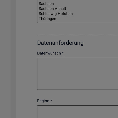
Da­ten­an­for­de­rung
Datenwunsch
*
Region
*