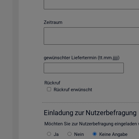
Zeitraum
gewünschter Liefertermin (tt.mm.jjjj)
Rück­ruf
Rückruf erwünscht
Ein­la­dung zur Nut­zer­be­fra­gung
Möch­ten Sie zur Nut­zer­be­fra­gung ein­ge­la­de
Ja
Nein
Keine Angabe