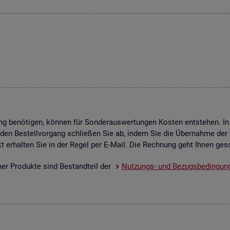
g be­nö­ti­gen, kön­nen für Son­der­aus­wer­tun­gen Kos­ten ent­ste­hen. In
 den Be­stell­vor­gang schlie­ßen Sie ab, indem Sie die Über­nah­me der f
­dukt er­hal­ten Sie in der Regel per E-Mail. Die Rech­nung geht Ihnen ge­s
scher Pro­duk­te sind Be­stand­teil der
Nut­zungs- und Be­zugs­be­din­gun