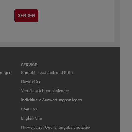
SER­VICE
run­gen
Kon­takt, Feed­back und Kri­tik
News­let­ter
Ver­öf­fent­li­chungs­ka­len­der
In­di­vi­du­el­le Aus­wer­tungs­an­lie­gen
Über uns
English Site
Hin­wei­se zur Quel­len­an­ga­be und Zi­tie­