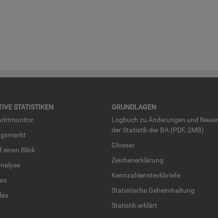
TI­VE STA­TIS­TI­KEN
GRUND­LA­GEN
rkt­mo­ni­tor
Log­buch zu Än­de­run­gen und Neue­
der Sta­tis­tik der BA (PDF, 2MB)
ngs­markt
Glos­sar
uf einen Blick
Zei­chen­er­klä­rung
na­ly­se
Kenn­zah­len­steck­brie­fe
­las
Sta­tis­ti­sche Ge­heim­hal­tung
­las
Sta­tis­tik er­klärt