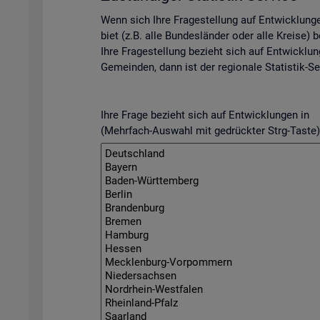
Wenn sich Ihre Fra­ge­stel­lung auf Ent­wick­lun­
biet (z.B. alle Bun­des­län­der oder alle Krei­se) be­
Ihre Fra­ge­stel­lung be­zieht sich auf Ent­wick­lun
Ge­mein­den, dann ist der re­gio­na­le Sta­tis­tik-Se
Ihre Frage bezieht sich auf Entwicklungen in
(Mehrfach-Auswahl mit gedrückter Strg-Taste)