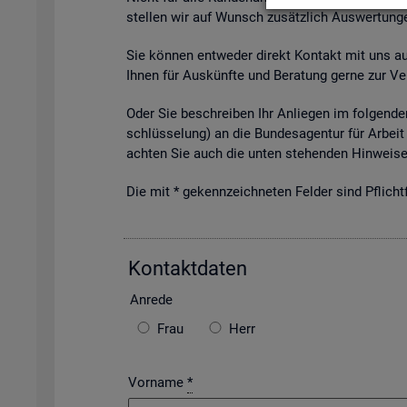
stel­len wir auf Wunsch zu­sätz­lich Aus­wer­tun­ge
Sie kön­nen ent­we­der di­rekt Kon­takt mit uns auf­
Ihnen für Aus­künf­te und Be­ra­tung gerne zur Ver
Oder Sie be­schrei­ben Ihr An­lie­gen im fol­gen­den
schlüs­se­lung) an die Bun­des­agen­tur für Ar­beit 
ach­ten Sie auch die unten ste­hen­den Hin­wei­se 
Die mit * ge­kenn­zeich­ne­ten Fel­der sind Pflicht­f
Kon­takt­da­ten
An­re­de
Frau
Herr
Vorname
*