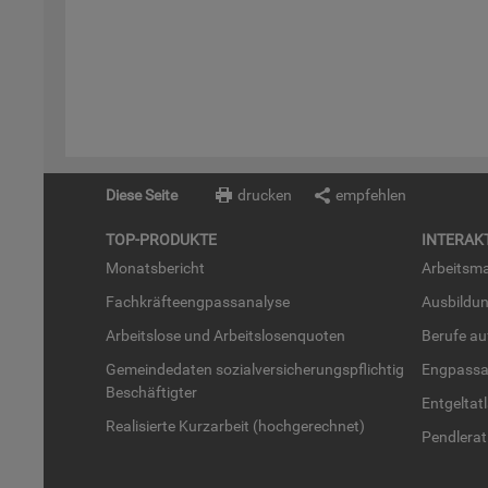
Diese Seite
drucken
empfehlen
TOP-PRO­DUK­TE
IN­TER­AK­
Mo­nats­be­richt
Ar­beits­ma
Fach­kräf­te­eng­pass­ana­ly­se
Aus­bil­du
Ar­beits­lo­se und Ar­beits­lo­sen­quo­ten
Be­ru­fe a
Ge­mein­de­da­ten so­zi­al­ver­si­che­rungs­pflich­tig
Eng­pass­a
Be­schäf­tig­ter
Ent­gel­t­at
Rea­li­sier­te Kurz­ar­beit (hoch­ge­rech­net)
Pend­ler­at