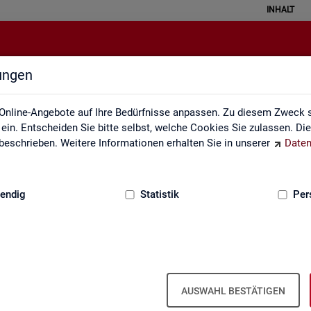
INHALT
lungen
Individuelle Auswertungsanliege
Online-Angebote auf Ihre Bedürfnisse anpassen. Zu diesem Zweck s
in. Entscheiden Sie bitte selbst, welche Cookies Sie zulassen. Di
eschrieben. Weitere Informationen erhalten Sie in unserer
Daten
:
GRUNDLAGEN
endig
Statistik
Per
In­di­vi­du­el­le Aus­wer­tungs­an­lie­gen
AUSWAHL BESTÄTIGEN
te­te pass­ge­naue Sta­tis­ti­ken in den Pro­duk­ten der Sta­tis­tik und Ar­b