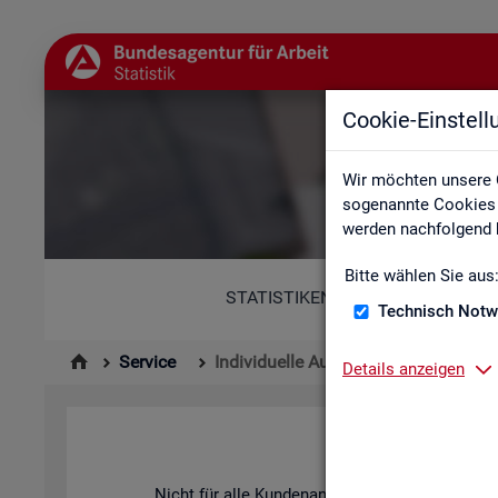
Cookie-Einstel
Wir möchten unsere 
sogenannte Cookies e
werden nachfolgend b
Bitte wählen Sie aus
STATISTIKEN
Technisch Notw
Service
Individuelle Auswertungsanliegen
Details anzeigen
Nicht für alle Kun­den­an­lie­gen ste­hen vor­be­rei­