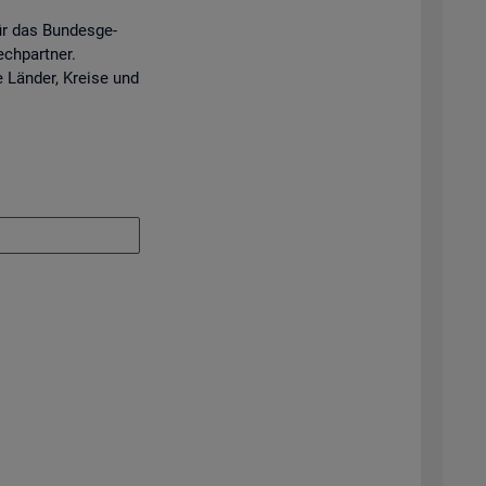
ür das Bun­des­ge­
ech­part­ner.
e Län­der, Krei­se und