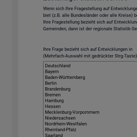
Wenn sich Ihre Fra­ge­stel­lung auf Ent­wick­lun­
biet (z.B. alle Bun­des­län­der oder alle Krei­se) be­
Ihre Fra­ge­stel­lung be­zieht sich auf Ent­wick­lun
Ge­mein­den, dann ist der re­gio­na­le Sta­tis­tik-Se
Ihre Frage bezieht sich auf Entwicklungen in
(Mehrfach-Auswahl mit gedrückter Strg-Taste)