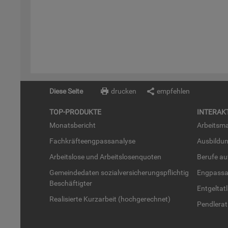
Diese Seite
drucken
empfehlen
TOP-PRO­DUK­TE
IN­TER­AK­
Mo­nats­be­richt
Ar­beits­ma
Fach­kräf­te­eng­pass­ana­ly­se
Aus­bil­du
Ar­beits­lo­se und Ar­beits­lo­sen­quo­ten
Be­ru­fe a
Ge­mein­de­da­ten so­zi­al­ver­si­che­rungs­pflich­tig
Eng­pass­a
Be­schäf­tig­ter
Ent­gel­t­at
Rea­li­sier­te Kurz­ar­beit (hoch­ge­rech­net)
Pend­ler­at