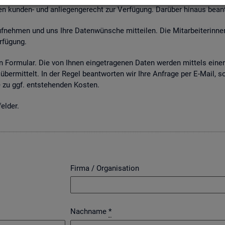
n kun­den- und an­lie­gen­ge­recht zur Ver­fü­gung. Dar­über hin­aus be­an
neh­men und uns Ihre Da­ten­wün­sche mit­tei­len. Die Mit­ar­bei­te­rin­nen
­fü­gung.
 For­mu­lar. Die von Ihnen ein­ge­tra­ge­nen Daten wer­den mit­tels einer g
über­mit­telt. In der Regel be­ant­wor­ten wir Ihre An­fra­ge per E-Mail, s
zu ggf. ent­ste­hen­den Kos­ten.
el­der.
Firma / Organisation
Nachname
*