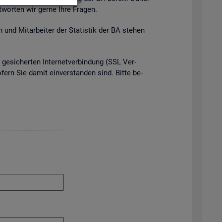
t­wor­ten wir gerne Ihre Fra­gen.
 und Mit­ar­bei­ter der Sta­tis­tik der BA ste­hen
e­si­cher­ten In­ter­net­ver­bin­dung (SSL Ver­
o­fern Sie damit ein­ver­stan­den sind. Bitte be­