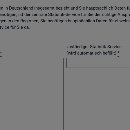
gen in Deutsch­land ins­ge­samt be­zieht und Sie haupt­säch­lich Daten f
nö­ti­gen, ist der zen­tra­le Sta­tis­tik-Ser­vice für Sie der rich­ti­ge An­spr
­gen in den Re­gio­nen, Sie be­nö­ti­gen haupt­säch­lich Daten für ein­zel­n
r­vice für Sie da.
zuständiger Statistik-Service
*
(wird automatisch befüllt)
*