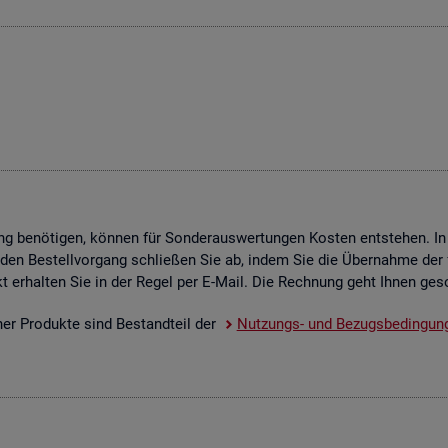
g be­nö­ti­gen, kön­nen für Son­der­aus­wer­tun­gen Kos­ten ent­ste­hen. In
 den Be­stell­vor­gang schlie­ßen Sie ab, indem Sie die Über­nah­me der f
­dukt er­hal­ten Sie in der Regel per E-Mail. Die Rech­nung geht Ihnen ge­s
scher Pro­duk­te sind Be­stand­teil der
Nut­zungs- und Be­zugs­be­din­gun