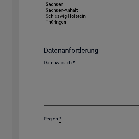
Da­ten­an­for­de­rung
Datenwunsch
*
Region
*