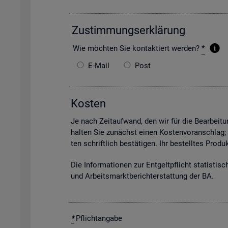
Zu­stim­mungs­er­klä­rung
Wie möch­ten Sie kon­tak­tiert wer­den?
*
E-Mail
Post
Kos­ten
Je nach Zeit­auf­wand, den wir für die Be­ar­bei­tun
hal­ten Sie zu­nächst einen Kos­ten­vor­anschlag;
ten schrift­lich be­stä­ti­gen. Ihr be­stell­tes Pro
Die In­for­ma­tio­nen zur Ent­gelt­pflicht sta­tis­ti­
und Ar­beits­markt­be­richt­erstat­tung der BA.
*
Pflicht­an­ga­be