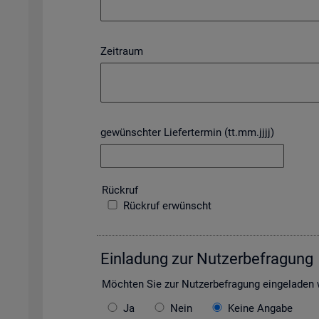
Zeitraum
gewünschter Liefertermin (tt.mm.jjjj)
Rück­ruf
Rückruf erwünscht
Ein­la­dung zur Nut­zer­be­fra­gung
Möch­ten Sie zur Nut­zer­be­fra­gung ein­ge­la­de
Ja
Nein
Keine Angabe