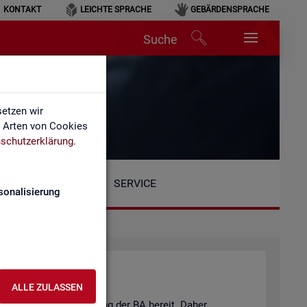
KONTAKT
LEICHTE SPRACHE
GEBÄRDENSPRACHE
Suche
n
etzen wir
e Arten von Cookies
schutzerklärung
.
SERVICE
sonalisierung
ALLE ZULASSEN
eits­markt­be­richt­erstat­tung der BA be­reit. Daher