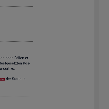
 sol­chen Fäl­len er­
est­ge­setz­ten Kos­
on­dert zu.
­gen
der Sta­tis­tik