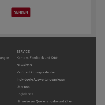
SER­VICE
run­gen
Kon­takt, Feed­back und Kri­tik
News­let­ter
Ver­öf­fent­li­chungs­ka­len­der
In­di­vi­du­el­le Aus­wer­tungs­an­lie­gen
Über uns
English Site
Hin­wei­se zur Quel­len­an­ga­be und Zi­tie­