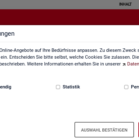
INHALT
lungen
Individuelle Auswertungsanliege
Online-Angebote auf Ihre Bedürfnisse anpassen. Zu diesem Zweck s
in. Entscheiden Sie bitte selbst, welche Cookies Sie zulassen. Di
eschrieben. Weitere Informationen erhalten Sie in unserer
Daten
:
GRUNDLAGEN
endig
Statistik
Per
In­di­vi­du­el­le Aus­wer­tungs­an­lie­gen
AUSWAHL BESTÄTIGEN
te­te pass­ge­naue Sta­tis­ti­ken in den Pro­duk­ten der Sta­tis­tik und Ar­b