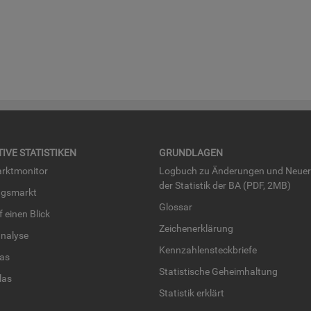
TI­VE STA­TIS­TI­KEN
GRUND­LA­GEN
rkt­mo­ni­tor
Log­buch zu Än­de­run­gen und Neue­
der Sta­tis­tik der BA (PDF, 2MB)
ngs­markt
Glos­sar
uf einen Blick
Zei­chen­er­klä­rung
na­ly­se
Kenn­zah­len­steck­brie­fe
­las
Sta­tis­ti­sche Ge­heim­hal­tung
­las
Sta­tis­tik er­klärt