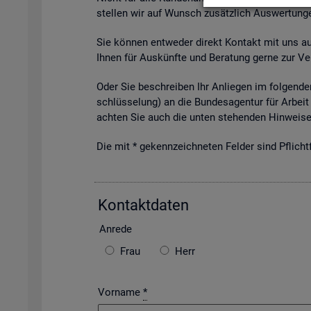
stel­len wir auf Wunsch zu­sätz­lich Aus­wer­tun­ge
Sie kön­nen ent­we­der di­rekt Kon­takt mit uns auf­
Ihnen für Aus­künf­te und Be­ra­tung gerne zur Ver
Oder Sie be­schrei­ben Ihr An­lie­gen im fol­gen­den
schlüs­se­lung) an die Bun­des­agen­tur für Ar­beit 
ach­ten Sie auch die unten ste­hen­den Hin­wei­se 
Die mit * ge­kenn­zeich­ne­ten Fel­der sind Pflicht­f
Kon­takt­da­ten
An­re­de
Frau
Herr
Vorname
*