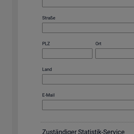
Straße
PLZ
Ort
Land
E-Mail
Zu­stän­di­ger Sta­tis­tik-Ser­vice