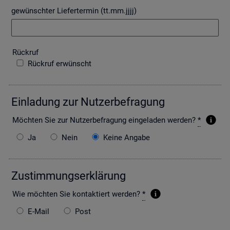
gewünschter Liefertermin (tt.mm.jjjj)
Rück­ruf
Rückruf erwünscht
Ein­la­dung zur Nut­zer­be­fra­gung
Möch­ten Sie zur Nut­zer­be­fra­gung ein­ge­la­den wer­den?
*
Ja
Nein
Keine Angabe
Zu­stim­mungs­er­klä­rung
Wie möch­ten Sie kon­tak­tiert wer­den?
*
E-Mail
Post