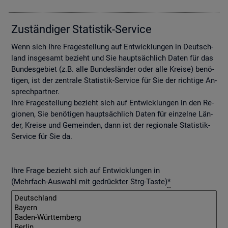
Zu­stän­di­ger Sta­tis­tik-Ser­vice
Wenn sich Ihre Fra­ge­stel­lung auf Ent­wick­lun­gen in Deutsch­
land ins­ge­samt be­zieht und Sie haupt­säch­lich Daten für das
Bun­des­ge­biet (z.B. alle Bun­des­län­der oder alle Krei­se) be­nö­
ti­gen, ist der zen­tra­le Sta­tis­tik-Ser­vice für Sie der rich­ti­ge An­
sprech­part­ner.
Ihre Fra­ge­stel­lung be­zieht sich auf Ent­wick­lun­gen in den Re­
gio­nen, Sie be­nö­ti­gen haupt­säch­lich Daten für ein­zel­ne Län­
der, Krei­se und Ge­mein­den, dann ist der re­gio­na­le Sta­tis­tik-
Ser­vice für Sie da.
Ihre Frage bezieht sich auf Entwicklungen in
(Mehrfach-Auswahl mit gedrückter Strg-Taste)
*