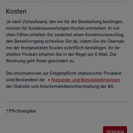
Kos­ten
Je nach Zeit­auf­wand, den wir für die Be­ar­bei­tung be­nö­ti­gen,
kön­nen für Son­der­aus­wer­tun­gen Kos­ten ent­ste­hen. In sol­
chen Fäl­len er­hal­ten Sie zu­nächst einen Kos­ten­vor­anschlag;
den Be­stell­vor­gang schlie­ßen Sie ab, indem Sie die Über­nah­
me der fest­ge­setz­ten Kos­ten schrift­lich be­stä­ti­gen. Ihr be­
stell­tes Pro­dukt er­hal­ten Sie in der Regel per E-Mail. Die
Rech­nung geht Ihnen ge­son­dert zu.
Die In­for­ma­tio­nen zur Ent­gelt­pflicht sta­tis­ti­scher Pro­duk­te
sind Be­stand­teil der
Nut­zungs- und Be­zugs­be­din­gun­gen
der Sta­tis­tik und Ar­beits­markt­be­richt­erstat­tung der BA.
*
Pflicht­an­ga­be