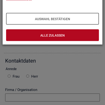
Oder Sie be­schrei­ben Ihr An­lie­gen im fol­gen­den For­mu­lar. Die
von Ihnen ein­ge­tra­ge­nen Daten wer­den mit­tels einer ge­si­
cher­ten In­ter­net­ver­bin­dung (SSL Ver­schlüs­se­lung) an die
Bun­des­agen­tur für Ar­beit über­mit­telt. In der Regel be­ant­wor­
AUSWAHL BESTÄTIGEN
ten wir Ihre An­fra­ge per E-Mail, so­fern Sie damit ein­ver­stan­
den sind. Bitte be­ach­ten Sie auch die unten ste­hen­den Hin­
wei­se zu ggf. ent­ste­hen­den Kos­ten.
ALLE ZULASSEN
Die mit * ge­kenn­zeich­ne­ten Fel­der sind Pflicht­fel­der.
Kon­takt­da­ten
An­re­de
Frau
Herr
Firma / Organisation