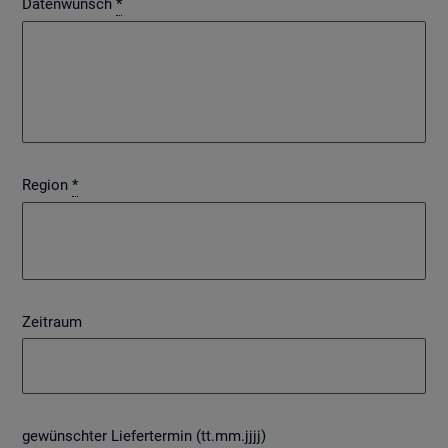
Datenwunsch
*
Region
*
Zeitraum
gewünschter Liefertermin (tt.mm.jjjj)