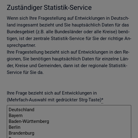
Zu­stän­di­ger Sta­tis­tik-Ser­vice
Wenn sich Ihre Fra­ge­stel­lung auf Ent­wick­lun­gen in Deutsch­
land ins­ge­samt be­zieht und Sie haupt­säch­lich Daten für das
Bun­des­ge­biet (z.B. alle Bun­des­län­der oder alle Krei­se) be­nö­
ti­gen, ist der zen­tra­le Sta­tis­tik-Ser­vice für Sie der rich­ti­ge An­
sprech­part­ner.
Ihre Fra­ge­stel­lung be­zieht sich auf Ent­wick­lun­gen in den Re­
gio­nen, Sie be­nö­ti­gen haupt­säch­lich Daten für ein­zel­ne Län­
der, Krei­se und Ge­mein­den, dann ist der re­gio­na­le Sta­tis­tik-
Ser­vice für Sie da.
Ihre Frage bezieht sich auf Entwicklungen in
(Mehrfach-Auswahl mit gedrückter Strg-Taste)
*