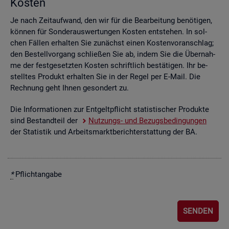
Kos­ten
Je nach Zeit­auf­wand, den wir für die Be­ar­bei­tung be­nö­ti­gen,
kön­nen für Son­der­aus­wer­tun­gen Kos­ten ent­ste­hen. In sol­
chen Fäl­len er­hal­ten Sie zu­nächst einen Kos­ten­vor­anschlag;
den Be­stell­vor­gang schlie­ßen Sie ab, indem Sie die Über­nah­
me der fest­ge­setz­ten Kos­ten schrift­lich be­stä­ti­gen. Ihr be­
stell­tes Pro­dukt er­hal­ten Sie in der Regel per E-Mail. Die
Rech­nung geht Ihnen ge­son­dert zu.
Die In­for­ma­tio­nen zur Ent­gelt­pflicht sta­tis­ti­scher Pro­duk­te
sind Be­stand­teil der
Nut­zungs- und Be­zugs­be­din­gun­gen
der Sta­tis­tik und Ar­beits­markt­be­richt­erstat­tung der BA.
*
Pflicht­an­ga­be