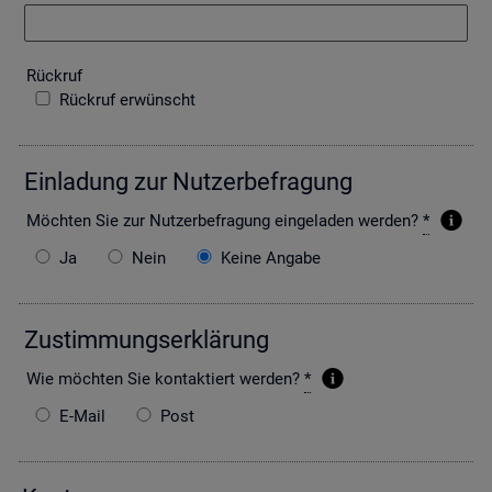
Rück­ruf
Rückruf erwünscht
Ein­la­dung zur Nut­zer­be­fra­gung
Möch­ten Sie zur Nut­zer­be­fra­gung ein­ge­la­den wer­den?
*
Ja
Nein
Keine Angabe
Zu­stim­mungs­er­klä­rung
Wie möch­ten Sie kon­tak­tiert wer­den?
*
E-Mail
Post