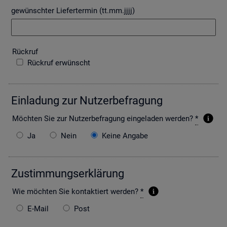
gewünschter Liefertermin (tt.mm.jjjj)
Rück­ruf
Rückruf erwünscht
Ein­la­dung zur Nut­zer­be­fra­gung
Möch­ten Sie zur Nut­zer­be­fra­gung ein­ge­la­den wer­den?
*
Ja
Nein
Keine Angabe
Zu­stim­mungs­er­klä­rung
Wie möch­ten Sie kon­tak­tiert wer­den?
*
E-Mail
Post