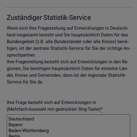
Zu­stän­di­ger Sta­tis­tik-Ser­vice
Wenn sich Ihre Fra­ge­stel­lung auf Ent­wick­lun­gen in Deutsch­
land ins­ge­samt be­zieht und Sie haupt­säch­lich Daten für das
Bun­des­ge­biet (z.B. alle Bun­des­län­der oder alle Krei­se) be­nö­
ti­gen, ist der zen­tra­le Sta­tis­tik-Ser­vice für Sie der rich­ti­ge An­
sprech­part­ner.
Ihre Fra­ge­stel­lung be­zieht sich auf Ent­wick­lun­gen in den Re­
gio­nen, Sie be­nö­ti­gen haupt­säch­lich Daten für ein­zel­ne Län­
der, Krei­se und Ge­mein­den, dann ist der re­gio­na­le Sta­tis­tik-
Ser­vice für Sie da.
Ihre Frage bezieht sich auf Entwicklungen in
(Mehrfach-Auswahl mit gedrückter Strg-Taste)
*