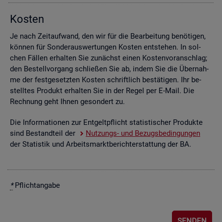
Kos­ten
Je nach Zeit­auf­wand, den wir für die Be­ar­bei­tung be­nö­ti­gen,
kön­nen für Son­der­aus­wer­tun­gen Kos­ten ent­ste­hen. In sol­
chen Fäl­len er­hal­ten Sie zu­nächst einen Kos­ten­vor­anschlag;
den Be­stell­vor­gang schlie­ßen Sie ab, indem Sie die Über­nah­
me der fest­ge­setz­ten Kos­ten schrift­lich be­stä­ti­gen. Ihr be­
stell­tes Pro­dukt er­hal­ten Sie in der Regel per E-Mail. Die
Rech­nung geht Ihnen ge­son­dert zu.
Die In­for­ma­tio­nen zur Ent­gelt­pflicht sta­tis­ti­scher Pro­duk­te
sind Be­stand­teil der
Nut­zungs- und Be­zugs­be­din­gun­gen
der Sta­tis­tik und Ar­beits­markt­be­richt­erstat­tung der BA.
*
Pflicht­an­ga­be