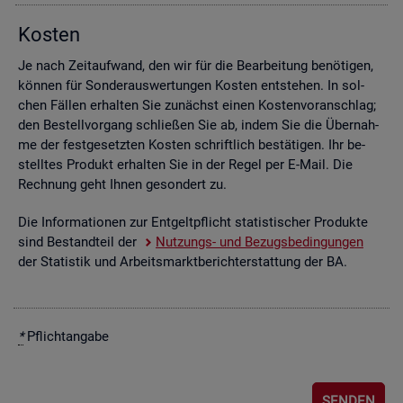
Kos­ten
Je nach Zeit­auf­wand, den wir für die Be­ar­bei­tung be­nö­ti­gen,
kön­nen für Son­der­aus­wer­tun­gen Kos­ten ent­ste­hen. In sol­
chen Fäl­len er­hal­ten Sie zu­nächst einen Kos­ten­vor­anschlag;
den Be­stell­vor­gang schlie­ßen Sie ab, indem Sie die Über­nah­
me der fest­ge­setz­ten Kos­ten schrift­lich be­stä­ti­gen. Ihr be­
stell­tes Pro­dukt er­hal­ten Sie in der Regel per E-Mail. Die
Rech­nung geht Ihnen ge­son­dert zu.
Die In­for­ma­tio­nen zur Ent­gelt­pflicht sta­tis­ti­scher Pro­duk­te
sind Be­stand­teil der
Nut­zungs- und Be­zugs­be­din­gun­gen
der Sta­tis­tik und Ar­beits­markt­be­richt­erstat­tung der BA.
*
Pflicht­an­ga­be