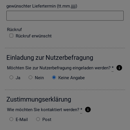
gewünschter Liefertermin (tt.mm.jjjj)
Rück­ruf
Rückruf erwünscht
Ein­la­dung zur Nut­zer­be­fra­gung
Möch­ten Sie zur Nut­zer­be­fra­gung ein­ge­la­den wer­den?
*
Ja
Nein
Keine Angabe
Zu­stim­mungs­er­klä­rung
Wie möch­ten Sie kon­tak­tiert wer­den?
*
E-Mail
Post