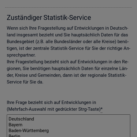
Zu­stän­di­ger Sta­tis­tik-Ser­vice
Wenn sich Ihre Fra­ge­stel­lung auf Ent­wick­lun­gen in Deutsch­
land ins­ge­samt be­zieht und Sie haupt­säch­lich Daten für das
Bun­des­ge­biet (z.B. alle Bun­des­län­der oder alle Krei­se) be­nö­
ti­gen, ist der zen­tra­le Sta­tis­tik-Ser­vice für Sie der rich­ti­ge An­
sprech­part­ner.
Ihre Fra­ge­stel­lung be­zieht sich auf Ent­wick­lun­gen in den Re­
gio­nen, Sie be­nö­ti­gen haupt­säch­lich Daten für ein­zel­ne Län­
der, Krei­se und Ge­mein­den, dann ist der re­gio­na­le Sta­tis­tik-
Ser­vice für Sie da.
Ihre Frage bezieht sich auf Entwicklungen in
(Mehrfach-Auswahl mit gedrückter Strg-Taste)
*