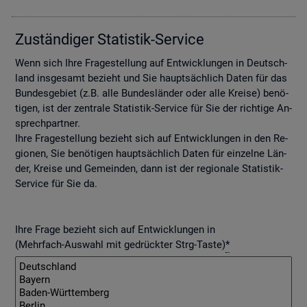
Zu­stän­di­ger Sta­tis­tik-Ser­vice
Wenn sich Ihre Fra­ge­stel­lung auf Ent­wick­lun­gen in Deutsch­
land ins­ge­samt be­zieht und Sie haupt­säch­lich Daten für das
Bun­des­ge­biet (z.B. alle Bun­des­län­der oder alle Krei­se) be­nö­
ti­gen, ist der zen­tra­le Sta­tis­tik-Ser­vice für Sie der rich­ti­ge An­
sprech­part­ner.
Ihre Fra­ge­stel­lung be­zieht sich auf Ent­wick­lun­gen in den Re­
gio­nen, Sie be­nö­ti­gen haupt­säch­lich Daten für ein­zel­ne Län­
der, Krei­se und Ge­mein­den, dann ist der re­gio­na­le Sta­tis­tik-
Ser­vice für Sie da.
Ihre Frage bezieht sich auf Entwicklungen in
(Mehrfach-Auswahl mit gedrückter Strg-Taste)
*