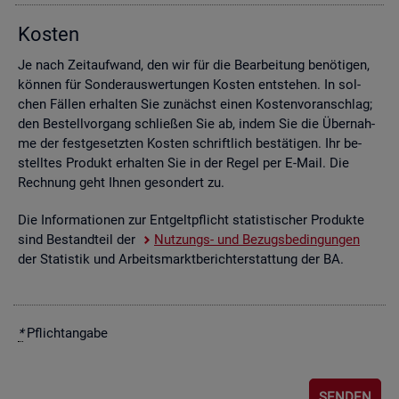
Kos­ten
Je nach Zeit­auf­wand, den wir für die Be­ar­bei­tung be­nö­ti­gen,
kön­nen für Son­der­aus­wer­tun­gen Kos­ten ent­ste­hen. In sol­
chen Fäl­len er­hal­ten Sie zu­nächst einen Kos­ten­vor­anschlag;
den Be­stell­vor­gang schlie­ßen Sie ab, indem Sie die Über­nah­
me der fest­ge­setz­ten Kos­ten schrift­lich be­stä­ti­gen. Ihr be­
stell­tes Pro­dukt er­hal­ten Sie in der Regel per E-Mail. Die
Rech­nung geht Ihnen ge­son­dert zu.
Die In­for­ma­tio­nen zur Ent­gelt­pflicht sta­tis­ti­scher Pro­duk­te
sind Be­stand­teil der
Nut­zungs- und Be­zugs­be­din­gun­gen
der Sta­tis­tik und Ar­beits­markt­be­richt­erstat­tung der BA.
*
Pflicht­an­ga­be