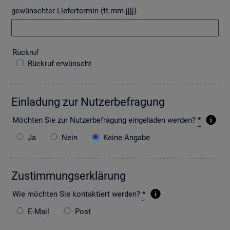
gewünschter Liefertermin (tt.mm.jjjj)
Rück­ruf
Rückruf erwünscht
Ein­la­dung zur Nut­zer­be­fra­gung
Möch­ten Sie zur Nut­zer­be­fra­gung ein­ge­la­den wer­den?
*
Ja
Nein
Keine Angabe
Zu­stim­mungs­er­klä­rung
Wie möch­ten Sie kon­tak­tiert wer­den?
*
E-Mail
Post