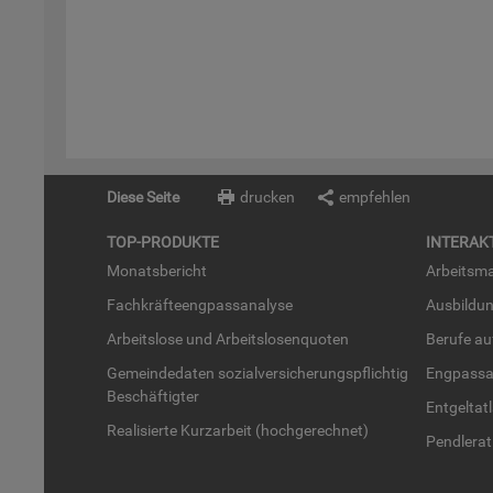
Diese Seite
drucken
empfehlen
TOP-PRO­DUK­TE
IN­TER­AK­
Mo­nats­be­richt
Ar­beits­ma
Fach­kräf­te­eng­pass­ana­ly­se
Aus­bil­du
Ar­beits­lo­se und Ar­beits­lo­sen­quo­ten
Be­ru­fe a
Ge­mein­de­da­ten so­zi­al­ver­si­che­rungs­pflich­tig
Eng­pass­a
Be­schäf­tig­ter
Ent­gel­t­at
Rea­li­sier­te Kurz­ar­beit (hoch­ge­rech­net)
Pend­ler­at