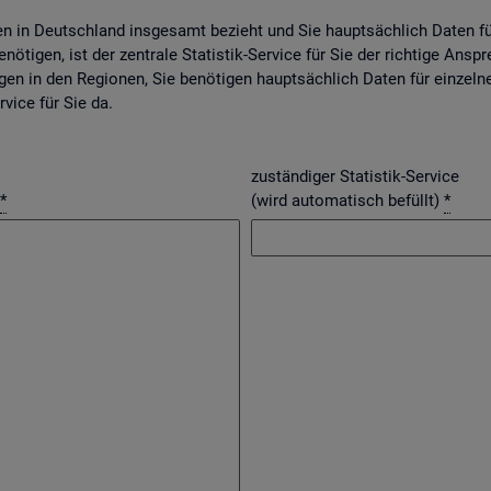
gen in Deutsch­land ins­ge­samt be­zieht und Sie haupt­säch­lich Daten f
nö­ti­gen, ist der zen­tra­le Sta­tis­tik-Ser­vice für Sie der rich­ti­ge An­spr
­gen in den Re­gio­nen, Sie be­nö­ti­gen haupt­säch­lich Daten für ein­zel­n
r­vice für Sie da.
zuständiger Statistik-Service
*
(wird automatisch befüllt)
*