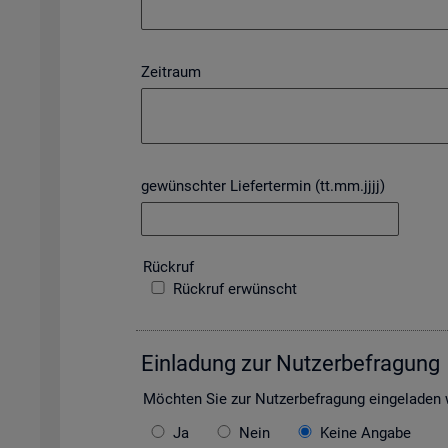
Zeitraum
gewünschter Liefertermin (tt.mm.jjjj)
Rück­ruf
Rückruf erwünscht
Ein­la­dung zur Nut­zer­be­fra­gung
Möch­ten Sie zur Nut­zer­be­fra­gung ein­ge­la­de
Ja
Nein
Keine Angabe