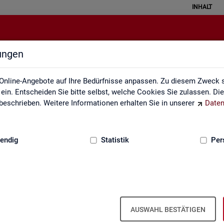
INHALT
lungen
Individuelle Auswertungsanliege
Online-Angebote auf Ihre Bedürfnisse anpassen. Zu diesem Zweck s
in. Entscheiden Sie bitte selbst, welche Cookies Sie zulassen. Di
eschrieben. Weitere Informationen erhalten Sie in unserer
Daten
:
GRUNDLAGEN
endig
Statistik
Per
In­di­vi­du­el­le Aus­wer­tungs­an­lie­gen
AUSWAHL BESTÄTIGEN
te­te pass­ge­naue Sta­tis­ti­ken in den Pro­duk­ten der Sta­tis­tik und Ar­b