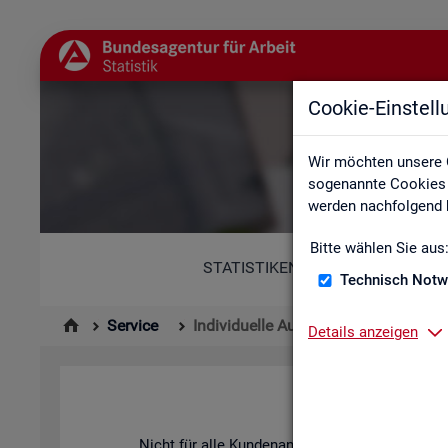
Cookie-Einstel
Wir möchten unsere 
sogenannte Cookies e
werden nachfolgend b
Bitte wählen Sie aus
STATISTIKEN
Technisch Notw
Service
Individuelle Auswertungsanliegen
Details anzeigen
Nicht für alle Kun­den­an­lie­gen ste­hen vor­be­rei­