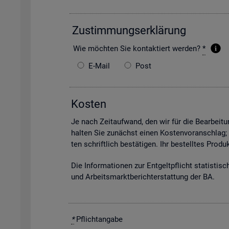
Zu­stim­mungs­er­klä­rung
Wie möch­ten Sie kon­tak­tiert wer­den?
*
E-Mail
Post
Kos­ten
Je nach Zeit­auf­wand, den wir für die Be­ar­bei­tun
hal­ten Sie zu­nächst einen Kos­ten­vor­anschlag;
ten schrift­lich be­stä­ti­gen. Ihr be­stell­tes Pro
Die In­for­ma­tio­nen zur Ent­gelt­pflicht sta­tis­ti­
und Ar­beits­markt­be­richt­erstat­tung der BA.
*
Pflicht­an­ga­be