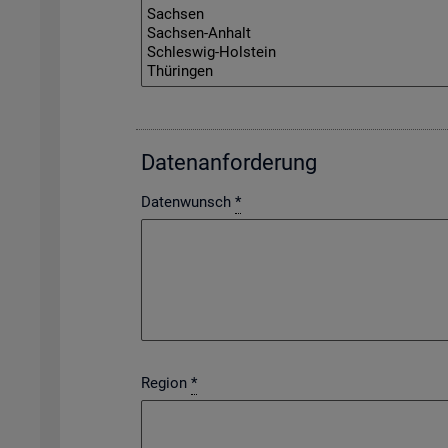
Da­ten­an­for­de­rung
Datenwunsch
*
Region
*