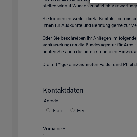
stel­len wir auf Wunsch zu­sätz­lich Aus­wer­tun­ge
Sie kön­nen ent­we­der di­rekt Kon­takt mit uns auf­
Ihnen für Aus­künf­te und Be­ra­tung gerne zur Ver
Oder Sie be­schrei­ben Ihr An­lie­gen im fol­gen­den
schlüs­se­lung) an die Bun­des­agen­tur für Ar­beit 
ach­ten Sie auch die unten ste­hen­den Hin­wei­se 
Die mit * ge­kenn­zeich­ne­ten Fel­der sind Pflicht­f
Kon­takt­da­ten
An­re­de
Frau
Herr
Vorname
*