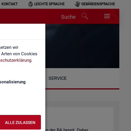
KONTAKT
LEICHTE SPRACHE
GEBÄRDENSPRACHE
Suche
n
etzen wir
e Arten von Cookies
schutzerklärung
.
SERVICE
sonalisierung
ALLE ZULASSEN
eits­markt­be­richt­erstat­tung der BA be­reit. Daher