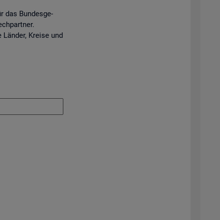
ür das Bun­des­ge­
ech­part­ner.
e Län­der, Krei­se und