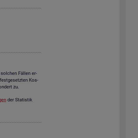
 sol­chen Fäl­len er­
est­ge­setz­ten Kos­
on­dert zu.
­gen
der Sta­tis­tik