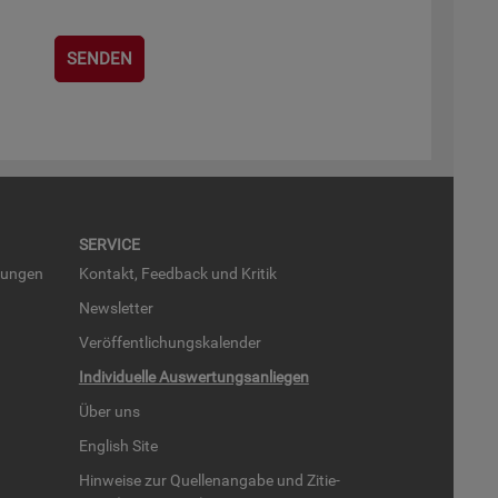
SER­VICE
run­gen
Kon­takt, Feed­back und Kri­tik
News­let­ter
Ver­öf­fent­li­chungs­ka­len­der
In­di­vi­du­el­le Aus­wer­tungs­an­lie­gen
Über uns
English Site
Hin­wei­se zur Quel­len­an­ga­be und Zi­tie­