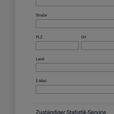
Straße
PLZ
Ort
Land
E-Mail
Zu­stän­di­ger Sta­tis­tik-Ser­vice