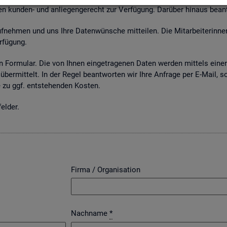
n kun­den- und an­lie­gen­ge­recht zur Ver­fü­gung. Dar­über hin­aus be­an
neh­men und uns Ihre Da­ten­wün­sche mit­tei­len. Die Mit­ar­bei­te­rin­nen
­fü­gung.
 For­mu­lar. Die von Ihnen ein­ge­tra­ge­nen Daten wer­den mit­tels einer g
über­mit­telt. In der Regel be­ant­wor­ten wir Ihre An­fra­ge per E-Mail, s
zu ggf. ent­ste­hen­den Kos­ten.
el­der.
Firma / Organisation
Nachname
*