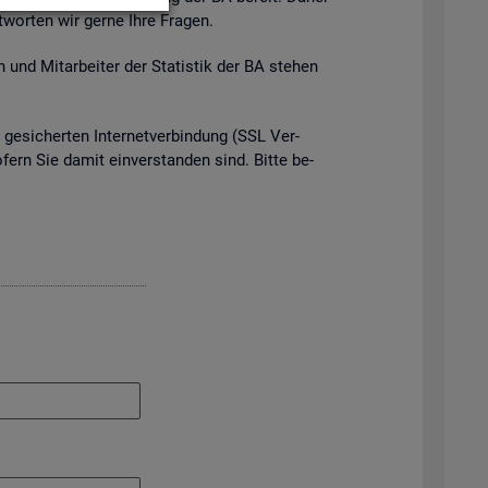
t­wor­ten wir gerne Ihre Fra­gen.
 und Mit­ar­bei­ter der Sta­tis­tik der BA ste­hen
e­si­cher­ten In­ter­net­ver­bin­dung (SSL Ver­
o­fern Sie damit ein­ver­stan­den sind. Bitte be­