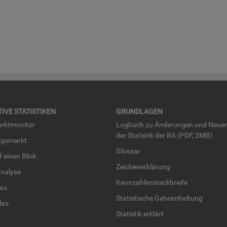
TI­VE STA­TIS­TI­KEN
GRUND­LA­GEN
rkt­mo­ni­tor
Log­buch zu Än­de­run­gen und Neue­
der Sta­tis­tik der BA (PDF, 2MB)
ngs­markt
Glos­sar
uf einen Blick
Zei­chen­er­klä­rung
na­ly­se
Kenn­zah­len­steck­brie­fe
­las
Sta­tis­ti­sche Ge­heim­hal­tung
­las
Sta­tis­tik er­klärt