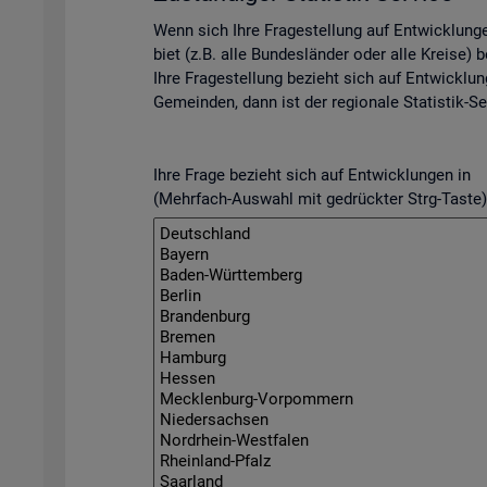
Wenn sich Ihre Fra­ge­stel­lung auf Ent­wick­lun­
biet (z.B. alle Bun­des­län­der oder alle Krei­se) be­
Ihre Fra­ge­stel­lung be­zieht sich auf Ent­wick­lun
Ge­mein­den, dann ist der re­gio­na­le Sta­tis­tik-Se
Ihre Frage bezieht sich auf Entwicklungen in
(Mehrfach-Auswahl mit gedrückter Strg-Taste)