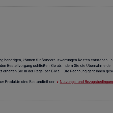
g be­nö­ti­gen, kön­nen für Son­der­aus­wer­tun­gen Kos­ten ent­ste­hen. In
 den Be­stell­vor­gang schlie­ßen Sie ab, indem Sie die Über­nah­me der f
­dukt er­hal­ten Sie in der Regel per E-Mail. Die Rech­nung geht Ihnen ge­s
scher Pro­duk­te sind Be­stand­teil der
Nut­zungs- und Be­zugs­be­din­gun