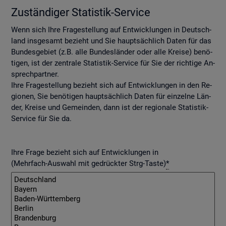
Zu­stän­di­ger Sta­tis­tik-Ser­vice
Wenn sich Ihre Fra­ge­stel­lung auf Ent­wick­lun­gen in Deutsch­
land ins­ge­samt be­zieht und Sie haupt­säch­lich Daten für das
Bun­des­ge­biet (z.B. alle Bun­des­län­der oder alle Krei­se) be­nö­
ti­gen, ist der zen­tra­le Sta­tis­tik-Ser­vice für Sie der rich­ti­ge An­
sprech­part­ner.
Ihre Fra­ge­stel­lung be­zieht sich auf Ent­wick­lun­gen in den Re­
gio­nen, Sie be­nö­ti­gen haupt­säch­lich Daten für ein­zel­ne Län­
der, Krei­se und Ge­mein­den, dann ist der re­gio­na­le Sta­tis­tik-
Ser­vice für Sie da.
Ihre Frage bezieht sich auf Entwicklungen in
(Mehrfach-Auswahl mit gedrückter Strg-Taste)
*