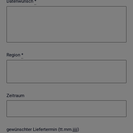
Datenwunsch
*
Region
*
Zeitraum
gewünschter Liefertermin (tt.mm.jjjj)