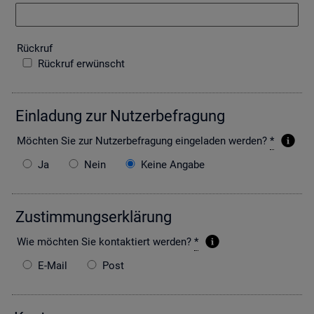
Rück­ruf
Rückruf erwünscht
Ein­la­dung zur Nut­zer­be­fra­gung
Möch­ten Sie zur Nut­zer­be­fra­gung ein­ge­la­den wer­den?
*
Ja
Nein
Keine Angabe
Zu­stim­mungs­er­klä­rung
Wie möch­ten Sie kon­tak­tiert wer­den?
*
E-Mail
Post