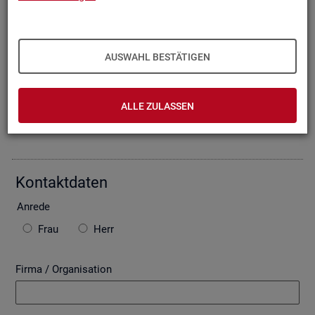
Oder Sie be­schrei­ben Ihr An­lie­gen im fol­gen­den For­mu­lar. Die
von Ihnen ein­ge­tra­ge­nen Daten wer­den mit­tels einer ge­si­
cher­ten In­ter­net­ver­bin­dung (SSL Ver­schlüs­se­lung) an die
Bun­des­agen­tur für Ar­beit über­mit­telt. In der Regel be­ant­wor­
AUSWAHL BESTÄTIGEN
ten wir Ihre An­fra­ge per E-Mail, so­fern Sie damit ein­ver­stan­
den sind. Bitte be­ach­ten Sie auch die unten ste­hen­den Hin­
wei­se zu ggf. ent­ste­hen­den Kos­ten.
ALLE ZULASSEN
Die mit * ge­kenn­zeich­ne­ten Fel­der sind Pflicht­fel­der.
Kon­takt­da­ten
An­re­de
Frau
Herr
Firma / Organisation