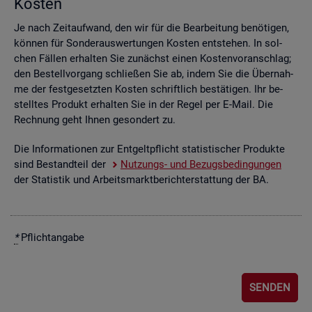
Kos­ten
Je nach Zeit­auf­wand, den wir für die Be­ar­bei­tung be­nö­ti­gen,
kön­nen für Son­der­aus­wer­tun­gen Kos­ten ent­ste­hen. In sol­
chen Fäl­len er­hal­ten Sie zu­nächst einen Kos­ten­vor­anschlag;
den Be­stell­vor­gang schlie­ßen Sie ab, indem Sie die Über­nah­
me der fest­ge­setz­ten Kos­ten schrift­lich be­stä­ti­gen. Ihr be­
stell­tes Pro­dukt er­hal­ten Sie in der Regel per E-Mail. Die
Rech­nung geht Ihnen ge­son­dert zu.
Die In­for­ma­tio­nen zur Ent­gelt­pflicht sta­tis­ti­scher Pro­duk­te
sind Be­stand­teil der
Nut­zungs- und Be­zugs­be­din­gun­gen
der Sta­tis­tik und Ar­beits­markt­be­richt­erstat­tung der BA.
*
Pflicht­an­ga­be