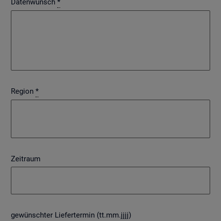
Datenwunsch
*
Region
*
Zeitraum
gewünschter Liefertermin (tt.mm.jjjj)