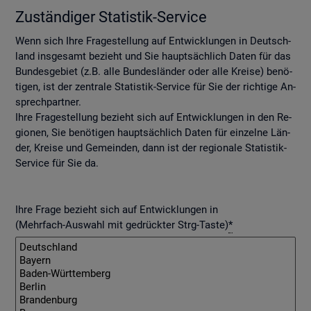
Zu­stän­di­ger Sta­tis­tik-Ser­vice
Wenn sich Ihre Fra­ge­stel­lung auf Ent­wick­lun­gen in Deutsch­
land ins­ge­samt be­zieht und Sie haupt­säch­lich Daten für das
Bun­des­ge­biet (z.B. alle Bun­des­län­der oder alle Krei­se) be­nö­
ti­gen, ist der zen­tra­le Sta­tis­tik-Ser­vice für Sie der rich­ti­ge An­
sprech­part­ner.
Ihre Fra­ge­stel­lung be­zieht sich auf Ent­wick­lun­gen in den Re­
gio­nen, Sie be­nö­ti­gen haupt­säch­lich Daten für ein­zel­ne Län­
der, Krei­se und Ge­mein­den, dann ist der re­gio­na­le Sta­tis­tik-
Ser­vice für Sie da.
Ihre Frage bezieht sich auf Entwicklungen in
(Mehrfach-Auswahl mit gedrückter Strg-Taste)
*