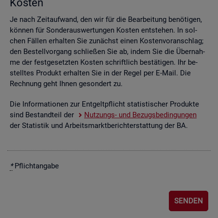
Kos­ten
Je nach Zeit­auf­wand, den wir für die Be­ar­bei­tung be­nö­ti­gen,
kön­nen für Son­der­aus­wer­tun­gen Kos­ten ent­ste­hen. In sol­
chen Fäl­len er­hal­ten Sie zu­nächst einen Kos­ten­vor­anschlag;
den Be­stell­vor­gang schlie­ßen Sie ab, indem Sie die Über­nah­
me der fest­ge­setz­ten Kos­ten schrift­lich be­stä­ti­gen. Ihr be­
stell­tes Pro­dukt er­hal­ten Sie in der Regel per E-Mail. Die
Rech­nung geht Ihnen ge­son­dert zu.
Die In­for­ma­tio­nen zur Ent­gelt­pflicht sta­tis­ti­scher Pro­duk­te
sind Be­stand­teil der
Nut­zungs- und Be­zugs­be­din­gun­gen
der Sta­tis­tik und Ar­beits­markt­be­richt­erstat­tung der BA.
*
Pflicht­an­ga­be