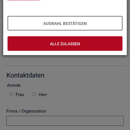
Oder Sie be­schrei­ben Ihr An­lie­gen im fol­gen­den For­mu­lar. Die
von Ihnen ein­ge­tra­ge­nen Daten wer­den mit­tels einer ge­si­
cher­ten In­ter­net­ver­bin­dung (SSL Ver­schlüs­se­lung) an die
Bun­des­agen­tur für Ar­beit über­mit­telt. In der Regel be­ant­wor­
AUSWAHL BESTÄTIGEN
ten wir Ihre An­fra­ge per E-Mail, so­fern Sie damit ein­ver­stan­
den sind. Bitte be­ach­ten Sie auch die unten ste­hen­den Hin­
wei­se zu ggf. ent­ste­hen­den Kos­ten.
ALLE ZULASSEN
Die mit * ge­kenn­zeich­ne­ten Fel­der sind Pflicht­fel­der.
Kon­takt­da­ten
An­re­de
Frau
Herr
Firma / Organisation