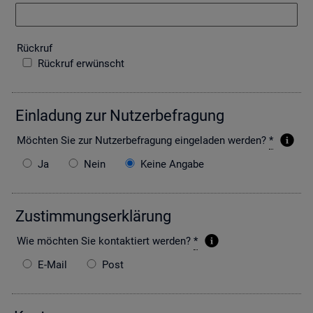
Rück­ruf
Rückruf erwünscht
Ein­la­dung zur Nut­zer­be­fra­gung
Möch­ten Sie zur Nut­zer­be­fra­gung ein­ge­la­den wer­den?
*
Ja
Nein
Keine Angabe
Zu­stim­mungs­er­klä­rung
Wie möch­ten Sie kon­tak­tiert wer­den?
*
E-Mail
Post