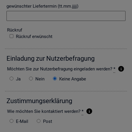
gewünschter Liefertermin (tt.mm.jjjj)
Rück­ruf
Rückruf erwünscht
Ein­la­dung zur Nut­zer­be­fra­gung
Möch­ten Sie zur Nut­zer­be­fra­gung ein­ge­la­den wer­den?
*
Ja
Nein
Keine Angabe
Zu­stim­mungs­er­klä­rung
Wie möch­ten Sie kon­tak­tiert wer­den?
*
E-Mail
Post