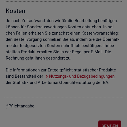
Kos­ten
Je nach Zeit­auf­wand, den wir für die Be­ar­bei­tung be­nö­ti­gen,
kön­nen für Son­der­aus­wer­tun­gen Kos­ten ent­ste­hen. In sol­
chen Fäl­len er­hal­ten Sie zu­nächst einen Kos­ten­vor­anschlag;
den Be­stell­vor­gang schlie­ßen Sie ab, indem Sie die Über­nah­
me der fest­ge­setz­ten Kos­ten schrift­lich be­stä­ti­gen. Ihr be­
stell­tes Pro­dukt er­hal­ten Sie in der Regel per E-Mail. Die
Rech­nung geht Ihnen ge­son­dert zu.
Die In­for­ma­tio­nen zur Ent­gelt­pflicht sta­tis­ti­scher Pro­duk­te
sind Be­stand­teil der
Nut­zungs- und Be­zugs­be­din­gun­gen
der Sta­tis­tik und Ar­beits­markt­be­richt­erstat­tung der BA.
*
Pflicht­an­ga­be