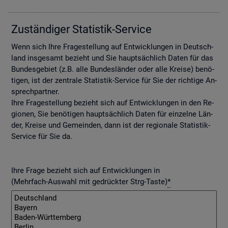
Zu­stän­di­ger Sta­tis­tik-Ser­vice
Wenn sich Ihre Fra­ge­stel­lung auf Ent­wick­lun­gen in Deutsch­
land ins­ge­samt be­zieht und Sie haupt­säch­lich Daten für das
Bun­des­ge­biet (z.B. alle Bun­des­län­der oder alle Krei­se) be­nö­
ti­gen, ist der zen­tra­le Sta­tis­tik-Ser­vice für Sie der rich­ti­ge An­
sprech­part­ner.
Ihre Fra­ge­stel­lung be­zieht sich auf Ent­wick­lun­gen in den Re­
gio­nen, Sie be­nö­ti­gen haupt­säch­lich Daten für ein­zel­ne Län­
der, Krei­se und Ge­mein­den, dann ist der re­gio­na­le Sta­tis­tik-
Ser­vice für Sie da.
Ihre Frage bezieht sich auf Entwicklungen in
(Mehrfach-Auswahl mit gedrückter Strg-Taste)
*