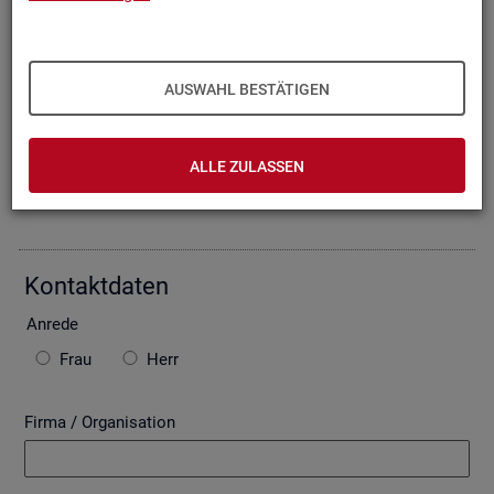
Oder Sie be­schrei­ben Ihr An­lie­gen im fol­gen­den For­mu­lar. Die
von Ihnen ein­ge­tra­ge­nen Daten wer­den mit­tels einer ge­si­
cher­ten In­ter­net­ver­bin­dung (SSL Ver­schlüs­se­lung) an die
Bun­des­agen­tur für Ar­beit über­mit­telt. In der Regel be­ant­wor­
AUSWAHL BESTÄTIGEN
ten wir Ihre An­fra­ge per E-Mail, so­fern Sie damit ein­ver­stan­
den sind. Bitte be­ach­ten Sie auch die unten ste­hen­den Hin­
wei­se zu ggf. ent­ste­hen­den Kos­ten.
ALLE ZULASSEN
Die mit * ge­kenn­zeich­ne­ten Fel­der sind Pflicht­fel­der.
Kon­takt­da­ten
An­re­de
Frau
Herr
Firma / Organisation