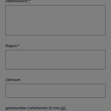
Datenwunsch
*
Region
*
Zeitraum
gewünschter Liefertermin (tt.mm.jjjj)