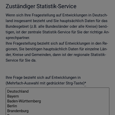
Zu­stän­di­ger Sta­tis­tik-Ser­vice
Wenn sich Ihre Fra­ge­stel­lung auf Ent­wick­lun­gen in Deutsch­
land ins­ge­samt be­zieht und Sie haupt­säch­lich Daten für das
Bun­des­ge­biet (z.B. alle Bun­des­län­der oder alle Krei­se) be­nö­
ti­gen, ist der zen­tra­le Sta­tis­tik-Ser­vice für Sie der rich­ti­ge An­
sprech­part­ner.
Ihre Fra­ge­stel­lung be­zieht sich auf Ent­wick­lun­gen in den Re­
gio­nen, Sie be­nö­ti­gen haupt­säch­lich Daten für ein­zel­ne Län­
der, Krei­se und Ge­mein­den, dann ist der re­gio­na­le Sta­tis­tik-
Ser­vice für Sie da.
Ihre Frage bezieht sich auf Entwicklungen in
(Mehrfach-Auswahl mit gedrückter Strg-Taste)
*