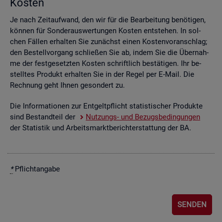
Kos­ten
Je nach Zeit­auf­wand, den wir für die Be­ar­bei­tung be­nö­ti­gen,
kön­nen für Son­der­aus­wer­tun­gen Kos­ten ent­ste­hen. In sol­
chen Fäl­len er­hal­ten Sie zu­nächst einen Kos­ten­vor­anschlag;
den Be­stell­vor­gang schlie­ßen Sie ab, indem Sie die Über­nah­
me der fest­ge­setz­ten Kos­ten schrift­lich be­stä­ti­gen. Ihr be­
stell­tes Pro­dukt er­hal­ten Sie in der Regel per E-Mail. Die
Rech­nung geht Ihnen ge­son­dert zu.
Die In­for­ma­tio­nen zur Ent­gelt­pflicht sta­tis­ti­scher Pro­duk­te
sind Be­stand­teil der
Nut­zungs- und Be­zugs­be­din­gun­gen
der Sta­tis­tik und Ar­beits­markt­be­richt­erstat­tung der BA.
*
Pflicht­an­ga­be