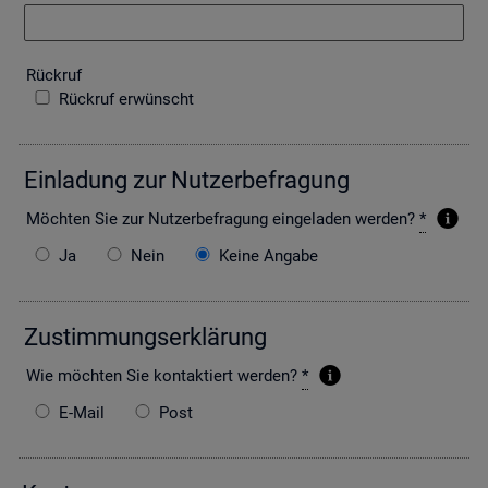
Rück­ruf
Rückruf erwünscht
Ein­la­dung zur Nut­zer­be­fra­gung
Möch­ten Sie zur Nut­zer­be­fra­gung ein­ge­la­den wer­den?
*
Ja
Nein
Keine Angabe
Zu­stim­mungs­er­klä­rung
Wie möch­ten Sie kon­tak­tiert wer­den?
*
E-Mail
Post