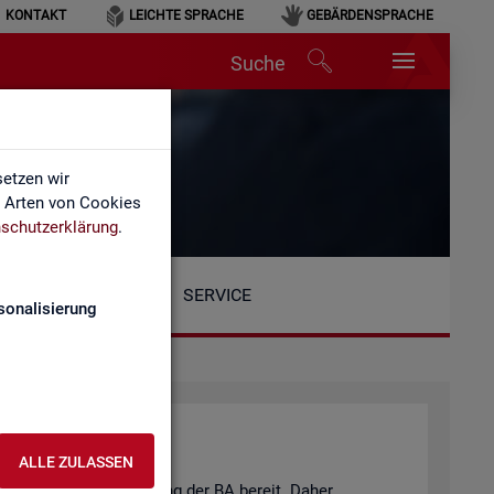
KONTAKT
LEICHTE SPRACHE
GEBÄRDENSPRACHE
Suche
n
etzen wir
e Arten von Cookies
schutzerklärung
.
SERVICE
sonalisierung
ALLE ZULASSEN
eits­markt­be­richt­erstat­tung der BA be­reit. Daher