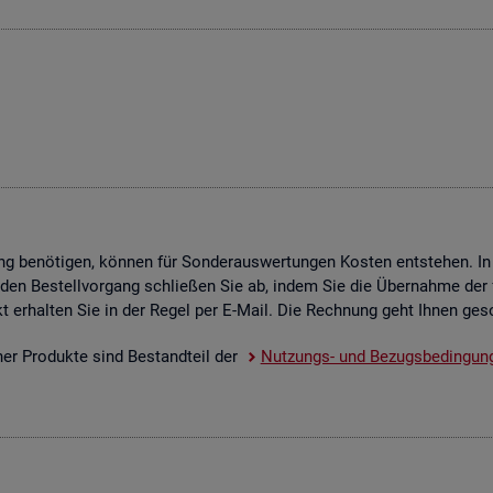
g be­nö­ti­gen, kön­nen für Son­der­aus­wer­tun­gen Kos­ten ent­ste­hen. In
 den Be­stell­vor­gang schlie­ßen Sie ab, indem Sie die Über­nah­me der f
­dukt er­hal­ten Sie in der Regel per E-Mail. Die Rech­nung geht Ihnen ge­s
scher Pro­duk­te sind Be­stand­teil der
Nut­zungs- und Be­zugs­be­din­gun