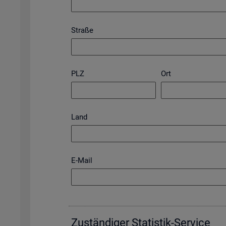
Straße
PLZ
Ort
Land
E-Mail
Zu­stän­di­ger Sta­tis­tik-Ser­vice