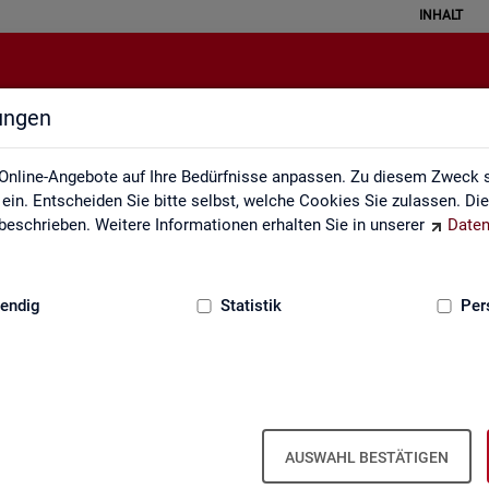
INHALT
lungen
Individuelle Auswertungsanliege
Online-Angebote auf Ihre Bedürfnisse anpassen. Zu diesem Zweck s
in. Entscheiden Sie bitte selbst, welche Cookies Sie zulassen. Di
eschrieben. Weitere Informationen erhalten Sie in unserer
Daten
:
GRUNDLAGEN
endig
Statistik
Per
In­di­vi­du­el­le Aus­wer­tungs­an­lie­gen
AUSWAHL BESTÄTIGEN
te­te pass­ge­naue Sta­tis­ti­ken in den Pro­duk­ten der Sta­tis­tik und Ar­b