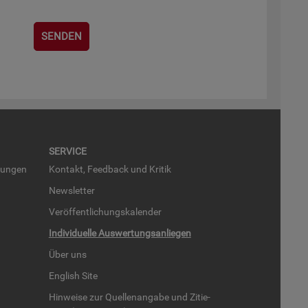
SER­VICE
run­gen
Kon­takt, Feed­back und Kri­tik
News­let­ter
Ver­öf­fent­li­chungs­ka­len­der
In­di­vi­du­el­le Aus­wer­tungs­an­lie­gen
Über uns
English Site
Hin­wei­se zur Quel­len­an­ga­be und Zi­tie­