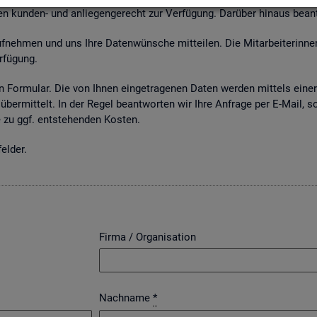
n kun­den- und an­lie­gen­ge­recht zur Ver­fü­gung. Dar­über hin­aus be­an
neh­men und uns Ihre Da­ten­wün­sche mit­tei­len. Die Mit­ar­bei­te­rin­nen
­fü­gung.
 For­mu­lar. Die von Ihnen ein­ge­tra­ge­nen Daten wer­den mit­tels einer g
über­mit­telt. In der Regel be­ant­wor­ten wir Ihre An­fra­ge per E-Mail, s
zu ggf. ent­ste­hen­den Kos­ten.
el­der.
Firma / Organisation
Nachname
*