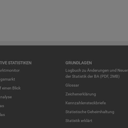
TI­VE STA­TIS­TI­KEN
GRUND­LA­GEN
rkt­mo­ni­tor
Log­buch zu Än­de­run­gen und Neue­
der Sta­tis­tik der BA (PDF, 2MB)
ngs­markt
Glos­sar
uf einen Blick
Zei­chen­er­klä­rung
na­ly­se
Kenn­zah­len­steck­brie­fe
­las
Sta­tis­ti­sche Ge­heim­hal­tung
­las
Sta­tis­tik er­klärt