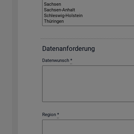
Da­ten­an­for­de­rung
Datenwunsch
*
Region
*