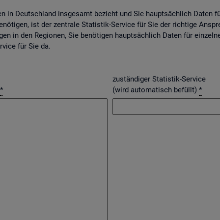
gen in Deutsch­land ins­ge­samt be­zieht und Sie haupt­säch­lich Daten f
nö­ti­gen, ist der zen­tra­le Sta­tis­tik-Ser­vice für Sie der rich­ti­ge An­spr
­gen in den Re­gio­nen, Sie be­nö­ti­gen haupt­säch­lich Daten für ein­zel­n
r­vice für Sie da.
zuständiger Statistik-Service
*
(wird automatisch befüllt)
*