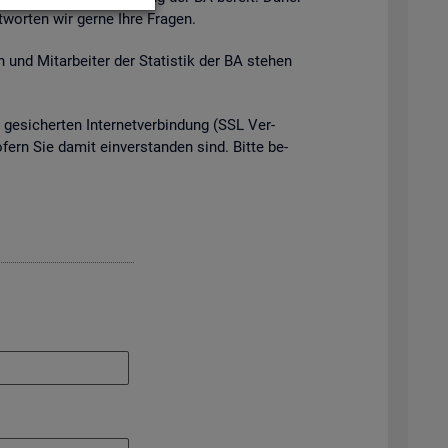
t­wor­ten wir gerne Ihre Fra­gen.
 und Mit­ar­bei­ter der Sta­tis­tik der BA ste­hen
e­si­cher­ten In­ter­net­ver­bin­dung (SSL Ver­
o­fern Sie damit ein­ver­stan­den sind. Bitte be­