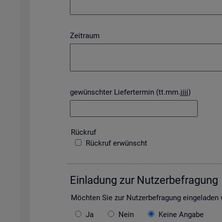
Zeitraum
gewünschter Liefertermin (tt.mm.jjjj)
Rück­ruf
Rückruf erwünscht
Ein­la­dung zur Nut­zer­be­fra­gung
Möch­ten Sie zur Nut­zer­be­fra­gung ein­ge­la­de
Ja
Nein
Keine Angabe