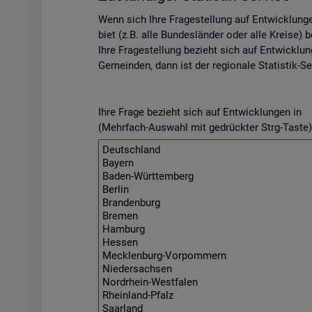
Wenn sich Ihre Fra­ge­stel­lung auf Ent­wick­lun­
biet (z.B. alle Bun­des­län­der oder alle Krei­se) be­
Ihre Fra­ge­stel­lung be­zieht sich auf Ent­wick­lun
Ge­mein­den, dann ist der re­gio­na­le Sta­tis­tik-Se
Ihre Frage bezieht sich auf Entwicklungen in
(Mehrfach-Auswahl mit gedrückter Strg-Taste)