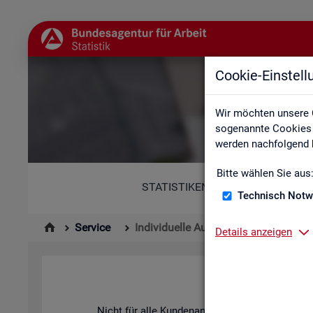
Cookie-Einstel
Wir möchten unsere 
sogenannte Cookies e
werden nachfolgend b
Bitte wählen Sie aus
STATISTIKEN
Technisch Notw
Service
Individuelle Auswertungsanliegen
Details anzeigen
Nicht für alle Kun­den­an­lie­gen ste­hen vor­be­rei­