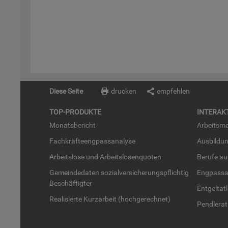
Diese Seite
drucken
empfehlen
TOP-PRO­DUK­TE
IN­TER­AK­
Mo­nats­be­richt
Ar­beits­ma
Fach­kräf­te­eng­pass­ana­ly­se
Aus­bil­du
Ar­beits­lo­se und Ar­beits­lo­sen­quo­ten
Be­ru­fe a
Ge­mein­de­da­ten so­zi­al­ver­si­che­rungs­pflich­tig
Eng­pass­a
Be­schäf­tig­ter
Ent­gel­t­at
Rea­li­sier­te Kurz­ar­beit (hoch­ge­rech­net)
Pend­ler­at