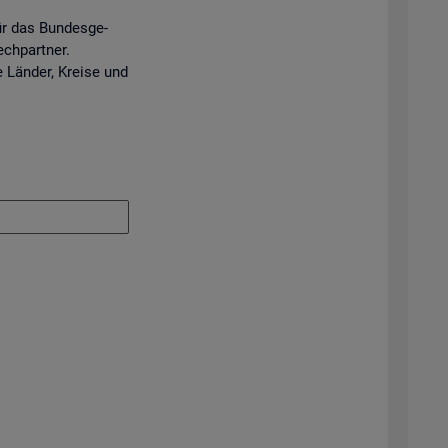
ür das Bun­des­ge­
ech­part­ner.
e Län­der, Krei­se und