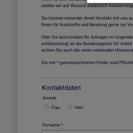
stel­len wir auf Wunsch zu­sätz­lich Aus­wer­tun­ge
Sie kön­nen ent­we­der di­rekt Kon­takt mit uns auf­
Ihnen für Aus­künf­te und Be­ra­tung gerne zur Ver
Oder Sie be­schrei­ben Ihr An­lie­gen im fol­gen­den
schlüs­se­lung) an die Bun­des­agen­tur für Ar­beit 
ach­ten Sie auch die unten ste­hen­den Hin­wei­se 
Die mit * ge­kenn­zeich­ne­ten Fel­der sind Pflicht­f
Kon­takt­da­ten
An­re­de
Frau
Herr
Vorname
*