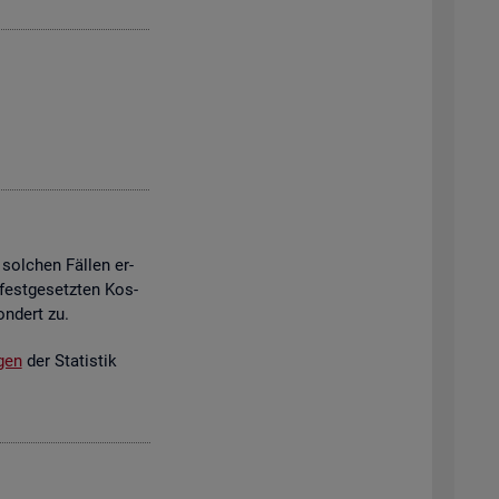
 sol­chen Fäl­len er­
est­ge­setz­ten Kos­
on­dert zu.
­gen
der Sta­tis­tik