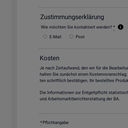
Zu­stim­mungs­er­klä­rung
Wie möch­ten Sie kon­tak­tiert wer­den?
*
E-Mail
Post
Kos­ten
Je nach Zeit­auf­wand, den wir für die Be­ar­bei­tun
hal­ten Sie zu­nächst einen Kos­ten­vor­anschlag;
ten schrift­lich be­stä­ti­gen. Ihr be­stell­tes Pro
Die In­for­ma­tio­nen zur Ent­gelt­pflicht sta­tis­ti­
und Ar­beits­markt­be­richt­erstat­tung der BA.
*
Pflicht­an­ga­be