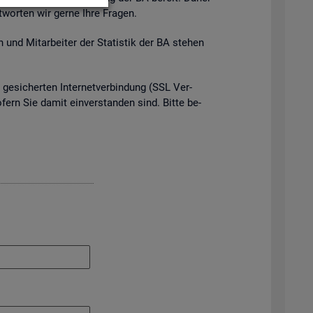
t­wor­ten wir gerne Ihre Fra­gen.
 und Mit­ar­bei­ter der Sta­tis­tik der BA ste­hen
e­si­cher­ten In­ter­net­ver­bin­dung (SSL Ver­
o­fern Sie damit ein­ver­stan­den sind. Bitte be­