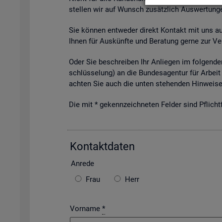
stel­len wir auf Wunsch zu­sätz­lich Aus­wer­tun­ge
Sie kön­nen ent­we­der di­rekt Kon­takt mit uns auf­
Ihnen für Aus­künf­te und Be­ra­tung gerne zur Ver
Oder Sie be­schrei­ben Ihr An­lie­gen im fol­gen­den
schlüs­se­lung) an die Bun­des­agen­tur für Ar­beit 
ach­ten Sie auch die unten ste­hen­den Hin­wei­se 
Die mit * ge­kenn­zeich­ne­ten Fel­der sind Pflicht­f
Kon­takt­da­ten
An­re­de
Frau
Herr
Vorname
*