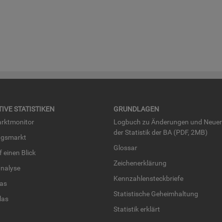
TI­VE STA­TIS­TI­KEN
GRUND­LA­GEN
rkt­mo­ni­tor
Log­buch zu Än­de­run­gen und Neue­
der Sta­tis­tik der BA (PDF, 2MB)
ngs­markt
Glos­sar
uf einen Blick
Zei­chen­er­klä­rung
na­ly­se
Kenn­zah­len­steck­brie­fe
­las
Sta­tis­ti­sche Ge­heim­hal­tung
­las
Sta­tis­tik er­klärt