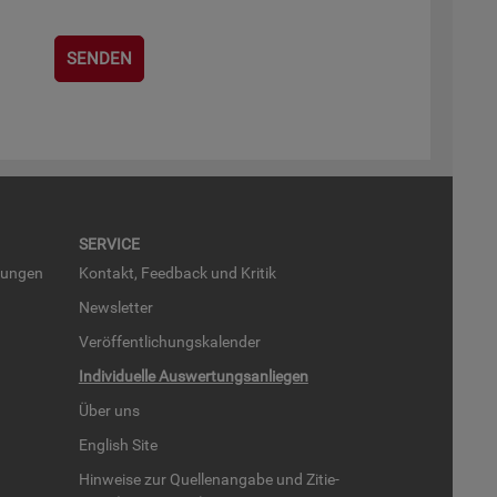
SER­VICE
run­gen
Kon­takt, Feed­back und Kri­tik
News­let­ter
Ver­öf­fent­li­chungs­ka­len­der
In­di­vi­du­el­le Aus­wer­tungs­an­lie­gen
Über uns
English Site
Hin­wei­se zur Quel­len­an­ga­be und Zi­tie­