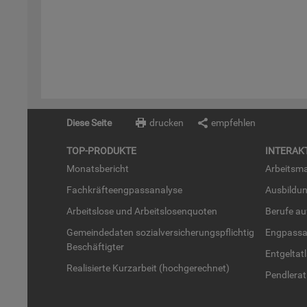
Diese Seite
drucken
empfehlen
TOP-PRO­DUK­TE
IN­TER­AK­
Mo­nats­be­richt
Ar­beits­ma
Fach­kräf­te­eng­pass­ana­ly­se
Aus­bil­du
Ar­beits­lo­se und Ar­beits­lo­sen­quo­ten
Be­ru­fe a
Ge­mein­de­da­ten so­zi­al­ver­si­che­rungs­pflich­tig
Eng­pass­a
Be­schäf­tig­ter
Ent­gel­t­at
Rea­li­sier­te Kurz­ar­beit (hoch­ge­rech­net)
Pend­ler­at