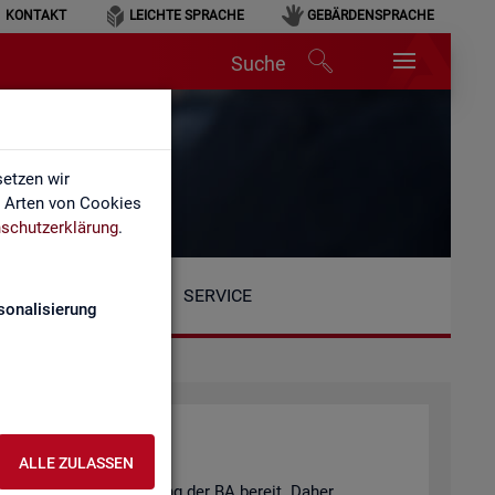
KONTAKT
LEICHTE SPRACHE
GEBÄRDENSPRACHE
Suche
n
etzen wir
e Arten von Cookies
schutzerklärung
.
SERVICE
sonalisierung
ALLE ZULASSEN
eits­markt­be­richt­erstat­tung der BA be­reit. Daher