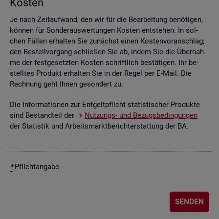
Kos­ten
Je nach Zeit­auf­wand, den wir für die Be­ar­bei­tung be­nö­ti­gen,
kön­nen für Son­der­aus­wer­tun­gen Kos­ten ent­ste­hen. In sol­
chen Fäl­len er­hal­ten Sie zu­nächst einen Kos­ten­vor­anschlag;
den Be­stell­vor­gang schlie­ßen Sie ab, indem Sie die Über­nah­
me der fest­ge­setz­ten Kos­ten schrift­lich be­stä­ti­gen. Ihr be­
stell­tes Pro­dukt er­hal­ten Sie in der Regel per E-Mail. Die
Rech­nung geht Ihnen ge­son­dert zu.
Die In­for­ma­tio­nen zur Ent­gelt­pflicht sta­tis­ti­scher Pro­duk­te
sind Be­stand­teil der
Nut­zungs- und Be­zugs­be­din­gun­gen
der Sta­tis­tik und Ar­beits­markt­be­richt­erstat­tung der BA.
*
Pflicht­an­ga­be