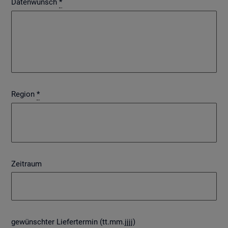
Datenwunsch
*
Region
*
Zeitraum
gewünschter Liefertermin (tt.mm.jjjj)