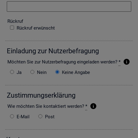
Rück­ruf
Rückruf erwünscht
Ein­la­dung zur Nut­zer­be­fra­gung
Möch­ten Sie zur Nut­zer­be­fra­gung ein­ge­la­den wer­den?
*
Ja
Nein
Keine Angabe
Zu­stim­mungs­er­klä­rung
Wie möch­ten Sie kon­tak­tiert wer­den?
*
E-Mail
Post