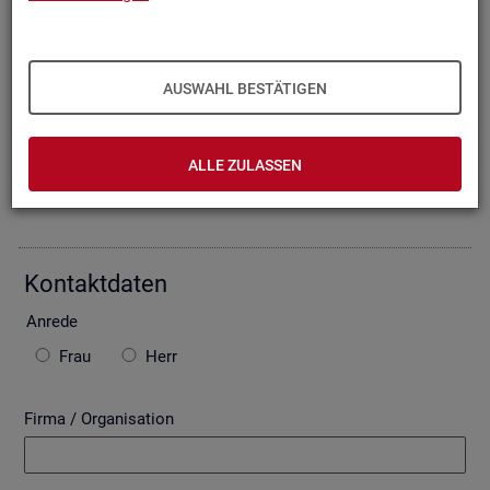
Oder Sie be­schrei­ben Ihr An­lie­gen im fol­gen­den For­mu­lar. Die
von Ihnen ein­ge­tra­ge­nen Daten wer­den mit­tels einer ge­si­
cher­ten In­ter­net­ver­bin­dung (SSL Ver­schlüs­se­lung) an die
Bun­des­agen­tur für Ar­beit über­mit­telt. In der Regel be­ant­wor­
AUSWAHL BESTÄTIGEN
ten wir Ihre An­fra­ge per E-Mail, so­fern Sie damit ein­ver­stan­
den sind. Bitte be­ach­ten Sie auch die unten ste­hen­den Hin­
wei­se zu ggf. ent­ste­hen­den Kos­ten.
ALLE ZULASSEN
Die mit * ge­kenn­zeich­ne­ten Fel­der sind Pflicht­fel­der.
Kon­takt­da­ten
An­re­de
Frau
Herr
Firma / Organisation