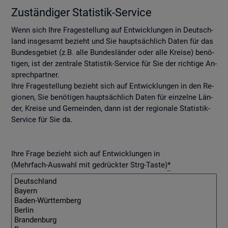
Zu­stän­di­ger Sta­tis­tik-Ser­vice
Wenn sich Ihre Fra­ge­stel­lung auf Ent­wick­lun­gen in Deutsch­
land ins­ge­samt be­zieht und Sie haupt­säch­lich Daten für das
Bun­des­ge­biet (z.B. alle Bun­des­län­der oder alle Krei­se) be­nö­
ti­gen, ist der zen­tra­le Sta­tis­tik-Ser­vice für Sie der rich­ti­ge An­
sprech­part­ner.
Ihre Fra­ge­stel­lung be­zieht sich auf Ent­wick­lun­gen in den Re­
gio­nen, Sie be­nö­ti­gen haupt­säch­lich Daten für ein­zel­ne Län­
der, Krei­se und Ge­mein­den, dann ist der re­gio­na­le Sta­tis­tik-
Ser­vice für Sie da.
Ihre Frage bezieht sich auf Entwicklungen in
(Mehrfach-Auswahl mit gedrückter Strg-Taste)
*