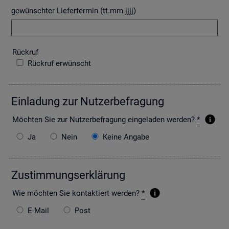
gewünschter Liefertermin (tt.mm.jjjj)
Rück­ruf
Rückruf erwünscht
Ein­la­dung zur Nut­zer­be­fra­gung
Möch­ten Sie zur Nut­zer­be­fra­gung ein­ge­la­den wer­den?
*
Ja
Nein
Keine Angabe
Zu­stim­mungs­er­klä­rung
Wie möch­ten Sie kon­tak­tiert wer­den?
*
E-Mail
Post