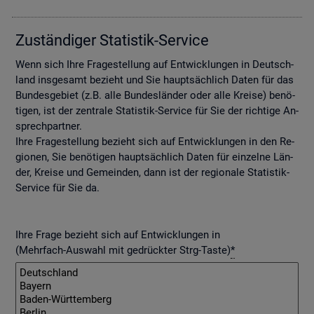
Zu­stän­di­ger Sta­tis­tik-Ser­vice
Wenn sich Ihre Fra­ge­stel­lung auf Ent­wick­lun­gen in Deutsch­
land ins­ge­samt be­zieht und Sie haupt­säch­lich Daten für das
Bun­des­ge­biet (z.B. alle Bun­des­län­der oder alle Krei­se) be­nö­
ti­gen, ist der zen­tra­le Sta­tis­tik-Ser­vice für Sie der rich­ti­ge An­
sprech­part­ner.
Ihre Fra­ge­stel­lung be­zieht sich auf Ent­wick­lun­gen in den Re­
gio­nen, Sie be­nö­ti­gen haupt­säch­lich Daten für ein­zel­ne Län­
der, Krei­se und Ge­mein­den, dann ist der re­gio­na­le Sta­tis­tik-
Ser­vice für Sie da.
Ihre Frage bezieht sich auf Entwicklungen in
(Mehrfach-Auswahl mit gedrückter Strg-Taste)
*