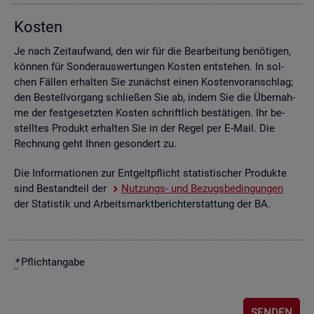
Kos­ten
Je nach Zeit­auf­wand, den wir für die Be­ar­bei­tung be­nö­ti­gen,
kön­nen für Son­der­aus­wer­tun­gen Kos­ten ent­ste­hen. In sol­
chen Fäl­len er­hal­ten Sie zu­nächst einen Kos­ten­vor­anschlag;
den Be­stell­vor­gang schlie­ßen Sie ab, indem Sie die Über­nah­
me der fest­ge­setz­ten Kos­ten schrift­lich be­stä­ti­gen. Ihr be­
stell­tes Pro­dukt er­hal­ten Sie in der Regel per E-Mail. Die
Rech­nung geht Ihnen ge­son­dert zu.
Die In­for­ma­tio­nen zur Ent­gelt­pflicht sta­tis­ti­scher Pro­duk­te
sind Be­stand­teil der
Nut­zungs- und Be­zugs­be­din­gun­gen
der Sta­tis­tik und Ar­beits­markt­be­richt­erstat­tung der BA.
*
Pflicht­an­ga­be