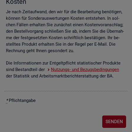
Kos­ten
Je nach Zeit­auf­wand, den wir für die Be­ar­bei­tung be­nö­ti­gen,
kön­nen für Son­der­aus­wer­tun­gen Kos­ten ent­ste­hen. In sol­
chen Fäl­len er­hal­ten Sie zu­nächst einen Kos­ten­vor­anschlag;
den Be­stell­vor­gang schlie­ßen Sie ab, indem Sie die Über­nah­
me der fest­ge­setz­ten Kos­ten schrift­lich be­stä­ti­gen. Ihr be­
stell­tes Pro­dukt er­hal­ten Sie in der Regel per E-Mail. Die
Rech­nung geht Ihnen ge­son­dert zu.
Die In­for­ma­tio­nen zur Ent­gelt­pflicht sta­tis­ti­scher Pro­duk­te
sind Be­stand­teil der
Nut­zungs- und Be­zugs­be­din­gun­gen
der Sta­tis­tik und Ar­beits­markt­be­richt­erstat­tung der BA.
*
Pflicht­an­ga­be