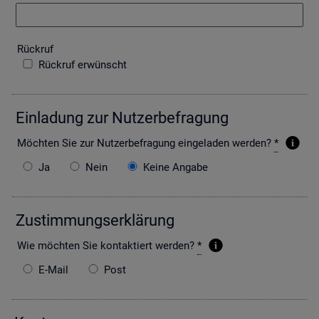
Rück­ruf
Rückruf erwünscht
Ein­la­dung zur Nut­zer­be­fra­gung
Möch­ten Sie zur Nut­zer­be­fra­gung ein­ge­la­den wer­den?
*
Ja
Nein
Keine Angabe
Zu­stim­mungs­er­klä­rung
Wie möch­ten Sie kon­tak­tiert wer­den?
*
E-Mail
Post