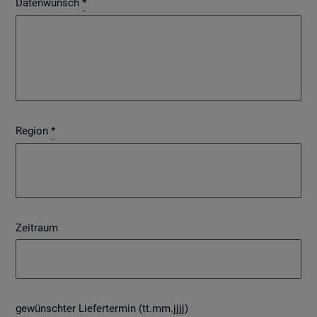
Datenwunsch
*
Region
*
Zeitraum
gewünschter Liefertermin (tt.mm.jjjj)