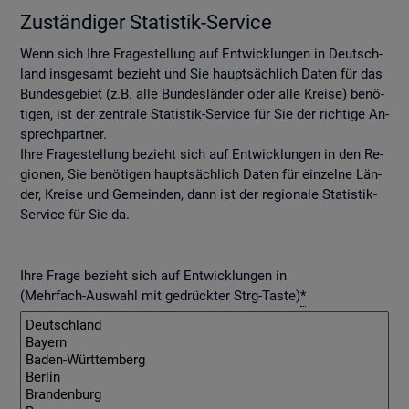
Zu­stän­di­ger Sta­tis­tik-Ser­vice
Wenn sich Ihre Fra­ge­stel­lung auf Ent­wick­lun­gen in Deutsch­
land ins­ge­samt be­zieht und Sie haupt­säch­lich Daten für das
Bun­des­ge­biet (z.B. alle Bun­des­län­der oder alle Krei­se) be­nö­
ti­gen, ist der zen­tra­le Sta­tis­tik-Ser­vice für Sie der rich­ti­ge An­
sprech­part­ner.
Ihre Fra­ge­stel­lung be­zieht sich auf Ent­wick­lun­gen in den Re­
gio­nen, Sie be­nö­ti­gen haupt­säch­lich Daten für ein­zel­ne Län­
der, Krei­se und Ge­mein­den, dann ist der re­gio­na­le Sta­tis­tik-
Ser­vice für Sie da.
Ihre Frage bezieht sich auf Entwicklungen in
(Mehrfach-Auswahl mit gedrückter Strg-Taste)
*