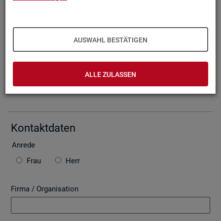
Oder Sie be­schrei­ben Ihr An­lie­gen im fol­gen­den For­mu­lar. Die
von Ihnen ein­ge­tra­ge­nen Daten wer­den mit­tels einer ge­si­
cher­ten In­ter­net­ver­bin­dung (SSL Ver­schlüs­se­lung) an die
Bun­des­agen­tur für Ar­beit über­mit­telt. In der Regel be­ant­wor­
AUSWAHL BESTÄTIGEN
ten wir Ihre An­fra­ge per E-Mail, so­fern Sie damit ein­ver­stan­
den sind. Bitte be­ach­ten Sie auch die unten ste­hen­den Hin­
wei­se zu ggf. ent­ste­hen­den Kos­ten.
ALLE ZULASSEN
Die mit * ge­kenn­zeich­ne­ten Fel­der sind Pflicht­fel­der.
Kon­takt­da­ten
An­re­de
Frau
Herr
Firma / Organisation