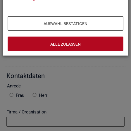
Oder Sie be­schrei­ben Ihr An­lie­gen im fol­gen­den For­mu­lar. Die
von Ihnen ein­ge­tra­ge­nen Daten wer­den mit­tels einer ge­si­
cher­ten In­ter­net­ver­bin­dung (SSL Ver­schlüs­se­lung) an die
Bun­des­agen­tur für Ar­beit über­mit­telt. In der Regel be­ant­wor­
AUSWAHL BESTÄTIGEN
ten wir Ihre An­fra­ge per E-Mail, so­fern Sie damit ein­ver­stan­
den sind. Bitte be­ach­ten Sie auch die unten ste­hen­den Hin­
wei­se zu ggf. ent­ste­hen­den Kos­ten.
ALLE ZULASSEN
Die mit * ge­kenn­zeich­ne­ten Fel­der sind Pflicht­fel­der.
Kon­takt­da­ten
An­re­de
Frau
Herr
Firma / Organisation