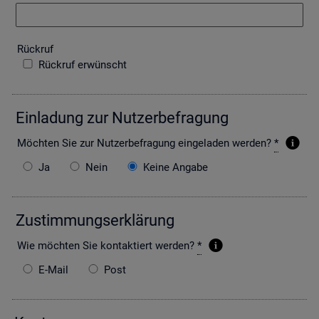
Rück­ruf
Rückruf erwünscht
Ein­la­dung zur Nut­zer­be­fra­gung
Möch­ten Sie zur Nut­zer­be­fra­gung ein­ge­la­den wer­den?
*
Ja
Nein
Keine Angabe
Zu­stim­mungs­er­klä­rung
Wie möch­ten Sie kon­tak­tiert wer­den?
*
E-Mail
Post