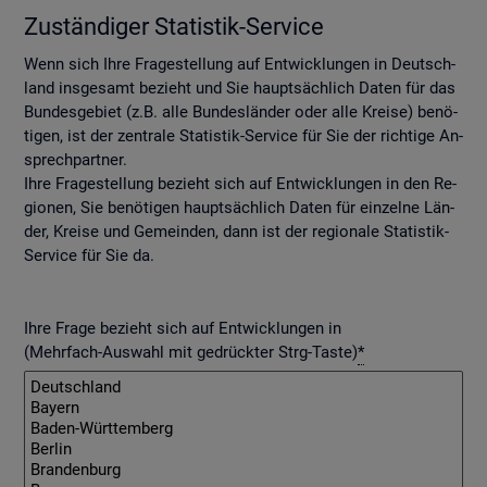
Zu­stän­di­ger Sta­tis­tik-Ser­vice
Wenn sich Ihre Fra­ge­stel­lung auf Ent­wick­lun­gen in Deutsch­
land ins­ge­samt be­zieht und Sie haupt­säch­lich Daten für das
Bun­des­ge­biet (z.B. alle Bun­des­län­der oder alle Krei­se) be­nö­
ti­gen, ist der zen­tra­le Sta­tis­tik-Ser­vice für Sie der rich­ti­ge An­
sprech­part­ner.
Ihre Fra­ge­stel­lung be­zieht sich auf Ent­wick­lun­gen in den Re­
gio­nen, Sie be­nö­ti­gen haupt­säch­lich Daten für ein­zel­ne Län­
der, Krei­se und Ge­mein­den, dann ist der re­gio­na­le Sta­tis­tik-
Ser­vice für Sie da.
Ihre Frage bezieht sich auf Entwicklungen in
(Mehrfach-Auswahl mit gedrückter Strg-Taste)
*