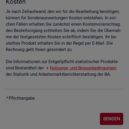
Kos­ten
Je nach Zeit­auf­wand, den wir für die Be­ar­bei­tung be­nö­ti­gen,
kön­nen für Son­der­aus­wer­tun­gen Kos­ten ent­ste­hen. In sol­
chen Fäl­len er­hal­ten Sie zu­nächst einen Kos­ten­vor­anschlag;
den Be­stell­vor­gang schlie­ßen Sie ab, indem Sie die Über­nah­
me der fest­ge­setz­ten Kos­ten schrift­lich be­stä­ti­gen. Ihr be­
stell­tes Pro­dukt er­hal­ten Sie in der Regel per E-Mail. Die
Rech­nung geht Ihnen ge­son­dert zu.
Die In­for­ma­tio­nen zur Ent­gelt­pflicht sta­tis­ti­scher Pro­duk­te
sind Be­stand­teil der
Nut­zungs- und Be­zugs­be­din­gun­gen
der Sta­tis­tik und Ar­beits­markt­be­richt­erstat­tung der BA.
*
Pflicht­an­ga­be