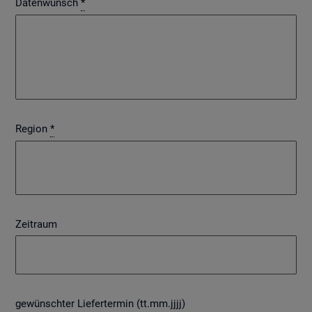
Datenwunsch
*
Region
*
Zeitraum
gewünschter Liefertermin (tt.mm.jjjj)