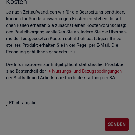
Kos­ten
Je nach Zeit­auf­wand, den wir für die Be­ar­bei­tung be­nö­ti­gen,
kön­nen für Son­der­aus­wer­tun­gen Kos­ten ent­ste­hen. In sol­
chen Fäl­len er­hal­ten Sie zu­nächst einen Kos­ten­vor­anschlag;
den Be­stell­vor­gang schlie­ßen Sie ab, indem Sie die Über­nah­
me der fest­ge­setz­ten Kos­ten schrift­lich be­stä­ti­gen. Ihr be­
stell­tes Pro­dukt er­hal­ten Sie in der Regel per E-Mail. Die
Rech­nung geht Ihnen ge­son­dert zu.
Die In­for­ma­tio­nen zur Ent­gelt­pflicht sta­tis­ti­scher Pro­duk­te
sind Be­stand­teil der
Nut­zungs- und Be­zugs­be­din­gun­gen
der Sta­tis­tik und Ar­beits­markt­be­richt­erstat­tung der BA.
*
Pflicht­an­ga­be