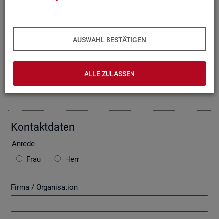
Oder Sie be­schrei­ben Ihr An­lie­gen im fol­gen­den For­mu­lar. Die
von Ihnen ein­ge­tra­ge­nen Daten wer­den mit­tels einer ge­si­
cher­ten In­ter­net­ver­bin­dung (SSL Ver­schlüs­se­lung) an die
Bun­des­agen­tur für Ar­beit über­mit­telt. In der Regel be­ant­wor­
AUSWAHL BESTÄTIGEN
ten wir Ihre An­fra­ge per E-Mail, so­fern Sie damit ein­ver­stan­
den sind. Bitte be­ach­ten Sie auch die unten ste­hen­den Hin­
wei­se zu ggf. ent­ste­hen­den Kos­ten.
ALLE ZULASSEN
Die mit * ge­kenn­zeich­ne­ten Fel­der sind Pflicht­fel­der.
Kon­takt­da­ten
An­re­de
Frau
Herr
Firma / Organisation