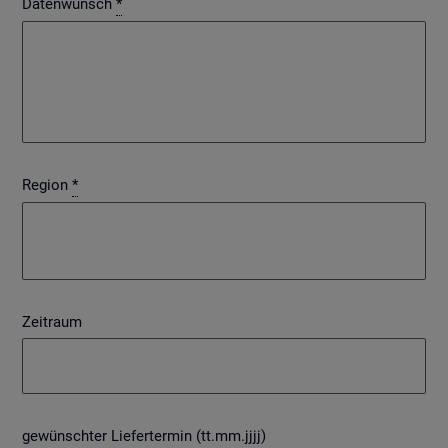
Datenwunsch
*
Region
*
Zeitraum
gewünschter Liefertermin (tt.mm.jjjj)