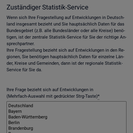
Zu­stän­di­ger Sta­tis­tik-Ser­vice
Wenn sich Ihre Fra­ge­stel­lung auf Ent­wick­lun­gen in Deutsch­
land ins­ge­samt be­zieht und Sie haupt­säch­lich Daten für das
Bun­des­ge­biet (z.B. alle Bun­des­län­der oder alle Krei­se) be­nö­
ti­gen, ist der zen­tra­le Sta­tis­tik-Ser­vice für Sie der rich­ti­ge An­
sprech­part­ner.
Ihre Fra­ge­stel­lung be­zieht sich auf Ent­wick­lun­gen in den Re­
gio­nen, Sie be­nö­ti­gen haupt­säch­lich Daten für ein­zel­ne Län­
der, Krei­se und Ge­mein­den, dann ist der re­gio­na­le Sta­tis­tik-
Ser­vice für Sie da.
Ihre Frage bezieht sich auf Entwicklungen in
(Mehrfach-Auswahl mit gedrückter Strg-Taste)
*