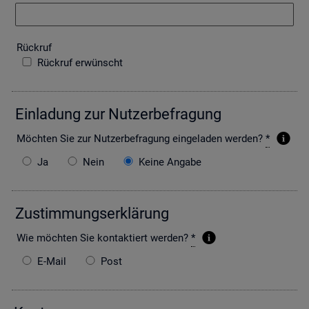
Rück­ruf
Rückruf erwünscht
Ein­la­dung zur Nut­zer­be­fra­gung
Möch­ten Sie zur Nut­zer­be­fra­gung ein­ge­la­den wer­den?
*
Ja
Nein
Keine Angabe
Zu­stim­mungs­er­klä­rung
Wie möch­ten Sie kon­tak­tiert wer­den?
*
E-Mail
Post