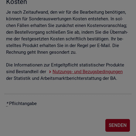
Kos­ten
Je nach Zeit­auf­wand, den wir für die Be­ar­bei­tung be­nö­ti­gen,
kön­nen für Son­der­aus­wer­tun­gen Kos­ten ent­ste­hen. In sol­
chen Fäl­len er­hal­ten Sie zu­nächst einen Kos­ten­vor­anschlag;
den Be­stell­vor­gang schlie­ßen Sie ab, indem Sie die Über­nah­
me der fest­ge­setz­ten Kos­ten schrift­lich be­stä­ti­gen. Ihr be­
stell­tes Pro­dukt er­hal­ten Sie in der Regel per E-Mail. Die
Rech­nung geht Ihnen ge­son­dert zu.
Die In­for­ma­tio­nen zur Ent­gelt­pflicht sta­tis­ti­scher Pro­duk­te
sind Be­stand­teil der
Nut­zungs- und Be­zugs­be­din­gun­gen
der Sta­tis­tik und Ar­beits­markt­be­richt­erstat­tung der BA.
*
Pflicht­an­ga­be