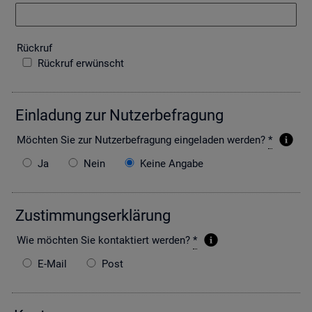
Rück­ruf
Rückruf erwünscht
Ein­la­dung zur Nut­zer­be­fra­gung
Möch­ten Sie zur Nut­zer­be­fra­gung ein­ge­la­den wer­den?
*
Ja
Nein
Keine Angabe
Zu­stim­mungs­er­klä­rung
Wie möch­ten Sie kon­tak­tiert wer­den?
*
E-Mail
Post