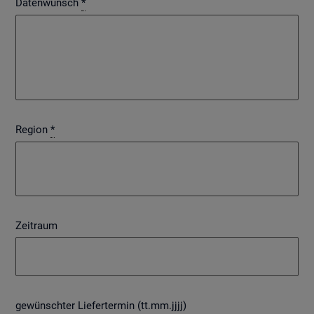
Datenwunsch
*
Region
*
Zeitraum
gewünschter Liefertermin (tt.mm.jjjj)