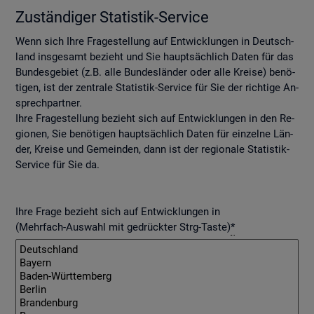
Zu­stän­di­ger Sta­tis­tik-Ser­vice
Wenn sich Ihre Fra­ge­stel­lung auf Ent­wick­lun­gen in Deutsch­
land ins­ge­samt be­zieht und Sie haupt­säch­lich Daten für das
Bun­des­ge­biet (z.B. alle Bun­des­län­der oder alle Krei­se) be­nö­
ti­gen, ist der zen­tra­le Sta­tis­tik-Ser­vice für Sie der rich­ti­ge An­
sprech­part­ner.
Ihre Fra­ge­stel­lung be­zieht sich auf Ent­wick­lun­gen in den Re­
gio­nen, Sie be­nö­ti­gen haupt­säch­lich Daten für ein­zel­ne Län­
der, Krei­se und Ge­mein­den, dann ist der re­gio­na­le Sta­tis­tik-
Ser­vice für Sie da.
Ihre Frage bezieht sich auf Entwicklungen in
(Mehrfach-Auswahl mit gedrückter Strg-Taste)
*