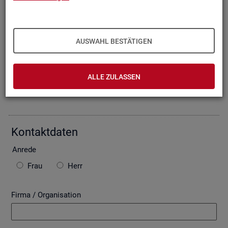
Oder Sie be­schrei­ben Ihr An­lie­gen im fol­gen­den For­mu­lar. Die
von Ihnen ein­ge­tra­ge­nen Daten wer­den mit­tels einer ge­si­
cher­ten In­ter­net­ver­bin­dung (SSL Ver­schlüs­se­lung) an die
Bun­des­agen­tur für Ar­beit über­mit­telt. In der Regel be­ant­wor­
AUSWAHL BESTÄTIGEN
ten wir Ihre An­fra­ge per E-Mail, so­fern Sie damit ein­ver­stan­
den sind. Bitte be­ach­ten Sie auch die unten ste­hen­den Hin­
wei­se zu ggf. ent­ste­hen­den Kos­ten.
ALLE ZULASSEN
Die mit * ge­kenn­zeich­ne­ten Fel­der sind Pflicht­fel­der.
Kon­takt­da­ten
An­re­de
Frau
Herr
Firma / Organisation