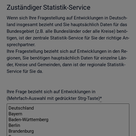
Zu­stän­di­ger Sta­tis­tik-Ser­vice
Wenn sich Ihre Fra­ge­stel­lung auf Ent­wick­lun­gen in Deutsch­
land ins­ge­samt be­zieht und Sie haupt­säch­lich Daten für das
Bun­des­ge­biet (z.B. alle Bun­des­län­der oder alle Krei­se) be­nö­
ti­gen, ist der zen­tra­le Sta­tis­tik-Ser­vice für Sie der rich­ti­ge An­
sprech­part­ner.
Ihre Fra­ge­stel­lung be­zieht sich auf Ent­wick­lun­gen in den Re­
gio­nen, Sie be­nö­ti­gen haupt­säch­lich Daten für ein­zel­ne Län­
der, Krei­se und Ge­mein­den, dann ist der re­gio­na­le Sta­tis­tik-
Ser­vice für Sie da.
Ihre Frage bezieht sich auf Entwicklungen in
(Mehrfach-Auswahl mit gedrückter Strg-Taste)
*