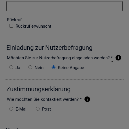
Rück­ruf
Rückruf erwünscht
Ein­la­dung zur Nut­zer­be­fra­gung
Möch­ten Sie zur Nut­zer­be­fra­gung ein­ge­la­den wer­den?
*
Ja
Nein
Keine Angabe
Zu­stim­mungs­er­klä­rung
Wie möch­ten Sie kon­tak­tiert wer­den?
*
E-Mail
Post