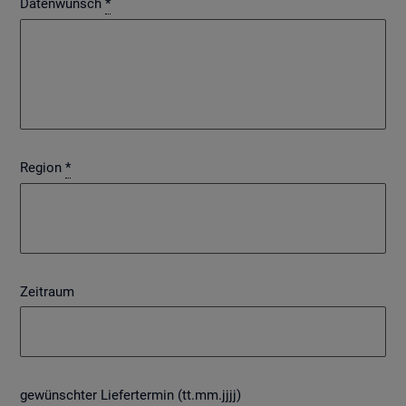
Datenwunsch
*
Region
*
Zeitraum
gewünschter Liefertermin (tt.mm.jjjj)