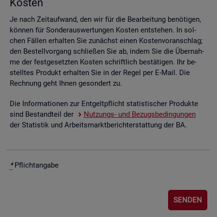
Kos­ten
Je nach Zeit­auf­wand, den wir für die Be­ar­bei­tung be­nö­ti­gen,
kön­nen für Son­der­aus­wer­tun­gen Kos­ten ent­ste­hen. In sol­
chen Fäl­len er­hal­ten Sie zu­nächst einen Kos­ten­vor­anschlag;
den Be­stell­vor­gang schlie­ßen Sie ab, indem Sie die Über­nah­
me der fest­ge­setz­ten Kos­ten schrift­lich be­stä­ti­gen. Ihr be­
stell­tes Pro­dukt er­hal­ten Sie in der Regel per E-Mail. Die
Rech­nung geht Ihnen ge­son­dert zu.
Die In­for­ma­tio­nen zur Ent­gelt­pflicht sta­tis­ti­scher Pro­duk­te
sind Be­stand­teil der
Nut­zungs- und Be­zugs­be­din­gun­gen
der Sta­tis­tik und Ar­beits­markt­be­richt­erstat­tung der BA.
*
Pflicht­an­ga­be