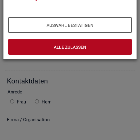
Oder Sie be­schrei­ben Ihr An­lie­gen im fol­gen­den For­mu­lar. Die
von Ihnen ein­ge­tra­ge­nen Daten wer­den mit­tels einer ge­si­
cher­ten In­ter­net­ver­bin­dung (SSL Ver­schlüs­se­lung) an die
Bun­des­agen­tur für Ar­beit über­mit­telt. In der Regel be­ant­wor­
AUSWAHL BESTÄTIGEN
ten wir Ihre An­fra­ge per E-Mail, so­fern Sie damit ein­ver­stan­
den sind. Bitte be­ach­ten Sie auch die unten ste­hen­den Hin­
wei­se zu ggf. ent­ste­hen­den Kos­ten.
ALLE ZULASSEN
Die mit * ge­kenn­zeich­ne­ten Fel­der sind Pflicht­fel­der.
Kon­takt­da­ten
An­re­de
Frau
Herr
Firma / Organisation