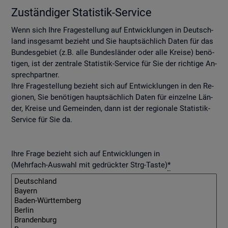
Zu­stän­di­ger Sta­tis­tik-Ser­vice
Wenn sich Ihre Fra­ge­stel­lung auf Ent­wick­lun­gen in Deutsch­
land ins­ge­samt be­zieht und Sie haupt­säch­lich Daten für das
Bun­des­ge­biet (z.B. alle Bun­des­län­der oder alle Krei­se) be­nö­
ti­gen, ist der zen­tra­le Sta­tis­tik-Ser­vice für Sie der rich­ti­ge An­
sprech­part­ner.
Ihre Fra­ge­stel­lung be­zieht sich auf Ent­wick­lun­gen in den Re­
gio­nen, Sie be­nö­ti­gen haupt­säch­lich Daten für ein­zel­ne Län­
der, Krei­se und Ge­mein­den, dann ist der re­gio­na­le Sta­tis­tik-
Ser­vice für Sie da.
Ihre Frage bezieht sich auf Entwicklungen in
(Mehrfach-Auswahl mit gedrückter Strg-Taste)
*