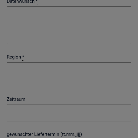
Datenwunsch
*
Region
*
Zeitraum
gewünschter Liefertermin (tt.mm.jjjj)