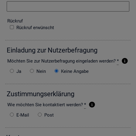
Rück­ruf
Rückruf erwünscht
Ein­la­dung zur Nut­zer­be­fra­gung
Möch­ten Sie zur Nut­zer­be­fra­gung ein­ge­la­den wer­den?
*
Ja
Nein
Keine Angabe
Zu­stim­mungs­er­klä­rung
Wie möch­ten Sie kon­tak­tiert wer­den?
*
E-Mail
Post