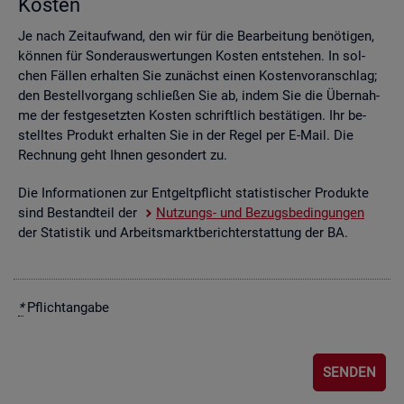
Kos­ten
Je nach Zeit­auf­wand, den wir für die Be­ar­bei­tung be­nö­ti­gen,
kön­nen für Son­der­aus­wer­tun­gen Kos­ten ent­ste­hen. In sol­
chen Fäl­len er­hal­ten Sie zu­nächst einen Kos­ten­vor­anschlag;
den Be­stell­vor­gang schlie­ßen Sie ab, indem Sie die Über­nah­
me der fest­ge­setz­ten Kos­ten schrift­lich be­stä­ti­gen. Ihr be­
stell­tes Pro­dukt er­hal­ten Sie in der Regel per E-Mail. Die
Rech­nung geht Ihnen ge­son­dert zu.
Die In­for­ma­tio­nen zur Ent­gelt­pflicht sta­tis­ti­scher Pro­duk­te
sind Be­stand­teil der
Nut­zungs- und Be­zugs­be­din­gun­gen
der Sta­tis­tik und Ar­beits­markt­be­richt­erstat­tung der BA.
*
Pflicht­an­ga­be