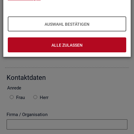
Oder Sie be­schrei­ben Ihr An­lie­gen im fol­gen­den For­mu­lar. Die
von Ihnen ein­ge­tra­ge­nen Daten wer­den mit­tels einer ge­si­
cher­ten In­ter­net­ver­bin­dung (SSL Ver­schlüs­se­lung) an die
Bun­des­agen­tur für Ar­beit über­mit­telt. In der Regel be­ant­wor­
AUSWAHL BESTÄTIGEN
ten wir Ihre An­fra­ge per E-Mail, so­fern Sie damit ein­ver­stan­
den sind. Bitte be­ach­ten Sie auch die unten ste­hen­den Hin­
wei­se zu ggf. ent­ste­hen­den Kos­ten.
ALLE ZULASSEN
Die mit * ge­kenn­zeich­ne­ten Fel­der sind Pflicht­fel­der.
Kon­takt­da­ten
An­re­de
Frau
Herr
Firma / Organisation