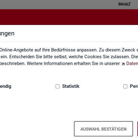
INHALT
lungen
Individuelle Auswertungsanliege
Online-Angebote auf Ihre Bedürfnisse anpassen. Zu diesem Zweck s
in. Entscheiden Sie bitte selbst, welche Cookies Sie zulassen. Di
eschrieben. Weitere Informationen erhalten Sie in unserer
Daten
:
GRUNDLAGEN
endig
Statistik
Per
In­di­vi­du­el­le Aus­wer­tungs­an­lie­gen
AUSWAHL BESTÄTIGEN
te­te pass­ge­naue Sta­tis­ti­ken in den Pro­duk­ten der Sta­tis­tik und Ar­b