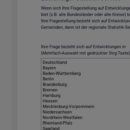
Wenn sich Ihre Fra­ge­stel­lung auf Ent­wick­lun­
biet (z.B. alle Bun­des­län­der oder alle Krei­se) be­
Ihre Fra­ge­stel­lung be­zieht sich auf Ent­wick­lun
Ge­mein­den, dann ist der re­gio­na­le Sta­tis­tik-Se
Ihre Frage bezieht sich auf Entwicklungen in
(Mehrfach-Auswahl mit gedrückter Strg-Taste)