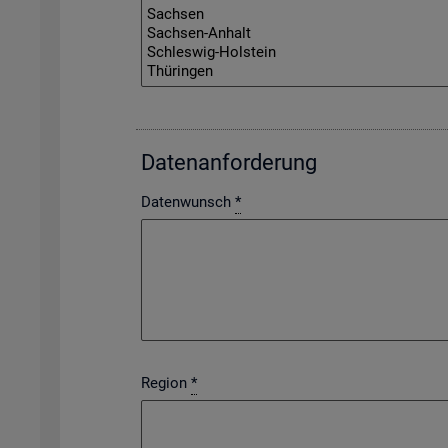
Da­ten­an­for­de­rung
Datenwunsch
*
Region
*