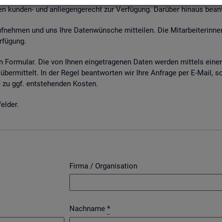
n kun­den- und an­lie­gen­ge­recht zur Ver­fü­gung. Dar­über hin­aus be­an
neh­men und uns Ihre Da­ten­wün­sche mit­tei­len. Die Mit­ar­bei­te­rin­nen
­fü­gung.
 For­mu­lar. Die von Ihnen ein­ge­tra­ge­nen Daten wer­den mit­tels einer g
über­mit­telt. In der Regel be­ant­wor­ten wir Ihre An­fra­ge per E-Mail, s
zu ggf. ent­ste­hen­den Kos­ten.
el­der.
Firma / Organisation
Nachname
*