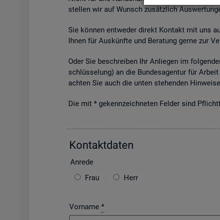
stel­len wir auf Wunsch zu­sätz­lich Aus­wer­tun­ge
Sie kön­nen ent­we­der di­rekt Kon­takt mit uns auf­
Ihnen für Aus­künf­te und Be­ra­tung gerne zur Ver
Oder Sie be­schrei­ben Ihr An­lie­gen im fol­gen­den
schlüs­se­lung) an die Bun­des­agen­tur für Ar­beit 
ach­ten Sie auch die unten ste­hen­den Hin­wei­se 
Die mit * ge­kenn­zeich­ne­ten Fel­der sind Pflicht­f
Kon­takt­da­ten
An­re­de
Frau
Herr
Vorname
*