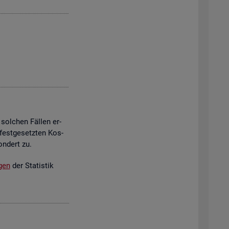
 sol­chen Fäl­len er­
est­ge­setz­ten Kos­
on­dert zu.
­gen
der Sta­tis­tik