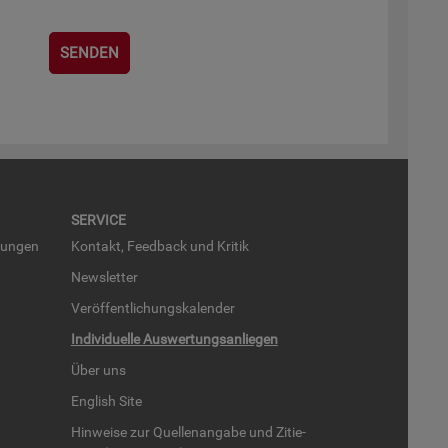
SER­VICE
run­gen
Kon­takt, Feed­back und Kri­tik
News­let­ter
Ver­öf­fent­li­chungs­ka­len­der
In­di­vi­du­el­le Aus­wer­tungs­an­lie­gen
Über uns
English Site
Hin­wei­se zur Quel­len­an­ga­be und Zi­tie­