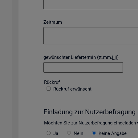
Zeitraum
gewünschter Liefertermin (tt.mm.jjjj)
Rück­ruf
Rückruf erwünscht
Ein­la­dung zur Nut­zer­be­fra­gung
Möch­ten Sie zur Nut­zer­be­fra­gung ein­ge­la­de
Ja
Nein
Keine Angabe