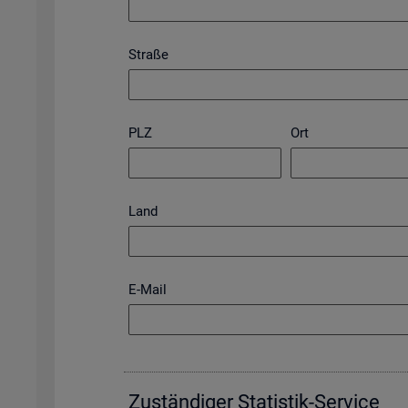
Straße
PLZ
Ort
Land
E-Mail
Zu­stän­di­ger Sta­tis­tik-Ser­vice