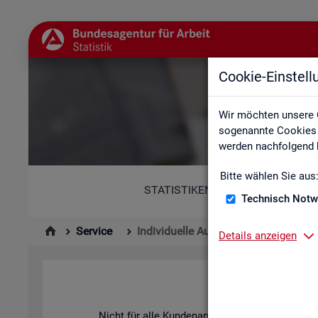
Cookie-Einstel
Wir möchten unsere 
sogenannte Cookies e
werden nachfolgend b
Bitte wählen Sie aus
STATISTIKEN
Technisch Notw
Service
Individuelle Auswertungsanliegen
Details anzeigen
Nicht für alle Kun­den­an­lie­gen ste­hen vor­be­rei­