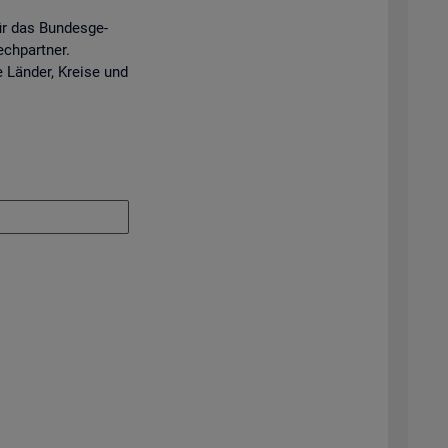
ür das Bun­des­ge­
ech­part­ner.
e Län­der, Krei­se und