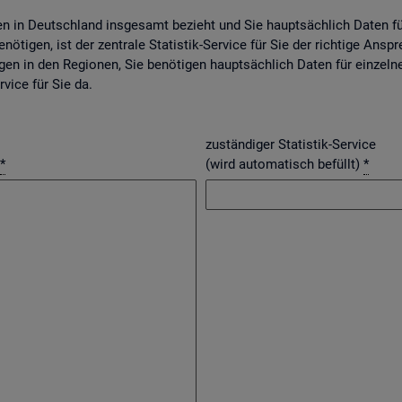
gen in Deutsch­land ins­ge­samt be­zieht und Sie haupt­säch­lich Daten f
nö­ti­gen, ist der zen­tra­le Sta­tis­tik-Ser­vice für Sie der rich­ti­ge An­spr
­gen in den Re­gio­nen, Sie be­nö­ti­gen haupt­säch­lich Daten für ein­zel­n
r­vice für Sie da.
zuständiger Statistik-Service
*
(wird automatisch befüllt)
*