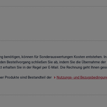
g be­nö­ti­gen, kön­nen für Son­der­aus­wer­tun­gen Kos­ten ent­ste­hen. In
 den Be­stell­vor­gang schlie­ßen Sie ab, indem Sie die Über­nah­me der f
­dukt er­hal­ten Sie in der Regel per E-Mail. Die Rech­nung geht Ihnen ge­s
scher Pro­duk­te sind Be­stand­teil der
Nut­zungs- und Be­zugs­be­din­gun