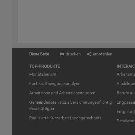
Diese Seite
drucken
empfehlen
TOP-PRO­DUK­TE
IN­TER­AK­
Mo­nats­be­richt
Ar­beits­ma
Fach­kräf­te­eng­pass­ana­ly­se
Aus­bil­du
Ar­beits­lo­se und Ar­beits­lo­sen­quo­ten
Be­ru­fe a
Ge­mein­de­da­ten so­zi­al­ver­si­che­rungs­pflich­tig
Eng­pass­a
Be­schäf­tig­ter
Ent­gel­t­at
Rea­li­sier­te Kurz­ar­beit (hoch­ge­rech­net)
Pend­ler­at