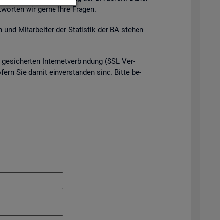
t­wor­ten wir gerne Ihre Fra­gen.
 und Mit­ar­bei­ter der Sta­tis­tik der BA ste­hen
e­si­cher­ten In­ter­net­ver­bin­dung (SSL Ver­
o­fern Sie damit ein­ver­stan­den sind. Bitte be­