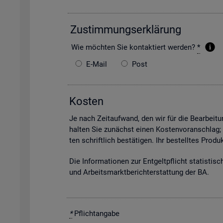
Zu­stim­mungs­er­klä­rung
Wie möch­ten Sie kon­tak­tiert wer­den?
*
E-Mail
Post
Kos­ten
Je nach Zeit­auf­wand, den wir für die Be­ar­bei­tun
hal­ten Sie zu­nächst einen Kos­ten­vor­anschlag;
ten schrift­lich be­stä­ti­gen. Ihr be­stell­tes Pro
Die In­for­ma­tio­nen zur Ent­gelt­pflicht sta­tis­ti­
und Ar­beits­markt­be­richt­erstat­tung der BA.
*
Pflicht­an­ga­be