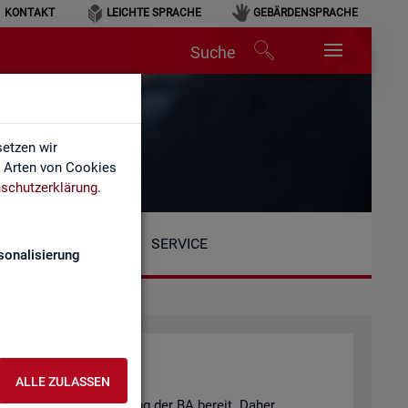
KONTAKT
LEICHTE SPRACHE
GEBÄRDENSPRACHE
Suche
n
etzen wir
e Arten von Cookies
schutzerklärung
.
SERVICE
sonalisierung
ALLE ZULASSEN
eits­markt­be­richt­erstat­tung der BA be­reit. Daher