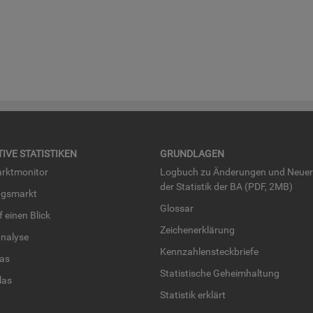
TI­VE STA­TIS­TI­KEN
GRUND­LA­GEN
rkt­mo­ni­tor
Log­buch zu Än­de­run­gen und Neue­
der Sta­tis­tik der BA (PDF, 2MB)
ngs­markt
Glos­sar
uf einen Blick
Zei­chen­er­klä­rung
na­ly­se
Kenn­zah­len­steck­brie­fe
­las
Sta­tis­ti­sche Ge­heim­hal­tung
­las
Sta­tis­tik er­klärt