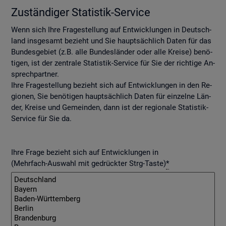
Zu­stän­di­ger Sta­tis­tik-Ser­vice
Wenn sich Ihre Fra­ge­stel­lung auf Ent­wick­lun­gen in Deutsch­
land ins­ge­samt be­zieht und Sie haupt­säch­lich Daten für das
Bun­des­ge­biet (z.B. alle Bun­des­län­der oder alle Krei­se) be­nö­
ti­gen, ist der zen­tra­le Sta­tis­tik-Ser­vice für Sie der rich­ti­ge An­
sprech­part­ner.
Ihre Fra­ge­stel­lung be­zieht sich auf Ent­wick­lun­gen in den Re­
gio­nen, Sie be­nö­ti­gen haupt­säch­lich Daten für ein­zel­ne Län­
der, Krei­se und Ge­mein­den, dann ist der re­gio­na­le Sta­tis­tik-
Ser­vice für Sie da.
Ihre Frage bezieht sich auf Entwicklungen in
(Mehrfach-Auswahl mit gedrückter Strg-Taste)
*