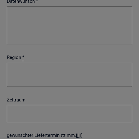
Datenwunsch
*
Region
*
Zeitraum
gewünschter Liefertermin (tt.mm.jjjj)