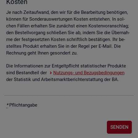
Kos­ten
Je nach Zeit­auf­wand, den wir für die Be­ar­bei­tung be­nö­ti­gen,
kön­nen für Son­der­aus­wer­tun­gen Kos­ten ent­ste­hen. In sol­
chen Fäl­len er­hal­ten Sie zu­nächst einen Kos­ten­vor­anschlag;
den Be­stell­vor­gang schlie­ßen Sie ab, indem Sie die Über­nah­
me der fest­ge­setz­ten Kos­ten schrift­lich be­stä­ti­gen. Ihr be­
stell­tes Pro­dukt er­hal­ten Sie in der Regel per E-Mail. Die
Rech­nung geht Ihnen ge­son­dert zu.
Die In­for­ma­tio­nen zur Ent­gelt­pflicht sta­tis­ti­scher Pro­duk­te
sind Be­stand­teil der
Nut­zungs- und Be­zugs­be­din­gun­gen
der Sta­tis­tik und Ar­beits­markt­be­richt­erstat­tung der BA.
*
Pflicht­an­ga­be