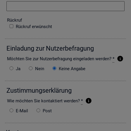
Rück­ruf
Rückruf erwünscht
Ein­la­dung zur Nut­zer­be­fra­gung
Möch­ten Sie zur Nut­zer­be­fra­gung ein­ge­la­den wer­den?
*
Ja
Nein
Keine Angabe
Zu­stim­mungs­er­klä­rung
Wie möch­ten Sie kon­tak­tiert wer­den?
*
E-Mail
Post