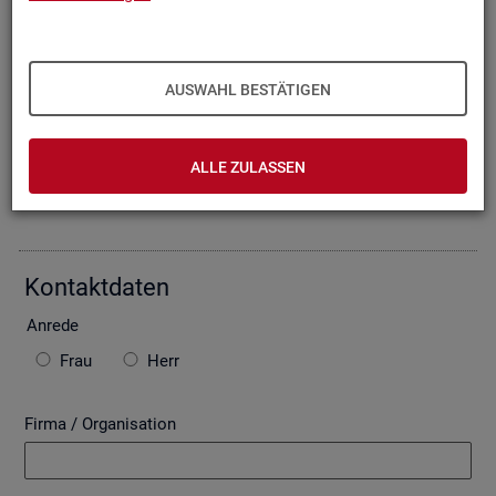
Oder Sie be­schrei­ben Ihr An­lie­gen im fol­gen­den For­mu­lar. Die
von Ihnen ein­ge­tra­ge­nen Daten wer­den mit­tels einer ge­si­
cher­ten In­ter­net­ver­bin­dung (SSL Ver­schlüs­se­lung) an die
Bun­des­agen­tur für Ar­beit über­mit­telt. In der Regel be­ant­wor­
AUSWAHL BESTÄTIGEN
ten wir Ihre An­fra­ge per E-Mail, so­fern Sie damit ein­ver­stan­
den sind. Bitte be­ach­ten Sie auch die unten ste­hen­den Hin­
wei­se zu ggf. ent­ste­hen­den Kos­ten.
ALLE ZULASSEN
Die mit * ge­kenn­zeich­ne­ten Fel­der sind Pflicht­fel­der.
Kon­takt­da­ten
An­re­de
Frau
Herr
Firma / Organisation