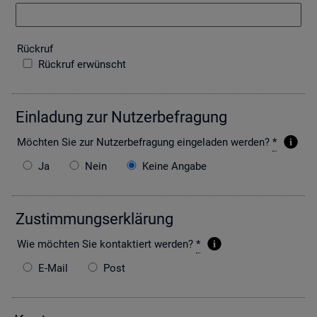
Rück­ruf
Rückruf erwünscht
Ein­la­dung zur Nut­zer­be­fra­gung
Möch­ten Sie zur Nut­zer­be­fra­gung ein­ge­la­den wer­den?
*
Ja
Nein
Keine Angabe
Zu­stim­mungs­er­klä­rung
Wie möch­ten Sie kon­tak­tiert wer­den?
*
E-Mail
Post