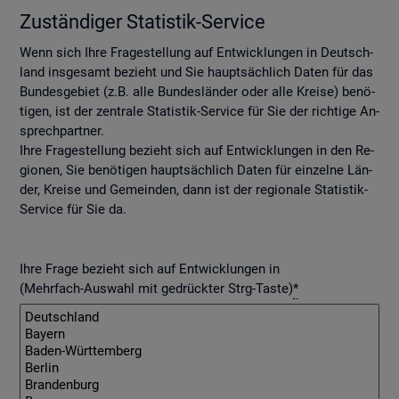
Zu­stän­di­ger Sta­tis­tik-Ser­vice
Wenn sich Ihre Fra­ge­stel­lung auf Ent­wick­lun­gen in Deutsch­
land ins­ge­samt be­zieht und Sie haupt­säch­lich Daten für das
Bun­des­ge­biet (z.B. alle Bun­des­län­der oder alle Krei­se) be­nö­
ti­gen, ist der zen­tra­le Sta­tis­tik-Ser­vice für Sie der rich­ti­ge An­
sprech­part­ner.
Ihre Fra­ge­stel­lung be­zieht sich auf Ent­wick­lun­gen in den Re­
gio­nen, Sie be­nö­ti­gen haupt­säch­lich Daten für ein­zel­ne Län­
der, Krei­se und Ge­mein­den, dann ist der re­gio­na­le Sta­tis­tik-
Ser­vice für Sie da.
Ihre Frage bezieht sich auf Entwicklungen in
(Mehrfach-Auswahl mit gedrückter Strg-Taste)
*