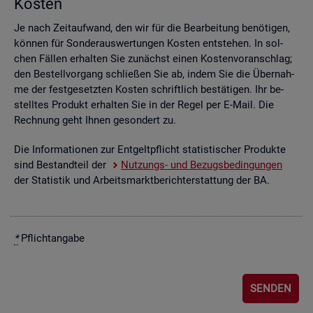
Kos­ten
Je nach Zeit­auf­wand, den wir für die Be­ar­bei­tung be­nö­ti­gen,
kön­nen für Son­der­aus­wer­tun­gen Kos­ten ent­ste­hen. In sol­
chen Fäl­len er­hal­ten Sie zu­nächst einen Kos­ten­vor­anschlag;
den Be­stell­vor­gang schlie­ßen Sie ab, indem Sie die Über­nah­
me der fest­ge­setz­ten Kos­ten schrift­lich be­stä­ti­gen. Ihr be­
stell­tes Pro­dukt er­hal­ten Sie in der Regel per E-Mail. Die
Rech­nung geht Ihnen ge­son­dert zu.
Die In­for­ma­tio­nen zur Ent­gelt­pflicht sta­tis­ti­scher Pro­duk­te
sind Be­stand­teil der
Nut­zungs- und Be­zugs­be­din­gun­gen
der Sta­tis­tik und Ar­beits­markt­be­richt­erstat­tung der BA.
*
Pflicht­an­ga­be