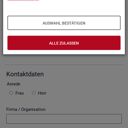
Oder Sie be­schrei­ben Ihr An­lie­gen im fol­gen­den For­mu­lar. Die
von Ihnen ein­ge­tra­ge­nen Daten wer­den mit­tels einer ge­si­
cher­ten In­ter­net­ver­bin­dung (SSL Ver­schlüs­se­lung) an die
Bun­des­agen­tur für Ar­beit über­mit­telt. In der Regel be­ant­wor­
AUSWAHL BESTÄTIGEN
ten wir Ihre An­fra­ge per E-Mail, so­fern Sie damit ein­ver­stan­
den sind. Bitte be­ach­ten Sie auch die unten ste­hen­den Hin­
wei­se zu ggf. ent­ste­hen­den Kos­ten.
ALLE ZULASSEN
Die mit * ge­kenn­zeich­ne­ten Fel­der sind Pflicht­fel­der.
Kon­takt­da­ten
An­re­de
Frau
Herr
Firma / Organisation