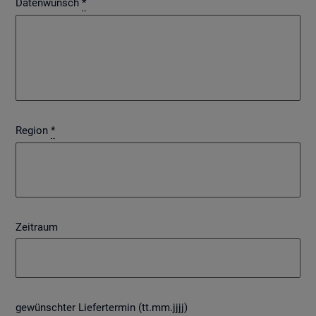
Datenwunsch
*
Region
*
Zeitraum
gewünschter Liefertermin (tt.mm.jjjj)