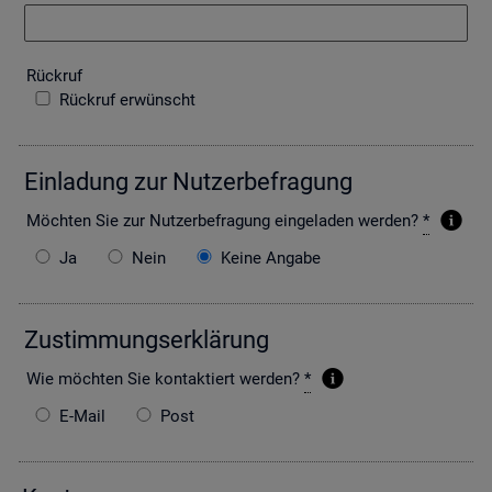
Rück­ruf
Rückruf erwünscht
Ein­la­dung zur Nut­zer­be­fra­gung
Möch­ten Sie zur Nut­zer­be­fra­gung ein­ge­la­den wer­den?
*
Ja
Nein
Keine Angabe
Zu­stim­mungs­er­klä­rung
Wie möch­ten Sie kon­tak­tiert wer­den?
*
E-Mail
Post