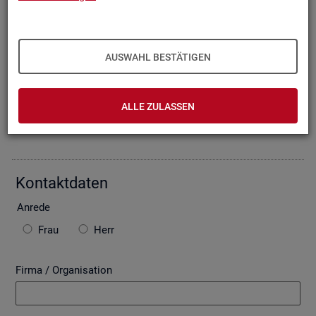
Oder Sie be­schrei­ben Ihr An­lie­gen im fol­gen­den For­mu­lar. Die
von Ihnen ein­ge­tra­ge­nen Daten wer­den mit­tels einer ge­si­
cher­ten In­ter­net­ver­bin­dung (SSL Ver­schlüs­se­lung) an die
Bun­des­agen­tur für Ar­beit über­mit­telt. In der Regel be­ant­wor­
AUSWAHL BESTÄTIGEN
ten wir Ihre An­fra­ge per E-Mail, so­fern Sie damit ein­ver­stan­
den sind. Bitte be­ach­ten Sie auch die unten ste­hen­den Hin­
wei­se zu ggf. ent­ste­hen­den Kos­ten.
ALLE ZULASSEN
Die mit * ge­kenn­zeich­ne­ten Fel­der sind Pflicht­fel­der.
Kon­takt­da­ten
An­re­de
Frau
Herr
Firma / Organisation