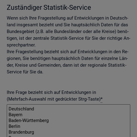
Zu­stän­di­ger Sta­tis­tik-Ser­vice
Wenn sich Ihre Fra­ge­stel­lung auf Ent­wick­lun­gen in Deutsch­
land ins­ge­samt be­zieht und Sie haupt­säch­lich Daten für das
Bun­des­ge­biet (z.B. alle Bun­des­län­der oder alle Krei­se) be­nö­
ti­gen, ist der zen­tra­le Sta­tis­tik-Ser­vice für Sie der rich­ti­ge An­
sprech­part­ner.
Ihre Fra­ge­stel­lung be­zieht sich auf Ent­wick­lun­gen in den Re­
gio­nen, Sie be­nö­ti­gen haupt­säch­lich Daten für ein­zel­ne Län­
der, Krei­se und Ge­mein­den, dann ist der re­gio­na­le Sta­tis­tik-
Ser­vice für Sie da.
Ihre Frage bezieht sich auf Entwicklungen in
(Mehrfach-Auswahl mit gedrückter Strg-Taste)
*