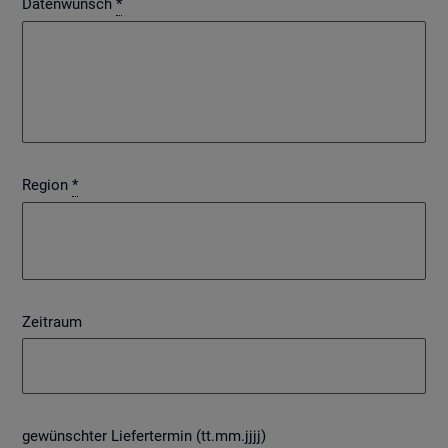
Datenwunsch
*
Region
*
Zeitraum
gewünschter Liefertermin (tt.mm.jjjj)