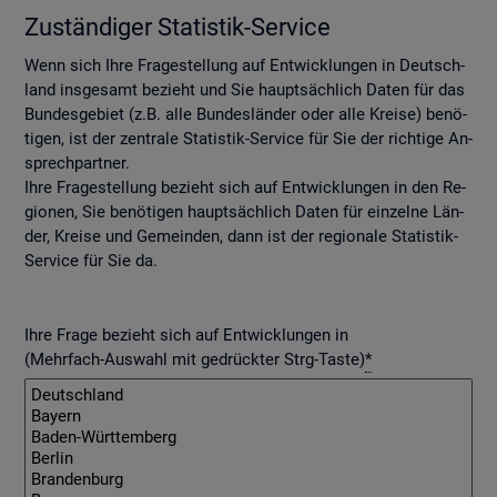
Zu­stän­di­ger Sta­tis­tik-Ser­vice
Wenn sich Ihre Fra­ge­stel­lung auf Ent­wick­lun­gen in Deutsch­
land ins­ge­samt be­zieht und Sie haupt­säch­lich Daten für das
Bun­des­ge­biet (z.B. alle Bun­des­län­der oder alle Krei­se) be­nö­
ti­gen, ist der zen­tra­le Sta­tis­tik-Ser­vice für Sie der rich­ti­ge An­
sprech­part­ner.
Ihre Fra­ge­stel­lung be­zieht sich auf Ent­wick­lun­gen in den Re­
gio­nen, Sie be­nö­ti­gen haupt­säch­lich Daten für ein­zel­ne Län­
der, Krei­se und Ge­mein­den, dann ist der re­gio­na­le Sta­tis­tik-
Ser­vice für Sie da.
Ihre Frage bezieht sich auf Entwicklungen in
(Mehrfach-Auswahl mit gedrückter Strg-Taste)
*