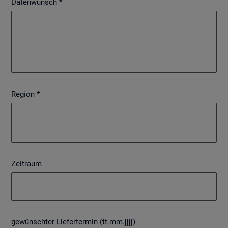
Datenwunsch
*
Region
*
Zeitraum
gewünschter Liefertermin (tt.mm.jjjj)