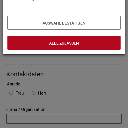
Oder Sie be­schrei­ben Ihr An­lie­gen im fol­gen­den For­mu­lar. Die
von Ihnen ein­ge­tra­ge­nen Daten wer­den mit­tels einer ge­si­
cher­ten In­ter­net­ver­bin­dung (SSL Ver­schlüs­se­lung) an die
Bun­des­agen­tur für Ar­beit über­mit­telt. In der Regel be­ant­wor­
AUSWAHL BESTÄTIGEN
ten wir Ihre An­fra­ge per E-Mail, so­fern Sie damit ein­ver­stan­
den sind. Bitte be­ach­ten Sie auch die unten ste­hen­den Hin­
wei­se zu ggf. ent­ste­hen­den Kos­ten.
ALLE ZULASSEN
Die mit * ge­kenn­zeich­ne­ten Fel­der sind Pflicht­fel­der.
Kon­takt­da­ten
An­re­de
Frau
Herr
Firma / Organisation