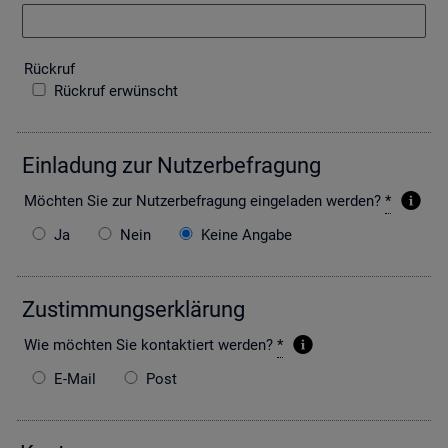
Rück­ruf
Rückruf erwünscht
Ein­la­dung zur Nut­zer­be­fra­gung
Möch­ten Sie zur Nut­zer­be­fra­gung ein­ge­la­den wer­den?
*
Ja
Nein
Keine Angabe
Zu­stim­mungs­er­klä­rung
Wie möch­ten Sie kon­tak­tiert wer­den?
*
E-Mail
Post