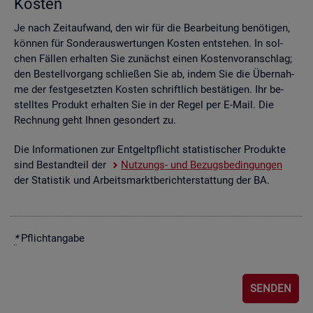
Kos­ten
Je nach Zeit­auf­wand, den wir für die Be­ar­bei­tung be­nö­ti­gen,
kön­nen für Son­der­aus­wer­tun­gen Kos­ten ent­ste­hen. In sol­
chen Fäl­len er­hal­ten Sie zu­nächst einen Kos­ten­vor­anschlag;
den Be­stell­vor­gang schlie­ßen Sie ab, indem Sie die Über­nah­
me der fest­ge­setz­ten Kos­ten schrift­lich be­stä­ti­gen. Ihr be­
stell­tes Pro­dukt er­hal­ten Sie in der Regel per E-Mail. Die
Rech­nung geht Ihnen ge­son­dert zu.
Die In­for­ma­tio­nen zur Ent­gelt­pflicht sta­tis­ti­scher Pro­duk­te
sind Be­stand­teil der
Nut­zungs- und Be­zugs­be­din­gun­gen
der Sta­tis­tik und Ar­beits­markt­be­richt­erstat­tung der BA.
*
Pflicht­an­ga­be